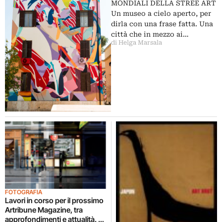
adesso è possibile
MONDIALI DELLA STREE ART
Un museo a cielo aperto, per
dirla con una frase fatta. Una
città che in mezzo ai…
di Helga Marsala
FOTOGRAFIA
Lavori in corso per il prossimo
Artribune Magazine, tra
approfondimenti e attualità. E