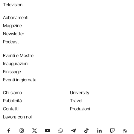
Television
Abbonamenti
Magazine
Newsletter
Podcast
Eventi e Mostre
Inaugurazioni
Finissage
Eventi in giornata
Chi siamo
University
Pubblicità
Travel
Contatti
Produzioni
Lavora con noi
Seguici su Facebook
Seguici su Instagram
Seguici su X
Seguici su YouTube
Seguici su WhatsApp
Seguici su Telegram
Seguici su TikTok
Seguici su Link
Seguici su
Segui