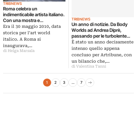
TRIBNEWS
Roma celebra un
indimenticabile artista italiano.
TRIBNEWS
Con una mostra e
Un anno di notizie. Da Body
un’intitolazione. Al Maxxi si
Era il 30 maggio 2010, data
Worlds ad Andrea Diprè,
inaugura Piazza Alighiero
storica per l’art world
passando per le turbolente
Boetti. Lo avevamo proposto
italico. A Roma si
vicende di Macao e i tristi
È stato un anno decisamente
noi, anni fa…
inaugurava,…
bollettini sul terremoto in
intenso quello appena
di Helga Marsala
Emilia. Ecco gli articoli più letti
concluso per Artribune, con
del 2012 su Artribune
un bilancio che,…
di Valentina Tanni
Paginazione degli articoli
1
2
3
…
7
Pagina successiva