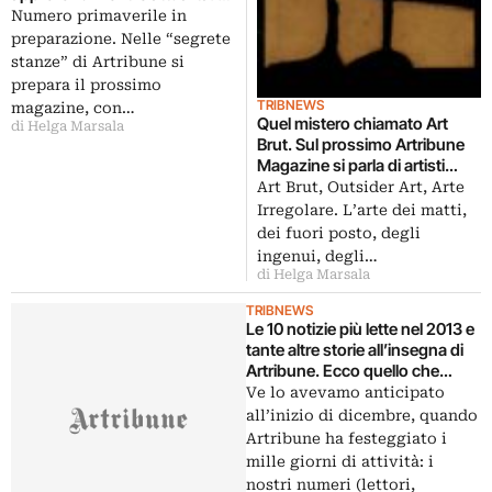
sulla rubrica Fotografia si parla
Numero primaverile in
di artisti, mercato, nuovi spazi
preparazione. Nelle “segrete
stanze” di Artribune si
prepara il prossimo
TRIBNEWS
magazine, con…
Quel mistero chiamato Art
di Helga Marsala
Brut. Sul prossimo Artribune
Magazine si parla di artisti
irregolari. E delle realtà
Art Brut, Outsider Art, Arte
internazionali ed italiane che
Irregolare. L’arte dei matti,
se ne occupano
dei fuori posto, degli
ingenui, degli…
di Helga Marsala
TRIBNEWS
Le 10 notizie più lette nel 2013 e
tante altre storie all’insegna di
Artribune. Ecco quello che
abbiamo combinato in 12 mesi
Ve lo avevamo anticipato
all’inizio di dicembre, quando
Artribune ha festeggiato i
mille giorni di attività: i
nostri numeri (lettori,