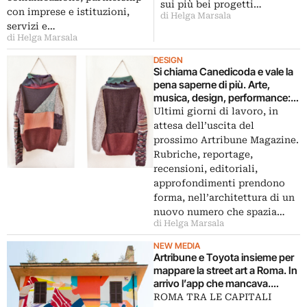
sui più bei progetti…
con imprese e istituzioni,
di Helga Marsala
servizi e…
di Helga Marsala
DESIGN
Si chiama Canedicoda e vale la
pena saperne di più. Arte,
musica, design, performance:
talento eclettico e
Ultimi giorni di lavoro, in
anticonvenzionale. Ne parliamo
attesa dell’uscita del
sul prossimo Artribune
prossimo Artribune Magazine.
Magazine
Rubriche, reportage,
recensioni, editoriali,
approfondimenti prendono
forma, nell’architettura di un
nuovo numero che spazia…
di Helga Marsala
NEW MEDIA
Artribune e Toyota insieme per
mappare la street art a Roma. In
arrivo l’app che mancava.
Orientarsi tra muri e graffiti
ROMA TRA LE CAPITALI