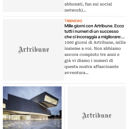
abbonati, fan sui social
network)…
TRIBNEWS
Mille giorni con Artribune. Ecco
tutti i numeri di un successo
che ci incoraggia a migliorare:
che festeggiamo divenendo il
1000 giorni di Artribune, mille
primo profilo social culturale del
insieme a voi. Non abbiamo
Paese
ancora compiuto tre anni e
già vi diamo i numeri di
questa nostra affascinante
avventura…