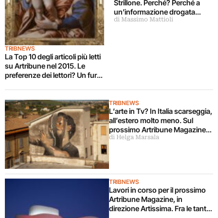
Strillone. Perché? Perché a
un’informazione drogata
di Massimo Mattioli
preferiamo nessuna
informazione
TRIBNEWS
La Top 10 degli articoli più letti
su Artribune nel 2015. Le
preferenze dei lettori? Un furto
thriller, una svampita su
youtube, un mostro (?)
architettonico
TRIBNEWS
L’arte in Tv? In Italia scarseggia,
all’estero molto meno. Sul
prossimo Artribune Magazine
di Helga Marsala
un approfondimento succoso
racconta format, programmi,
stili e tendenze
TRIBNEWS
Lavori in corso per il prossimo
Artribune Magazine, in
direzione Artissima. Fra le tante
rubriche, anche il Reportage: