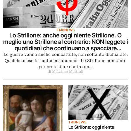
TRIBNEWS
Lo Strillone: anche oggi niente Strillone. O
meglio uno Strillone al contrario: NON leggete i
quotidiani che continuano a spacciare
pubblicità per articoli
Le guerre vanno anche combattute, non soltanto dichiarate.
Qualche mese fa “autocensurammo” Lo Strillone non tanto
per protestare contro un…
di Massimo Mattioli
TRIBNEWS
Lo Strillone: oggi niente