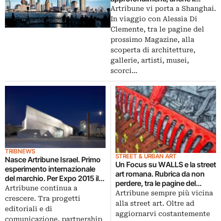
nostro Reportage: stavolta si
Artribune vi porta a Shanghai.
vola fino a Shanghai…
In viaggio con Alessia Di
Clemente, tra le pagine del
prossimo Magazine, alla
scoperta di architetture,
gallerie, artisti, musei,
scorci…
TRIBNEWS
STREET & URBAN ART
Nasce Artribune Israel. Primo
Un Focus su WALLS e la street
esperimento internazionale
art romana. Rubrica da non
del marchio. Per Expo 2015 il
perdere, tra le pagine del
lancio del numero zero: tutto
Artribune continua a
prossimo Artribune Magazine.
Artribune sempre più vicina
sulla scena artistica e culturale
crescere. Tra progetti
Murales spettacolari,
alla street art. Oltre ad
israeliana
editoriali e di
partecipati, legalizzati
aggiornarvi costantemente
comunicazione, partnership