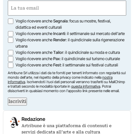
First
Email
(Required)
Opzioni
Voglio ricevere anche
Segnala
: focus su mostre, festival,
didattica ed eventi culturali
Voglio ricevere anche
Incanti
: il settimanale sul mercato dell'arte
Voglio ricevere anche
Render
: il quindicinale sulla rigenerazione
urbana
Voglio ricevere anche
Tailor
: il quindicinale su moda e cultura
Voglio ricevere anche
Pax
: il quindicinale sul turismo culturale
Voglio ricevere anche
Fest
: il settimanale sui festival culturali
Artribune Srl utilizza i dati da te forniti per tenerti informato con regolarità sul
mondo dell'arte, nel rispetto della privacy come indicato nella
nostra
informativa
. Iscrivendoti i tuoi dati personali verranno trasferiti su MailChimp
e trattati secondo le modalità riportate in
questa informativa
. Potrai
disiscriverti in qualsiasi momento con l'apposito link presente nelle email.
Iscriviti
Redazione
Artribune è una piattaforma di contenuti e
servizi dedicata all’arte e alla cultura