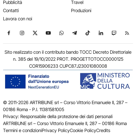
Pubblicità
Travel
Contatti
Produzioni
Lavora con noi
Seguici su Facebook
Seguici su Instagram
Seguici su X
Seguici su YouTube
Seguici su WhatsApp
Seguici su Telegram
Seguici su TikTok
Seguici su Link
Seguici su
Segui
Sito realizzato con il contributo bando TOCC Decreto Direttoriale
n. 385 del 19/10/2022 PROT. PROGETTOTOCC0000125
COR15906233 CUPC87J23001080008
© 2011-2026 ARTRIBUNE srl – Corso Vittorio Emanuele II, 287 –
00186 Roma - P.I. 11381581005
Privacy: Responsabile della protezione dei dati personali
ARTRIBUNE srl – Corso Vittorio Emanuele II, 287 – 00186 Roma
Termini e condizioni
Privacy Policy
Cookie Policy
Credits