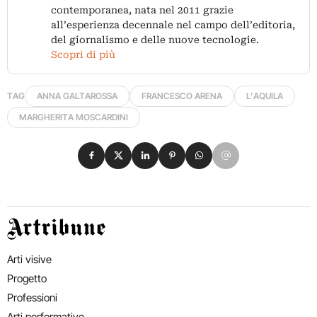
contemporanea, nata nel 2011 grazie
all’esperienza decennale nel campo dell’editoria,
del giornalismo e delle nuove tecnologie.
Scopri di più
TAG
ANNA GALTAROSSA
FRANCESCO ARENA
L’AQUILA
MARGHERITA MOSCARDINI
Condividi su Facebook
Condividi su X
Condividi su LinkedIn
Condividi su Pinterest
Condividi su WhatsApp
Condividi su Email
Artribune
Arti visive
Progetto
Professioni
Arti performative