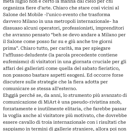
metà luglio non è certo la manna dal cielo per chi
organizza fiere d’arte. Chiaro che stare così vicini al
Salone del Mobile -l’unico evento che trasforma
davvero Milano in una metropoli internazionale- ha
dissuaso alcuni operatori, professionisti, imprenditori
che avranno pensato “beh se devo andare a Milano per
il Salone come posso far su e giù anche tre giorni
prima”. Chiaro tutto, per carità, ma per spiegare
l’afflusso deludente (la parola precedente contiene
eufemismo) di visitatori in una giornata cruciale per gli
affari dei galleristi come quella del sabato fieristico,
non possono bastare aspetti esogeni. Ed occorre forse
discutere sulle strategie che la fiera adotta per
comunicare se stessa all’esterno.
Ehggià perché se, da anni, lo strumento più avanzato di
comunicazione di MiArt è una pseudo-rivistina snob,
forzatamente e inutilmente elitaria, che farebbe passar
la voglia anche al visitatore più motivato, che dovrebbe
essere cavallo di troia internazionale con i risultati che
sappiamo in termini di gallerie straniere, allora poi non