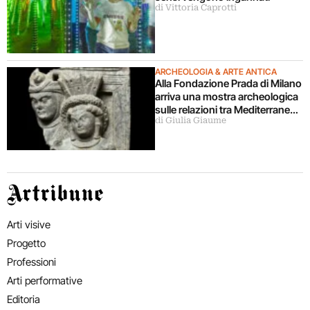
di Vittoria Caprotti
ARCHEOLOGIA & ARTE ANTICA
Alla Fondazione Prada di Milano
arriva una mostra archeologica
sulle relazioni tra Mediterraneo
di Giulia Giaume
e Asia
Artribune
Arti visive
Progetto
Professioni
Arti performative
Editoria