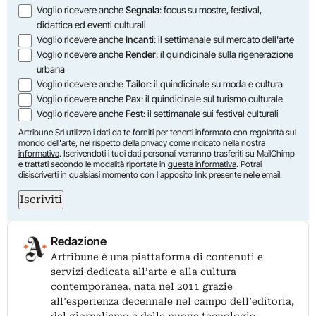
Opzioni
Voglio ricevere anche
Segnala
: focus su mostre, festival,
didattica ed eventi culturali
Voglio ricevere anche
Incanti
: il settimanale sul mercato dell'arte
Voglio ricevere anche
Render
: il quindicinale sulla rigenerazione
urbana
Voglio ricevere anche
Tailor
: il quindicinale su moda e cultura
Voglio ricevere anche
Pax
: il quindicinale sul turismo culturale
Voglio ricevere anche
Fest
: il settimanale sui festival culturali
Artribune Srl utilizza i dati da te forniti per tenerti informato con regolarità sul
mondo dell'arte, nel rispetto della privacy come indicato nella
nostra
informativa
. Iscrivendoti i tuoi dati personali verranno trasferiti su MailChimp
e trattati secondo le modalità riportate in
questa informativa
. Potrai
disiscriverti in qualsiasi momento con l'apposito link presente nelle email.
Iscriviti
Redazione
Artribune è una piattaforma di contenuti e
servizi dedicata all’arte e alla cultura
contemporanea, nata nel 2011 grazie
all’esperienza decennale nel campo dell’editoria,
del giornalismo e delle nuove tecnologie.