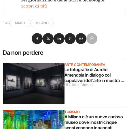
Scopri di più
TAG
MIART
MILANO
Condividi su Facebook
Condividi su X
Condividi su LinkedIn
Condividi su Pinterest
Condividi su WhatsApp
Condividi su Email
Da non perdere
ARTE CONTEMPORANEA
Le fotografie di Aurelio
Amendola in dialogo coi
capolavori dell’arte in mostra a
di Giulia Bianco
Milano
TURISMO
A Milano c’è un nuovo curioso
museo dove i nostri cinque
sensi vengono ingannati