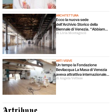
ARCHITETTURA
Ecco la nuova sede
dell’Archivio Storico della
Biennale di Venezia. “Abbiamo
di Livia Montagnoli
l’Archivio delle Arti
Contemporanee più vasto al
mondo”
ARTI VISIVE
Un tempo la Fondazione
Bevilacqua La Masa di Venezia
aveva attrattiva internazionale.
di Angela Vettese
E ora?
Artribune