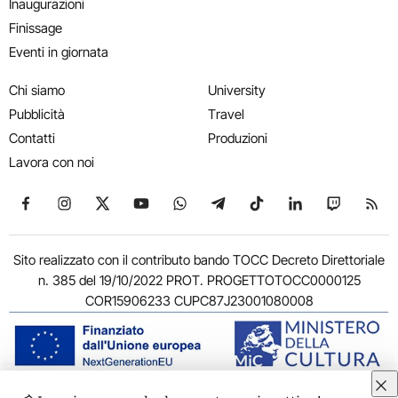
Inaugurazioni
Finissage
Eventi in giornata
Chi siamo
University
Pubblicità
Travel
Contatti
Produzioni
Lavora con noi
Seguici su Facebook
Seguici su Instagram
Seguici su X
Seguici su YouTube
Seguici su WhatsApp
Seguici su Telegram
Seguici su TikTok
Seguici su Link
Seguici su
Segui
Sito realizzato con il contributo bando TOCC Decreto Direttoriale
n. 385 del 19/10/2022 PROT. PROGETTOTOCC0000125
COR15906233 CUPC87J23001080008