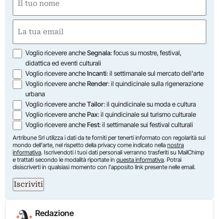
(Required)
First
Email
(Required)
Opzioni
Voglio ricevere anche
Segnala
: focus su mostre, festival,
didattica ed eventi culturali
Voglio ricevere anche
Incanti
: il settimanale sul mercato dell'arte
Voglio ricevere anche
Render
: il quindicinale sulla rigenerazione
urbana
Voglio ricevere anche
Tailor
: il quindicinale su moda e cultura
Voglio ricevere anche
Pax
: il quindicinale sul turismo culturale
Voglio ricevere anche
Fest
: il settimanale sui festival culturali
Artribune Srl utilizza i dati da te forniti per tenerti informato con regolarità sul
mondo dell'arte, nel rispetto della privacy come indicato nella
nostra
informativa
. Iscrivendoti i tuoi dati personali verranno trasferiti su MailChimp
e trattati secondo le modalità riportate in
questa informativa
. Potrai
disiscriverti in qualsiasi momento con l'apposito link presente nelle email.
Iscriviti
Redazione