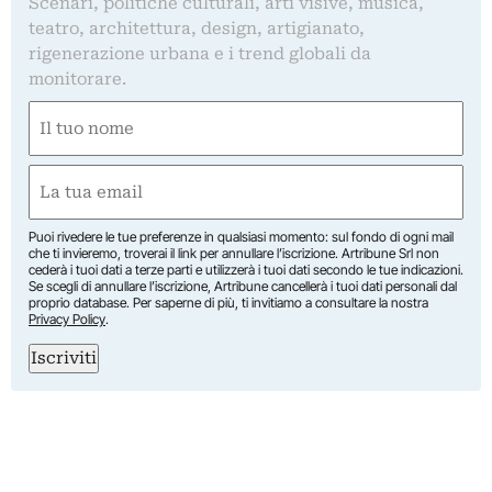
Scenari, politiche culturali, arti visive, musica,
teatro, architettura, design, artigianato,
rigenerazione urbana e i trend globali da
monitorare.
Nome
(Required)
First
Email
(Required)
Puoi rivedere le tue preferenze in qualsiasi momento: sul fondo di ogni mail
che ti invieremo, troverai il link per annullare l’iscrizione. Artribune Srl non
cederà i tuoi dati a terze parti e utilizzerà i tuoi dati secondo le tue indicazioni.
Se scegli di annullare l’iscrizione, Artribune cancellerà i tuoi dati personali dal
proprio database. Per saperne di più, ti invitiamo a consultare la nostra
Privacy Policy
.
Iscriviti