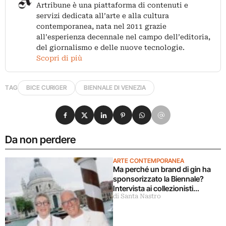
Artribune è una piattaforma di contenuti e
servizi dedicata all’arte e alla cultura
contemporanea, nata nel 2011 grazie
all’esperienza decennale nel campo dell’editoria,
del giornalismo e delle nuove tecnologie.
Scopri di più
TAG
BICE CURIGER
BIENNALE DI VENEZIA
Condividi su Facebook
Condividi su X
Condividi su LinkedIn
Condividi su Pinterest
Condividi su WhatsApp
Condividi su Email
Da non perdere
ARTE CONTEMPORANEA
Ma perché un brand di gin ha
sponsorizzato la Biennale?
Intervista ai collezionisti
di Santa Nastro
fondatori di Quattro Gatti