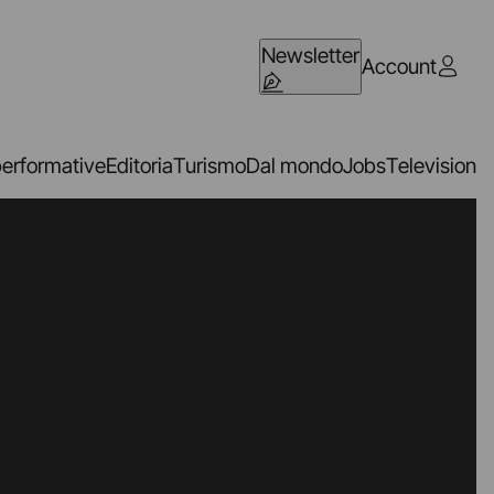
Newsletter
Account
performative
Editoria
Turismo
Dal mondo
Jobs
Television