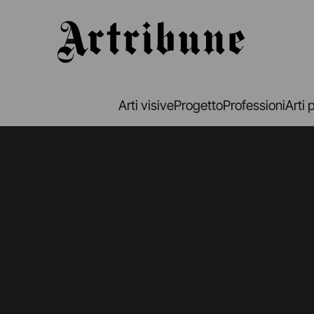
Artribune
Arti visive
Progetto
Professioni
Arti 