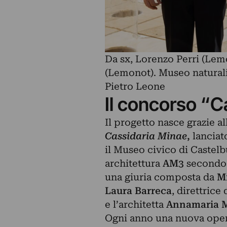
Da sx, Lorenzo Perri (Le
(Lemonot). Museo natural
Pietro Leone
Il concorso “C
Il progetto nasce grazie al
Cassidaria Minae
,
lanciat
il Museo civico di Castelb
architettura
AM3
secondo 
una giuria composta da
Mi
Laura Barreca
, direttrice
e l’architetta
Annamaria M
Ogni anno una nuova opera