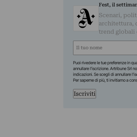
Fest, il settima
Scenari, polit
architettura, 
trend globali
Nome
(Required)
First
Puoi rivedere le tue preferenze in qua
annullare l’iscrizione. Artribune Srl no
indicazioni. Se scegli di annullare l’i
Per saperne di più, ti invitiamo a con
Iscriviti