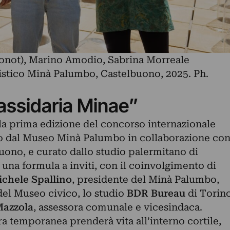
monot), Marino Amodio, Sabrina Morreale
istico Minà Palumbo, Castelbuono, 2025. Ph.
assidaria Minae”
la
prima edizione del concorso
internazionale
o dal Museo Minà Palumbo in collaborazione co
uono, e curato dallo studio palermitano di
una formula a inviti, con il coinvolgimento di
chele Spallino
, presidente del Minà Palumbo,
 del Museo civico, lo studio
BDR Bureau
di Torin
azzola
, assessora comunale e vicesindaca.
 temporanea prenderà vita all’interno cortile,