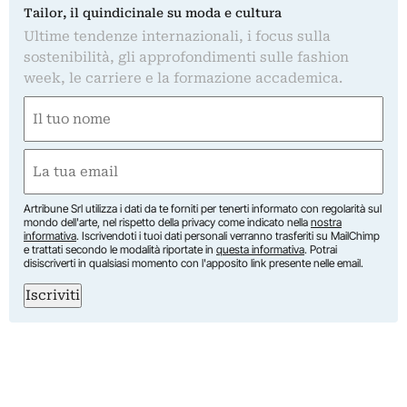
Tailor, il quindicinale su moda e cultura
Ultime tendenze internazionali, i focus sulla
sostenibilità, gli approfondimenti sulle fashion
week, le carriere e la formazione accademica.
Nome
(Obbligatorio)
Nome
Email
(Obbligatorio)
Artribune Srl utilizza i dati da te forniti per tenerti informato con regolarità sul
mondo dell'arte, nel rispetto della privacy come indicato nella
nostra
informativa
. Iscrivendoti i tuoi dati personali verranno trasferiti su MailChimp
e trattati secondo le modalità riportate in
questa informativa
. Potrai
disiscriverti in qualsiasi momento con l'apposito link presente nelle email.
Iscriviti