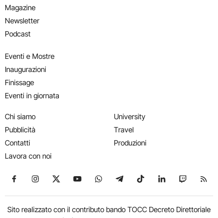
Magazine
Newsletter
Podcast
Eventi e Mostre
Inaugurazioni
Finissage
Eventi in giornata
Chi siamo
University
Pubblicità
Travel
Contatti
Produzioni
Lavora con noi
Seguici su Facebook
Seguici su Instagram
Seguici su X
Seguici su YouTube
Seguici su WhatsApp
Seguici su Telegram
Seguici su TikTok
Seguici su Link
Seguici su
Segui
Sito realizzato con il contributo bando TOCC Decreto Direttoriale