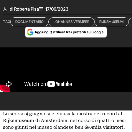
di Roberta Pisa
17/06/2023
TAG
DOCUMENTARIO
JOHANNES VERMEER
RIJKSMUSEUM
Lo scorso
4 giugno
si è chiusa la mostra dei record al
Rijksmuseum di Amsterdam
: nel corso di quattro mesi
sono giunti nel museo olandese ben
650mila visitatori
,