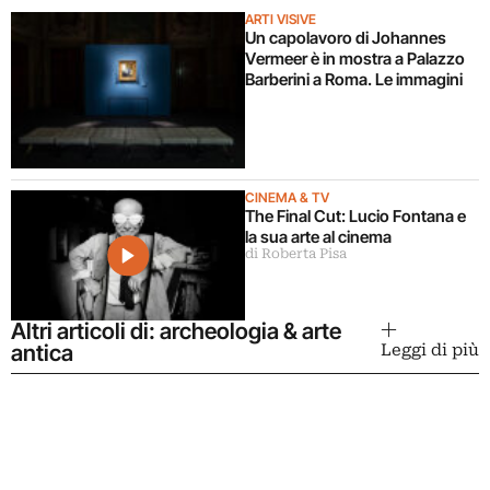
ARTI VISIVE
Un capolavoro di Johannes
Vermeer è in mostra a Palazzo
Barberini a Roma. Le immagini
CINEMA & TV
The Final Cut: Lucio Fontana e
la sua arte al cinema
di Roberta Pisa
Altri articoli di: archeologia & arte
antica
Leggi di più