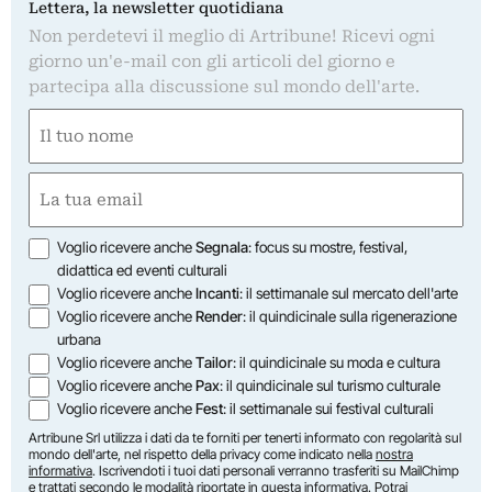
Lettera, la newsletter quotidiana
Non perdetevi il meglio di Artribune! Ricevi ogni
giorno un'e-mail con gli articoli del giorno e
partecipa alla discussione sul mondo dell'arte.
Nome
(Obbligatorio)
Nome
Email
(Obbligatorio)
Opzioni
Voglio ricevere anche
Segnala
: focus su mostre, festival,
didattica ed eventi culturali
Voglio ricevere anche
Incanti
: il settimanale sul mercato dell'arte
Voglio ricevere anche
Render
: il quindicinale sulla rigenerazione
urbana
Voglio ricevere anche
Tailor
: il quindicinale su moda e cultura
Voglio ricevere anche
Pax
: il quindicinale sul turismo culturale
Voglio ricevere anche
Fest
: il settimanale sui festival culturali
Artribune Srl utilizza i dati da te forniti per tenerti informato con regolarità sul
mondo dell'arte, nel rispetto della privacy come indicato nella
nostra
informativa
. Iscrivendoti i tuoi dati personali verranno trasferiti su MailChimp
e trattati secondo le modalità riportate in
questa informativa
. Potrai