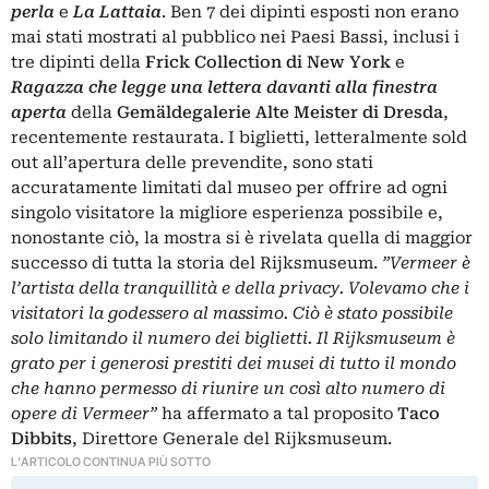
perla
e
La Lattaia
. Ben 7 dei dipinti esposti non erano
mai stati mostrati al pubblico nei Paesi Bassi, inclusi i
tre dipinti della
Frick Collection di New York
e
Ragazza che legge una lettera davanti alla finestra
aperta
della
Gemäldegalerie Alte Meister di Dresda
,
recentemente restaurata. I biglietti, letteralmente sold
out all’apertura delle prevendite, sono stati
accuratamente limitati dal museo per offrire ad ogni
singolo visitatore la migliore esperienza possibile e,
nonostante ciò, la mostra si è rivelata quella di maggior
successo di tutta la storia del Rijksmuseum.
”Vermeer è
l’artista della tranquillità e della privacy. Volevamo che i
visitatori la godessero al massimo. Ciò è stato possibile
solo limitando il numero dei biglietti. Il Rijksmuseum è
grato per i generosi prestiti dei musei di tutto il mondo
che hanno permesso di riunire un così alto numero di
opere di Vermeer”
ha affermato a tal proposito
Taco
Dibbits
, Direttore Generale del Rijksmuseum.
L'ARTICOLO CONTINUA PIÙ SOTTO