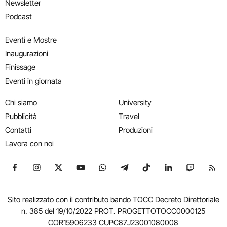
Newsletter
Podcast
Eventi e Mostre
Inaugurazioni
Finissage
Eventi in giornata
Chi siamo
University
Pubblicità
Travel
Contatti
Produzioni
Lavora con noi
Seguici su Facebook
Seguici su Instagram
Seguici su X
Seguici su YouTube
Seguici su WhatsApp
Seguici su Telegram
Seguici su TikTok
Seguici su Link
Seguici su
Segui
Sito realizzato con il contributo bando TOCC Decreto Direttoriale
n. 385 del 19/10/2022 PROT. PROGETTOTOCC0000125
COR15906233 CUPC87J23001080008