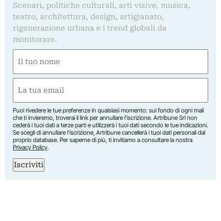
Scenari, politiche culturali, arti visive, musica,
teatro, architettura, design, artigianato,
rigenerazione urbana e i trend globali da
monitorare.
Nome
(Obbligatorio)
Nome
Email
(Obbligatorio)
Puoi rivedere le tue preferenze in qualsiasi momento: sul fondo di ogni mail
che ti invieremo, troverai il link per annullare l’iscrizione. Artribune Srl non
cederà i tuoi dati a terze parti e utilizzerà i tuoi dati secondo le tue indicazioni.
Se scegli di annullare l’iscrizione, Artribune cancellerà i tuoi dati personali dal
proprio database. Per saperne di più, ti invitiamo a consultare la nostra
Privacy Policy
.
Iscriviti