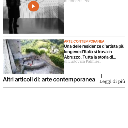
di Roberta Pisa
ARTE CONTEMPORANEA
Una delle residenze d’artista più
longeve d’Italia si trova in
Abruzzo. Tutta la storia di
di Ludovica Palmieri
Ramo
Altri articoli di: arte contemporanea
Leggi di più