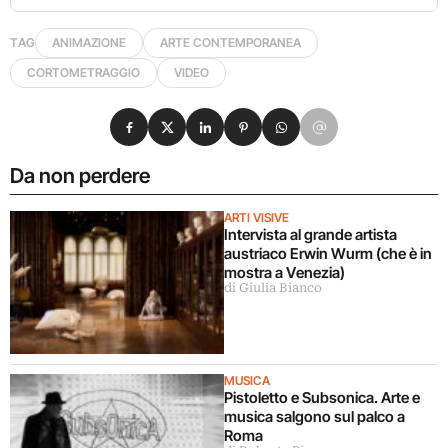
TAG
ANIMAZIONE
ARTE CONTEMPORANEA
CORTOMETRAGGIO
VIDEO
Condividi su Facebook
Condividi su X
Condividi su LinkedIn
Condividi su Pinterest
Condividi su WhatsApp
Condividi su Email
Da non perdere
ARTI VISIVE
Intervista al grande artista
austriaco Erwin Wurm (che è in
mostra a Venezia)
di Giulia Bianco
MUSICA
Pistoletto e Subsonica. Arte e
musica salgono sul palco a
Roma