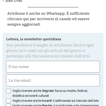
– Alex Urso
Artribune è anche su Whatsapp. È sufficiente
cliccare qui
per iscriversi al canale ed essere
sempre aggiornati
Lettera, la newsletter quotidiana
Non perdetevi il meglio di Artribune! Ricevi ogni
giorno un'e-mail con gli articoli del giorno e
partecipa alla discussione sul mondo dell'arte.
Nome
(Obbligatorio)
Nome
Email
(Obbligatorio)
Opzioni
Voglio ricevere anche
Segnala
: focus su mostre, festival,
didattica ed eventi culturali
Voglio ricevere anche
Incanti
: il settimanale sul mercato dell'arte
Voglio ricevere anche
Render
: il quindicinale sulla rigenerazione