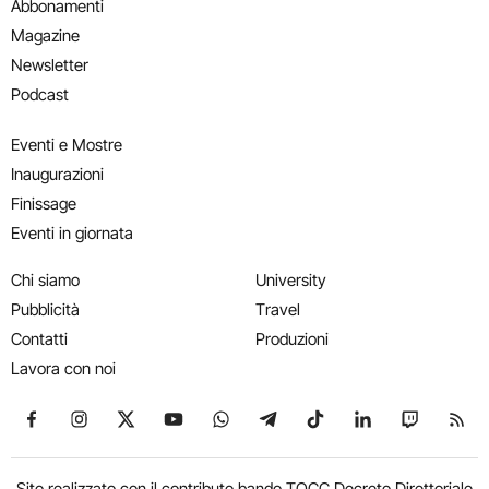
Abbonamenti
Magazine
Newsletter
Podcast
Eventi e Mostre
Inaugurazioni
Finissage
Eventi in giornata
Chi siamo
University
Pubblicità
Travel
Contatti
Produzioni
Lavora con noi
Seguici su Facebook
Seguici su Instagram
Seguici su X
Seguici su YouTube
Seguici su WhatsApp
Seguici su Telegram
Seguici su TikTok
Seguici su Link
Seguici su
Segui
Sito realizzato con il contributo bando TOCC Decreto Direttoriale