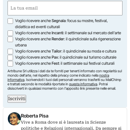
Nome
Email
(Obbligatorio)
Opzioni
Voglio ricevere anche
Segnala
: focus su mostre, festival,
didattica ed eventi culturali
Voglio ricevere anche
Incanti
: il settimanale sul mercato dell'arte
Voglio ricevere anche
Render
: il quindicinale sulla rigenerazione
urbana
Voglio ricevere anche
Tailor
: il quindicinale su moda e cultura
Voglio ricevere anche
Pax
: il quindicinale sul turismo culturale
Voglio ricevere anche
Fest
: il settimanale sui festival culturali
Artribune Srl utilizza i dati da te forniti per tenerti informato con regolarità sul
mondo dell'arte, nel rispetto della privacy come indicato nella
nostra
informativa
. Iscrivendoti i tuoi dati personali verranno trasferiti su MailChimp
e trattati secondo le modalità riportate in
questa informativa
. Potrai
disiscriverti in qualsiasi momento con l'apposito link presente nelle email.
Iscriviti
Roberta Pisa
Vive a Roma dove si è laureata in Scienze
politiche e Relazioni internazionali. Da sempre si