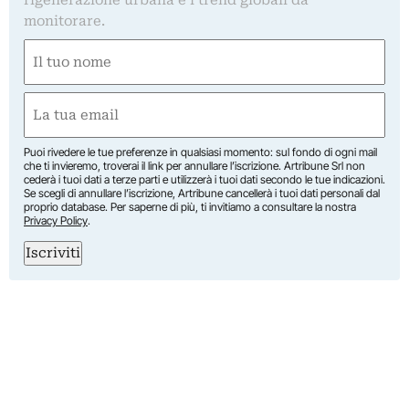
rigenerazione urbana e i trend globali da
monitorare.
Nome
(Obbligatorio)
Nome
Email
(Obbligatorio)
Puoi rivedere le tue preferenze in qualsiasi momento: sul fondo di ogni mail
che ti invieremo, troverai il link per annullare l’iscrizione. Artribune Srl non
cederà i tuoi dati a terze parti e utilizzerà i tuoi dati secondo le tue indicazioni.
Se scegli di annullare l’iscrizione, Artribune cancellerà i tuoi dati personali dal
proprio database. Per saperne di più, ti invitiamo a consultare la nostra
Privacy Policy
.
Iscriviti