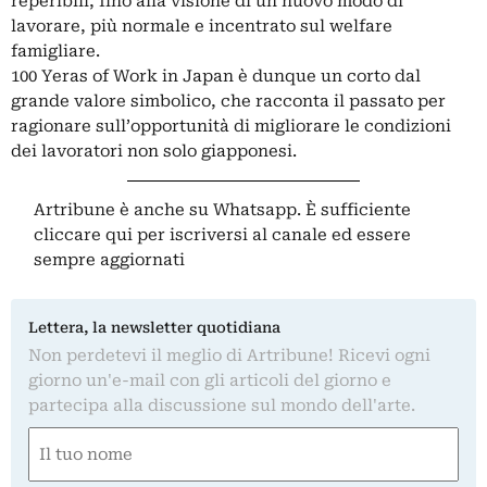
reperibili, fino alla visione di un nuovo modo di
lavorare, più normale e incentrato sul welfare
famigliare.
100 Yeras of Work in Japan è dunque un corto dal
grande valore simbolico, che racconta il passato per
ragionare sull’opportunità di migliorare le condizioni
dei lavoratori non solo giapponesi.
Artribune è anche su Whatsapp. È sufficiente
cliccare qui
per iscriversi al canale ed essere
sempre aggiornati
Lettera, la newsletter quotidiana
Non perdetevi il meglio di Artribune! Ricevi ogni
giorno un'e-mail con gli articoli del giorno e
partecipa alla discussione sul mondo dell'arte.
Nome
(Obbligatorio)