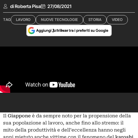
di Roberta Pisa
27/08/2021
TAG
LAVORO
NUOVE TECNOLOGIE
STORIA
VIDEO
Il
Giappone
è da sempre noto per la propensione della
sua popolazione al lavoro, anche fino allo stremo: il
mito della produttività e dell’eccellenza hanno negli
anni mietuto anche vittime con il fenomeno del
karoshi