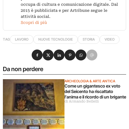
occupa di cultura e comunicazione digitale. Dal
2015 è pubblicista e per Artribune segue le
attività social.
Scopri di più
TAG
LAVORO
NUOVE TECNOLOGIE
STORIA
VIDEO
Condividi su Facebook
Condividi su X
Condividi su LinkedIn
Condividi su Pinterest
Condividi su WhatsApp
Condividi su Email
Da non perdere
ARCHEOLOGIA & ARTE ANTICA
Come un gigantesco ex voto
del Seicento ha riscattato
l’anima e il ricordo di un brigante
di Armando Bellelli