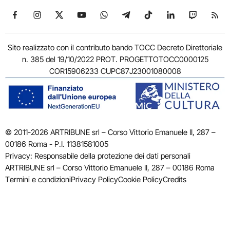
Seguici su Facebook
Seguici su Instagram
Seguici su X
Seguici su YouTube
Seguici su WhatsApp
Seguici su Telegram
Seguici su TikTok
Seguici su Link
Seguici su
Segui
Sito realizzato con il contributo bando TOCC Decreto Direttoriale
n. 385 del 19/10/2022 PROT. PROGETTOTOCC0000125
COR15906233 CUPC87J23001080008
© 2011-2026 ARTRIBUNE srl – Corso Vittorio Emanuele II, 287 –
00186 Roma - P.I. 11381581005
Privacy: Responsabile della protezione dei dati personali
ARTRIBUNE srl – Corso Vittorio Emanuele II, 287 – 00186 Roma
Termini e condizioni
Privacy Policy
Cookie Policy
Credits