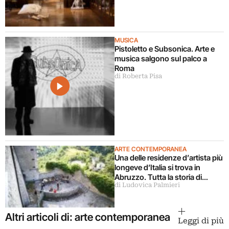
MUSICA
Pistoletto e Subsonica. Arte e
musica salgono sul palco a
Roma
di Roberta Pisa
ARTE CONTEMPORANEA
Una delle residenze d’artista più
longeve d’Italia si trova in
Abruzzo. Tutta la storia di
di Ludovica Palmieri
Ramo
Altri articoli di: arte contemporanea
Leggi di più