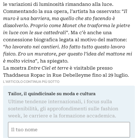
le variazioni di luminosità rimandano alla luce.
Commentando la sua opera, l’artista ha osservato: “
Il
muro è una barriera, ma quello che sto facendo è
dissolverlo. Proprio come Monet che trasforma le pietre
in luce con le sue cattedrali
”. Ma c’è anche una
connessione biografica legata al motivo del mattone:
“
ho lavorato nei cantieri. Ho fatto tutto questo lavoro
fisico. Ero un muratore, per questo l’idea del mattone mi
è molto vicina
”, ha spiegato.
La mostra
Entre Ciel et terre
è visitabile presso
Thaddaeus Ropac in Rue Debelleyme fino al 29 luglio.
L'ARTICOLO CONTINUA PIÙ SOTTO
Tailor, il quindicinale su moda e cultura
Ultime tendenze internazionali, i focus sulla
sostenibilità, gli approfondimenti sulle fashion
week, le carriere e la formazione accademica.
Nome
(Obbligatorio)