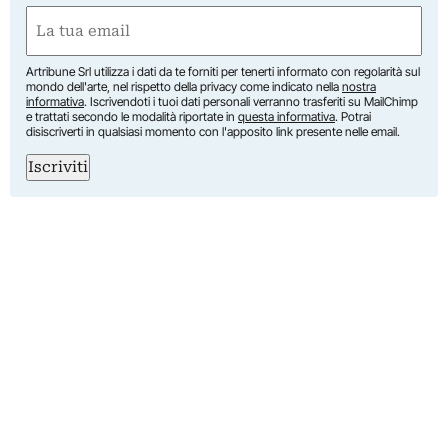
Nome
Email
(Obbligatorio)
Artribune Srl utilizza i dati da te forniti per tenerti informato con regolarità sul
mondo dell'arte, nel rispetto della privacy come indicato nella
nostra
informativa
. Iscrivendoti i tuoi dati personali verranno trasferiti su MailChimp
e trattati secondo le modalità riportate in
questa informativa
. Potrai
disiscriverti in qualsiasi momento con l'apposito link presente nelle email.
Iscriviti