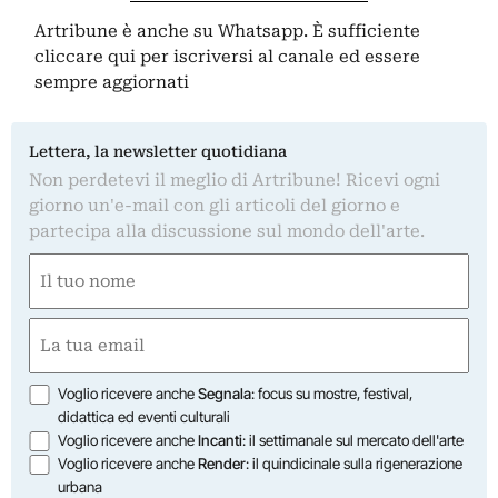
Artribune è anche su Whatsapp. È sufficiente
cliccare qui
per iscriversi al canale ed essere
sempre aggiornati
Lettera, la newsletter quotidiana
Non perdetevi il meglio di Artribune! Ricevi ogni
giorno un'e-mail con gli articoli del giorno e
partecipa alla discussione sul mondo dell'arte.
Nome
(Obbligatorio)
Nome
Email
(Obbligatorio)
Opzioni
Voglio ricevere anche
Segnala
: focus su mostre, festival,
didattica ed eventi culturali
Voglio ricevere anche
Incanti
: il settimanale sul mercato dell'arte
Voglio ricevere anche
Render
: il quindicinale sulla rigenerazione
urbana