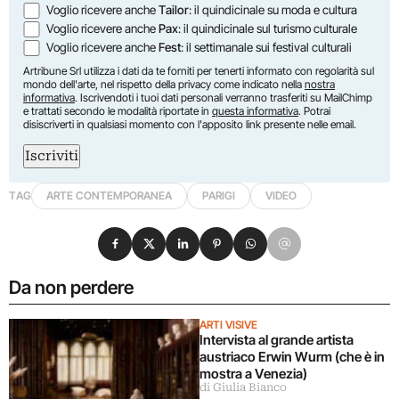
Voglio ricevere anche
Tailor
: il quindicinale su moda e cultura
Voglio ricevere anche
Pax
: il quindicinale sul turismo culturale
Voglio ricevere anche
Fest
: il settimanale sui festival culturali
Artribune Srl utilizza i dati da te forniti per tenerti informato con regolarità sul
mondo dell'arte, nel rispetto della privacy come indicato nella
nostra
informativa
. Iscrivendoti i tuoi dati personali verranno trasferiti su MailChimp
e trattati secondo le modalità riportate in
questa informativa
. Potrai
disiscriverti in qualsiasi momento con l'apposito link presente nelle email.
Iscriviti
TAG
ARTE CONTEMPORANEA
PARIGI
VIDEO
Condividi su Facebook
Condividi su X
Condividi su LinkedIn
Condividi su Pinterest
Condividi su WhatsApp
Condividi su Email
Da non perdere
ARTI VISIVE
Intervista al grande artista
austriaco Erwin Wurm (che è in
mostra a Venezia)
di Giulia Bianco