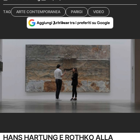
TAG
ARTE CONTEMPORANEA
PARIGI
VIDEO
Anselm Kiefer, Thaddaeus Ropac, Parigi
HANS HARTUNG E ROTHKO ALLA