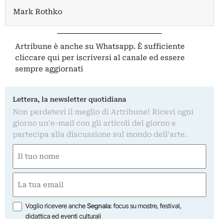
Mark Rothko
Artribune è anche su Whatsapp. È sufficiente
cliccare qui
per iscriversi al canale ed essere
sempre aggiornati
Lettera, la newsletter quotidiana
Non perdetevi il meglio di Artribune! Ricevi ogni
giorno un'e-mail con gli articoli del giorno e
partecipa alla discussione sul mondo dell'arte.
Nome
(Required)
First
Email
(Required)
Opzioni
Voglio ricevere anche
Segnala
: focus su mostre, festival,
didattica ed eventi culturali