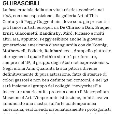
GLI IRASCIBILI
La fase cruciale della sua vita artistica comincia nel
1945, con una esposizione alla galleria Art of This
Century di Peggy Guggenheim dove sono già presenti i
più famosi artisti europei, da
De Chirico
a
Dalí
,
Braque
,
Ernst
,
Giacometti
,
Kandinsky
,
Miró
,
Picasso
e molti
altri. Ma, appunto, Peggy esibisce anche la giovane
generazione americana d’avanguardia con
de Koonig
,
Motherwell
, Pollock,
Reinhard
ecc., drappello piuttosto
eterogeneo al quale Rothko si unirà per formare,
sempre nel ’45, il gruppo degli Abstract expressionists.
Negli ultimi Anni Quaranta la sua pittura diviene
definitivamente di pura astrazione, fatta di stesure di
colori gassosi e non ben definite nei contorni, e nel ’50
sarà insieme al gruppo dei colleghi “newyorkesi” a
inscenare una risentita protesta contro il Metropolitan
Museum of Art. L’importante istituzione, infatti, aveva
annunciato una mostra sull’arte contemporanea
americana, escludendo sistematicamente i protagonisti