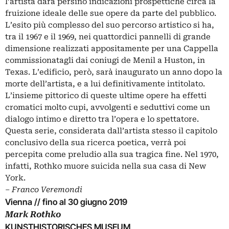
l’artista darà persino indicazioni prospettiche circa la
fruizione ideale delle sue opere da parte del pubblico.
L’esito più complesso del suo percorso artistico si ha,
tra il 1967 e il 1969, nei quattordici pannelli di grande
dimensione realizzati appositamente per una Cappella
commissionatagli dai coniugi de Menil a Huston, in
Texas. L’edificio, però, sarà inaugurato un anno dopo la
morte dell’artista, e a lui definitivamente intitolato.
L’insieme pittorico di queste ultime opere ha effetti
cromatici molto cupi, avvolgenti e seduttivi come un
dialogo intimo e diretto tra l’opera e lo spettatore.
Questa serie, considerata dall’artista stesso il capitolo
conclusivo della sua ricerca poetica, verrà poi
percepita come preludio alla sua tragica fine. Nel 1970,
infatti, Rothko muore suicida nella sua casa di New
York.
‒
Franco Veremondi
Vienna // fino al 30 giugno 2019
Mark Rothko
KUNSTHISTORISCHES MUSEUM