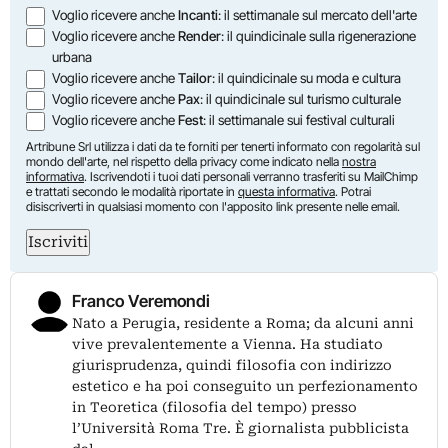
Voglio ricevere anche
Incanti
: il settimanale sul mercato dell'arte
Voglio ricevere anche
Render
: il quindicinale sulla rigenerazione
urbana
Voglio ricevere anche
Tailor
: il quindicinale su moda e cultura
Voglio ricevere anche
Pax
: il quindicinale sul turismo culturale
Voglio ricevere anche
Fest
: il settimanale sui festival culturali
Artribune Srl utilizza i dati da te forniti per tenerti informato con regolarità sul
mondo dell'arte, nel rispetto della privacy come indicato nella
nostra
informativa
. Iscrivendoti i tuoi dati personali verranno trasferiti su MailChimp
e trattati secondo le modalità riportate in
questa informativa
. Potrai
disiscriverti in qualsiasi momento con l'apposito link presente nelle email.
Iscriviti
Franco Veremondi
Nato a Perugia, residente a Roma; da alcuni anni
vive prevalentemente a Vienna. Ha studiato
giurisprudenza, quindi filosofia con indirizzo
estetico e ha poi conseguito un perfezionamento
in Teoretica (filosofia del tempo) presso
l’Università Roma Tre. È giornalista pubblicista