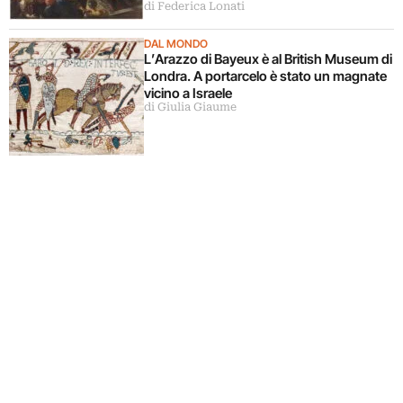
di Federica Lonati
DAL MONDO
L’Arazzo di Bayeux è al British Museum di
Londra. A portarcelo è stato un magnate
vicino a Israele
di Giulia Giaume