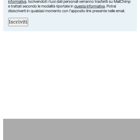
informativa
. Iscrivendoti i tuoi dati personali verranno trasferiti su MailChimp
e trattati secondo le modalità riportate in
questa informativa
. Potrai
disiscriverti in qualsiasi momento con l'apposito link presente nelle email.
Iscriviti