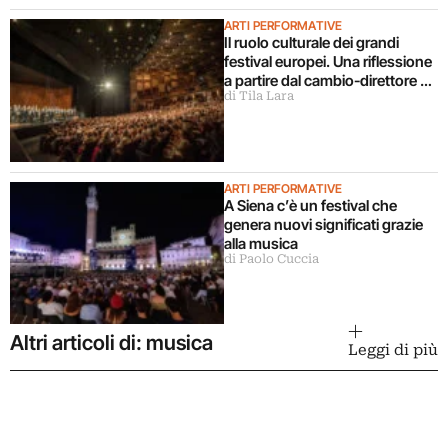
ARTI PERFORMATIVE
Il ruolo culturale dei grandi
festival europei. Una riflessione
a partire dal cambio-direttore a
di Tila Lara
Salisburgo
ARTI PERFORMATIVE
A Siena c’è un festival che
genera nuovi significati grazie
alla musica
di Paolo Cuccia
Altri articoli di: musica
Leggi di più