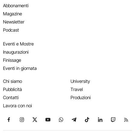
Abbonamenti
Magazine
Newsletter
Podcast
Eventi e Mostre
Inaugurazioni
Finissage
Eventi in giornata
Chi siamo
University
Pubblicità
Travel
Contatti
Produzioni
Lavora con noi
Seguici su Facebook
Seguici su Instagram
Seguici su X
Seguici su YouTube
Seguici su WhatsApp
Seguici su Telegram
Seguici su TikTok
Seguici su Link
Seguici su
Segui