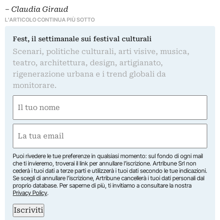
– Claudia Giraud
L'ARTICOLO CONTINUA PIÙ SOTTO
Fest, il settimanale sui festival culturali
Scenari, politiche culturali, arti visive, musica,
teatro, architettura, design, artigianato,
rigenerazione urbana e i trend globali da
monitorare.
Nome
(Obbligatorio)
Nome
Email
(Obbligatorio)
Puoi rivedere le tue preferenze in qualsiasi momento: sul fondo di ogni mail
che ti invieremo, troverai il link per annullare l’iscrizione. Artribune Srl non
cederà i tuoi dati a terze parti e utilizzerà i tuoi dati secondo le tue indicazioni.
Se scegli di annullare l’iscrizione, Artribune cancellerà i tuoi dati personali dal
proprio database. Per saperne di più, ti invitiamo a consultare la nostra
Privacy Policy
.
Iscriviti