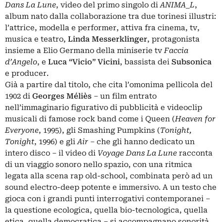
Dans La Lune
, video del primo singolo di
ANIMA_L
,
album nato dalla collaborazione tra due torinesi illustri:
l’attrice, modella e performer, attiva fra cinema, tv,
musica e teatro,
Linda Messerklinger
, protagonista
insieme a Elio Germano della miniserie tv
Faccia
d’Angelo
, e
Luca “Vicio” Vicini
, bassista dei
Subsonica
e producer.
Già a partire dal titolo, che cita l’omonima pellicola del
1902 di
Georges Méliès
– un film entrato
nell’immaginario figurativo di pubblicità e videoclip
musicali di famose rock band come i Queen (
Heaven for
Everyone
, 1995), gli Smashing Pumpkins (
Tonight,
Tonight
, 1996) e gli
Air
– che gli hanno dedicato un
intero disco – il video di
Voyage Dans La Lune
racconta
di un viaggio sonoro nello spazio, con una ritmica
legata alla scena rap old-school, combinata però ad un
sound electro-deep potente e immersivo. A un testo che
gioca con i grandi punti interrogativi contemporanei –
la questione ecologica, quella bio-tecnologica, quella
etica, quella democratica – si accompagnano sonorità