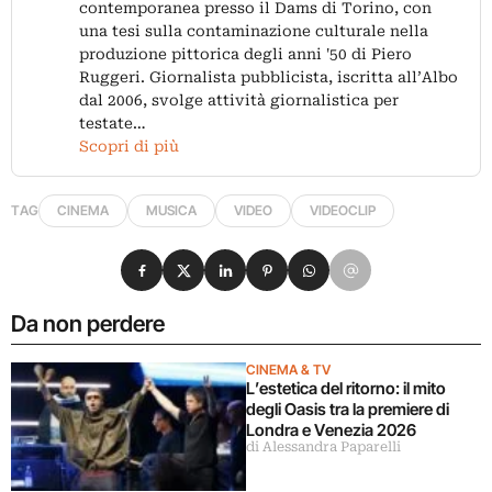
contemporanea presso il Dams di Torino, con
una tesi sulla contaminazione culturale nella
produzione pittorica degli anni '50 di Piero
Ruggeri. Giornalista pubblicista, iscritta all’Albo
dal 2006, svolge attività giornalistica per
testate…
Scopri di più
TAG
CINEMA
MUSICA
VIDEO
VIDEOCLIP
Condividi su Facebook
Condividi su X
Condividi su LinkedIn
Condividi su Pinterest
Condividi su WhatsApp
Condividi su Email
Da non perdere
CINEMA & TV
L’estetica del ritorno: il mito
degli Oasis tra la premiere di
Londra e Venezia 2026
di Alessandra Paparelli