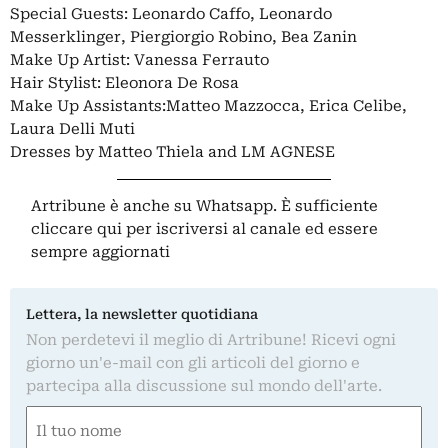
Special Guests: Leonardo Caffo, Leonardo
Messerklinger, Piergiorgio Robino, Bea Zanin
Make Up Artist: Vanessa Ferrauto
Hair Stylist: Eleonora De Rosa
Make Up Assistants:Matteo Mazzocca, Erica Celibe,
Laura Delli Muti
Dresses by Matteo Thiela and LM AGNESE
Artribune è anche su Whatsapp. È sufficiente
cliccare qui
per iscriversi al canale ed essere
sempre aggiornati
Lettera, la newsletter quotidiana
Non perdetevi il meglio di Artribune! Ricevi ogni
giorno un'e-mail con gli articoli del giorno e
partecipa alla discussione sul mondo dell'arte.
Nome
(Obbligatorio)