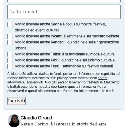
Nome
Email
(Obbligatorio)
Opzioni
Voglio ricevere anche
Segnala
: focus su mostre, festival,
didattica ed eventi culturali
Voglio ricevere anche
Incanti
: il settimanale sul mercato dell'arte
Voglio ricevere anche
Render
: il quindicinale sulla rigenerazione
urbana
Voglio ricevere anche
Tailor
: il quindicinale su moda e cultura
Voglio ricevere anche
Pax
: il quindicinale sul turismo culturale
Voglio ricevere anche
Fest
: il settimanale sui festival culturali
Artribune Srl utilizza i dati da te forniti per tenerti informato con regolarità sul
mondo dell'arte, nel rispetto della privacy come indicato nella
nostra
informativa
. Iscrivendoti i tuoi dati personali verranno trasferiti su MailChimp
e trattati secondo le modalità riportate in
questa informativa
. Potrai
disiscriverti in qualsiasi momento con l'apposito link presente nelle email.
Iscriviti
Claudia Giraud
Nata a Torino, è laureata in storia dell’arte