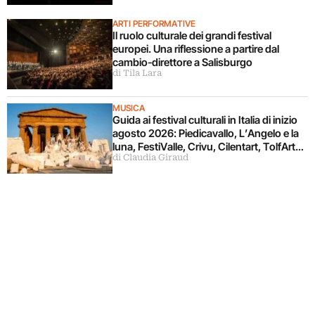
ARTI PERFORMATIVE
Il ruolo culturale dei grandi festival
europei. Una riflessione a partire dal
cambio-direttore a Salisburgo
di Tila Lara
MUSICA
Guida ai festival culturali in Italia di inizio
agosto 2026: Piedicavallo, L’Angelo e la
luna, FestiValle, Crivu, Cilentart, TolfArte,
di Claudia Giraud
Pietrasanta è Ceramica