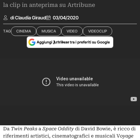
la clip in anteprima su Artribune
di Claudia Giraud
03/04/2020
TAG
CINEMA
MUSICA
VIDEO
VIDEOCLIP
Da
Twin Peaks
a
Space Oddity
di David Bowie, è ricco di
riferimenti artistici, cinematografici e musicali V
oyage