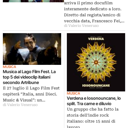
arriva il primo docufilm
interamente dedicato a loro.
Diretto dal regista/amico di
vecchia data, Francesco Fei,…
di Valerio Veneruso
MUSICA
Musica al Lago Film Fest. La
top 5 dei videoclip italiani
secondo Artribune
Il 27 luglio il Lago Film Fest
MUSICA
ospiterà “Italia, anni Dieci.
Verdena e Iosonouncane, lo
Music & Visual”: un…
split. Tra carne e diluvio
di Valerio Veneruso
Un gruppo che ha fatto la
storia dell'indie rock
italiano: oltre 15 anni di
lavoro,…