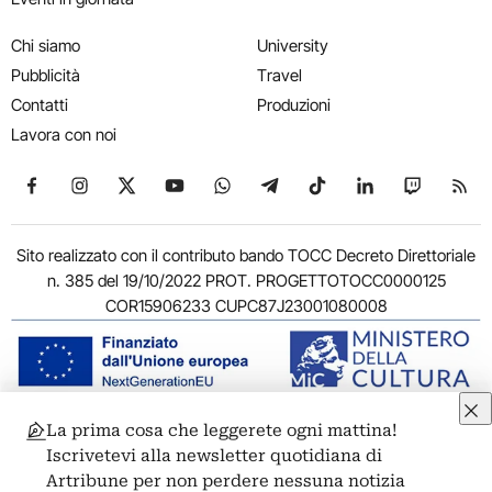
Chi siamo
University
Pubblicità
Travel
Contatti
Produzioni
Lavora con noi
Seguici su Facebook
Seguici su Instagram
Seguici su X
Seguici su YouTube
Seguici su WhatsApp
Seguici su Telegram
Seguici su TikTok
Seguici su Link
Seguici su
Segui
Sito realizzato con il contributo bando TOCC Decreto Direttoriale
n. 385 del 19/10/2022 PROT. PROGETTOTOCC0000125
COR15906233 CUPC87J23001080008
La prima cosa che leggerete ogni mattina!
© 2011-2026 ARTRIBUNE srl – Corso Vittorio Emanuele II, 287 –
Iscrivetevi alla newsletter quotidiana di
00186 Roma - P.I. 11381581005
Artribune per non perdere nessuna notizia
Privacy: Responsabile della protezione dei dati personali