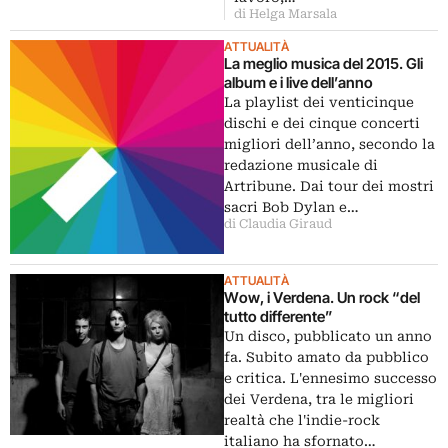
di Helga Marsala
ATTUALITÀ
La meglio musica del 2015. Gli
album e i live dell’anno
La playlist dei venticinque
dischi e dei cinque concerti
migliori dell’anno, secondo la
redazione musicale di
Artribune. Dai tour dei mostri
sacri Bob Dylan e…
di Claudia Giraud
ATTUALITÀ
Wow, i Verdena. Un rock “del
tutto differente”
Un disco, pubblicato un anno
fa. Subito amato da pubblico
e critica. L'ennesimo successo
dei Verdena, tra le migliori
realtà che l'indie-rock
italiano ha sfornato…