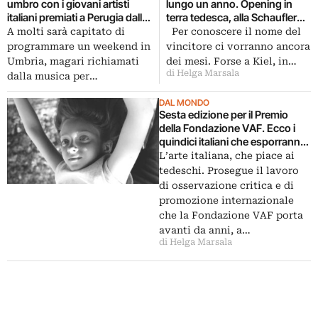
umbro con i giovani artisti
lungo un anno. Opening in
italiani premiati a Perugia dalla
terra tedesca, alla Schaufler
tedesca Fondazione VAF.
Foundation, in attesa delle
A molti sarà capitato di
Per conoscere il nome del
Mentre a Todi Bibo’s Place da
future tappe. Vi raccontiamo
programmare un weekend in
vincitore ci vorranno ancora
spazio all’inedita coppia
tutto con un reportage
Umbria, magari richiamati
dei mesi. Forse a Kiel, in…
Mochetti – Piccolo
d’artista
di Helga Marsala
dalla musica per…
DAL MONDO
Sesta edizione per il Premio
della Fondazione VAF. Ecco i
quindici italiani che esporranno
in Germania: mostra itinerante,
L’arte italiana, che piace ai
da Sindelfingen a Kiel
tedeschi. Prosegue il lavoro
di osservazione critica e di
promozione internazionale
che la Fondazione VAF porta
avanti da anni, a…
di Helga Marsala