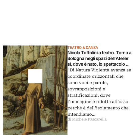
TEATRO & DANZA
Nicola Toffolini a teatro. Torna a
Bologna negli spazi dell’Atelier
sì, dove è nato, lo spettacolo Di
Natura Violenta del gruppo di
“Di Natura Violenta avanza su
ricerca Cosmesi
coordinate orizzontali che
sono voci e parole,
sovrapposizioni e
stratificazioni, dove
l’immagine è ridotta all’osso
perché è dell’isolamento che
intendiamo…
di Michele Pascarella