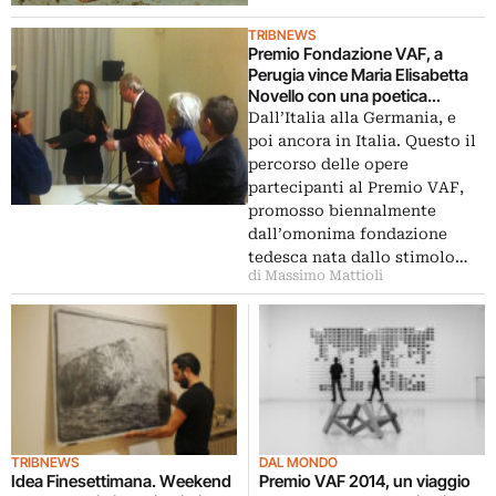
TRIBNEWS
Premio Fondazione VAF, a
Perugia vince Maria Elisabetta
Novello con una poetica
installazione di cenere.
Dall’Italia alla Germania, e
Menzioni speciali a Rä Di
poi ancora in Italia. Questo il
Martino e Gianluca Vassallo
percorso delle opere
partecipanti al Premio VAF,
promosso biennalmente
dall’omonima fondazione
tedesca nata dallo stimolo…
di Massimo Mattioli
TRIBNEWS
DAL MONDO
Idea Finesettimana. Weekend
Premio VAF 2014, un viaggio