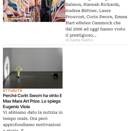
Salmon, Hannah Rickards,
Andrea Büttner, Laure
Prouvost, Corin Sworn, Emma
Hart eHelen Cammock che
dal 2006 ad oggi hanno vinto
il prestigioso…
di Santa Nastro
ATTUALITÀ
Perché Corin Sworn ha vinto il
Max Mara Art Prize. Lo spiega
Eugenio Viola
Vi abbiamo dato la notizia in
tempo reale. Ora però
approfondiamo motivazioni
e storia. Il…