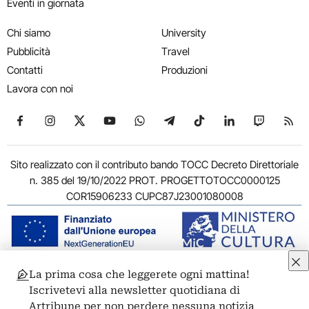
Eventi in giornata
Chi siamo
University
Pubblicità
Travel
Contatti
Produzioni
Lavora con noi
Seguici su Facebook
Seguici su Instagram
Seguici su X
Seguici su YouTube
Seguici su WhatsApp
Seguici su Telegram
Seguici su TikTok
Seguici su Link
Seguici su
Segui
Sito realizzato con il contributo bando TOCC Decreto Direttoriale
n. 385 del 19/10/2022 PROT. PROGETTOTOCC0000125
COR15906233 CUPC87J23001080008
La prima cosa che leggerete ogni mattina!
© 2011-2026 ARTRIBUNE srl – Corso Vittorio Emanuele II, 287 –
Iscrivetevi alla newsletter quotidiana di
00186 Roma - P.I. 11381581005
Artribune per non perdere nessuna notizia