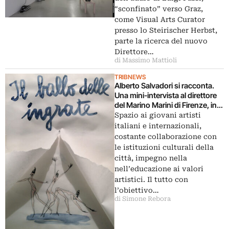
“sconfinato” verso Graz,
come Visual Arts Curator
presso lo Steirischer Herbst,
parte la ricerca del nuovo
Direttore…
di Massimo Mattioli
TRIBNEWS
Alberto Salvadori si racconta.
Una mini-intervista al direttore
del Marino Marini di Firenze, in
esclusiva per Artribune. Ecco i
Spazio ai giovani artisti
prossimi due anni del Museo
italiani e internazionali,
costante collaborazione con
le istituzioni culturali della
città, impegno nella
nell’educazione ai valori
artistici. Il tutto con
l’obiettivo…
di Simone Rebora