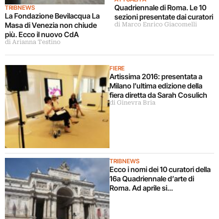
Quadriennale di Roma. Le 10
TRIBNEWS
La Fondazione Bevilacqua La
sezioni presentate dai curatori
Masa di Venezia non chiude
di Marco Enrico Giacomelli
più. Ecco il nuovo CdA
di Arianna Testino
FIERE
Artissima 2016: presentata a
Milano l’ultima edizione della
fiera diretta da Sarah Cosulich
di Ginevra Bria
TRIBNEWS
Ecco i nomi dei 10 curatori della
16a Quadriennale d’arte di
Roma. Ad aprile si
conosceranno gli artisti invitati:
a ottobre il via alla mostra