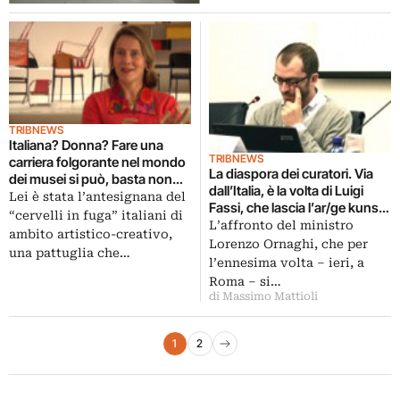
TRIBNEWS
Italiana? Donna? Fare una
TRIBNEWS
carriera folgorante nel mondo
La diaspora dei curatori. Via
dei musei si può, basta non
dall’Italia, è la volta di Luigi
restare in Italia: Paola Antonelli
Lei è stata l’antesignana del
Fassi, che lascia l’ar/ge kunst
nominata Direttore della
“cervelli in fuga” italiani di
Bolzano e approda allo
L’affronto del ministro
Ricerca e Sviluppo del MoMA
ambito artistico-creativo,
Steirischer Herbst a Graz, in
Lorenzo Ornaghi, che per
una pattuglia che…
Austria
l’ennesima volta – ieri, a
Roma – si…
di Massimo Mattioli
Paginazione degli articoli
1
2
Pagina successiva