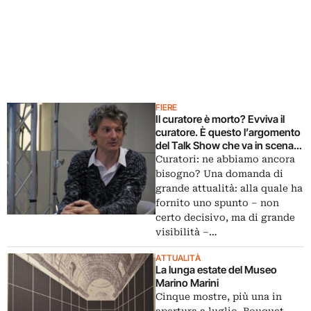
FIERE
Il curatore è morto? Evviva il
curatore. È questo l’argomento
del Talk Show che va in scena
sul prossimo Artribune
Curatori: ne abbiamo ancora
Magazine: attenti a non farvelo
bisogno? Una domanda di
scappare…
grande attualità: alla quale ha
fornito uno spunto – non
certo decisivo, ma di grande
visibilità –…
ATTUALITÀ
La lunga estate del Museo
Marino Marini
Cinque mostre, più una in