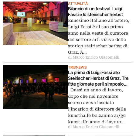
ATTUALITÀ
Bilancio di un festival. Luigi
Fassi e lo steirischer herbst
Ennesimo italiano all’estero,
Luigi Fassi è al suo primo
anno nella veste di curatore
del settore arti visive dello
storico steirischer herbst di
Graz. A…
di Marco Enrico Giacomelli
TRIBNEWS
La prima di Luigi Fassi allo
Steirischer Herbst di Graz. Tre
fitte giornate per il simposio
Liaison dangereuses. E ci sono
Quasi un anno di lavoro,
anche tre (solo tre?) giovani
dopo che nel novembre
critici italiani
scorso aveva lasciato
l’incarico di direttore della
kunsthalle bolzanina ar/ge
kunst. Un anno di lavoro…
di Marco Enrico Giacomelli