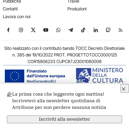
Pubblicità
Travel
Contatti
Produzioni
Lavora con noi
Seguici su Facebook
Seguici su Instagram
Seguici su X
Seguici su YouTube
Seguici su WhatsApp
Seguici su Telegram
Seguici su TikTok
Seguici su Link
Seguici su
Segui
Sito realizzato con il contributo bando TOCC Decreto Direttoriale
n. 385 del 19/10/2022 PROT. PROGETTOTOCC0000125
COR15906233 CUPC87J23001080008
La prima cosa che leggerete ogni mattina!
© 2011-2026 ARTRIBUNE srl – Corso Vittorio Emanuele II, 287 –
Iscrivetevi alla newsletter quotidiana di
00186 Roma - P.I. 11381581005
Artribune per non perdere nessuna notizia
Privacy: Responsabile della protezione dei dati personali
ARTRIBUNE srl – Corso Vittorio Emanuele II, 287 – 00186 Roma
Iscriviti alla newsletter
Termini e condizioni
Privacy Policy
Cookie Policy
Credits