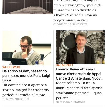
apertura a luglio. Bouquet
ampio e variegato, quello del
museo toscano diretto da
Alberto Salvadori. Con un
programma che va…
di Valentina Silvestrini
DAL MONDO
WHO'S WHO
Lorenzo Benedetti sarà il
Da Torino a Graz, passando
nuovo direttore del de Appel
per mezzo mondo. Parla Luigi
Centre di Amsterdam. Nuovo
Fassi
riconoscimento dall’Olanda,
Ricapitoliamo: in Italia
Ha cominciato a operare a
che gli ha affidato anche il
musei e centri d’arte spesso
Torino, ma poi ha trascorso
padiglione nazionale alla
stazionano per mesi – quasi
periodi di studio e lavoro…
Biennale di Venezia 2013
per anni…
di Neve Mazzoleni
di Massimo Mattioli