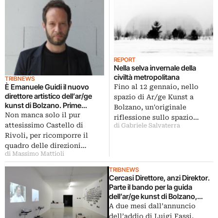
REPORT
Nella selva invernale della
civiltà metropolitana
TRIBNEWS
È Emanuele Guidi il nuovo
Fino al 12 gennaio, nello
direttore artistico dell’ar/ge
spazio di Ar/ge Kunst a
kunst di Bolzano. Prime
Bolzano, un'originale
mostre a settembre: intanto
Non manca solo il pur
riflessione sullo spazio…
una ricognizione del territorio
attesissimo Castello di
di Gabriele Salvaterra
Rivoli, per ricomporre il
quadro delle direzioni…
di Massimo Mattioli
TRIBNEWS
Cercasi Direttore, anzi Direktor.
Parte il bando per la guida
dell’ar/ge kunst di Bolzano,
decapitato dopo l’espatrio di
A due mesi dall’annuncio
Luigi Fassi
dell’addio di Luigi Fassi,