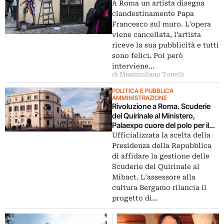
A Roma un artista disegna
clandestinamente Papa
Francesco sul muro. L'opera
viene cancellata, l'artista
riceve la sua pubblicità e tutti
sono felici. Poi però
interviene…
di Massimiliano Tonelli
POLITICA E PUBBLICA
AMMINISTRAZIONE
Rivoluzione a Roma. Scuderie
del Quirinale al Ministero,
Palaexpo cuore del polo per il
contemporaneo del Comune
Ufficializzata la scelta della
Presidenza della Repubblica
di affidare la gestione delle
Scuderie del Quirinale al
Mibact. L’assessore alla
cultura Bergamo rilancia il
progetto di…