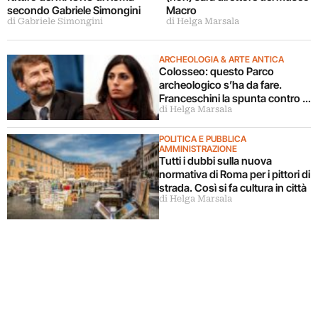
secondo Gabriele Simongini
Macro
di Gabriele Simongini
di Helga Marsala
ARCHEOLOGIA & ARTE ANTICA
Colosseo: questo Parco
archeologico s’ha da fare.
Franceschini la spunta contro il
di Helga Marsala
Tar e la Raggi
POLITICA E PUBBLICA
AMMINISTRAZIONE
Tutti i dubbi sulla nuova
normativa di Roma per i pittori di
strada. Così si fa cultura in città
di Helga Marsala