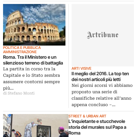
POLITICA E PUBBLICA
AMMINISTRAZIONE
Roma. Tra il Ministero e un
silenzioso terreno di battaglia
ARTI VISIVE
La partita in corso tra la
Il meglio del 2016. La top ten
Capitale e lo Stato sembra
dei nostri articoli più letti
assumere contorni sempre
Nei giorni scorsi vi abbiamo
più…
proposto una serie di
di Stefano Monti
classifiche relative all’anno
appena concluso –…
STREET & URBAN ART
L’inquietante e stucchevole
storia del murales sul Papa a
Roma