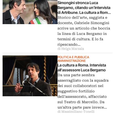
Simongini stronca Luca
Bergamo, citando un’intervista
di Artribune. La cultura a Roma
muore?
Storico dell’arte, saggista e
docente, Gabriele Simongini
scrive un articolo che boccia
la linea di Luca Bergamo in
termini di cultura. E lo fa
ripescando…
di Helga Marsala
POLITICA E PUBBLICA
AMMINISTRAZIONE
La cultura a Roma. Intervista
all’assessore Luca Bergamo
Da una parte sembra
asserragliato con la squadra
dei suoi collaboratori nel
suggestivo fortilizio
dell'assessorato, affacciato
sul Teatro di Marcello. Da
un'altra parte pare invece…
di Massimiliano Tonelli