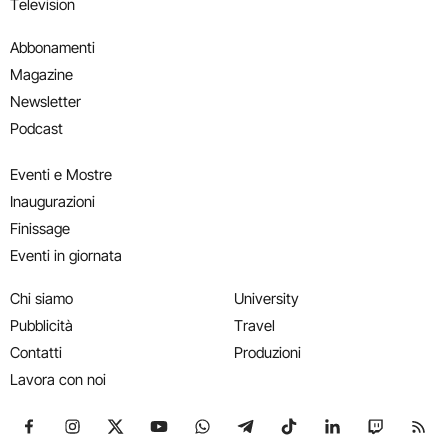
Television
Abbonamenti
Magazine
Newsletter
Podcast
Eventi e Mostre
Inaugurazioni
Finissage
Eventi in giornata
Chi siamo
University
Pubblicità
Travel
Contatti
Produzioni
Lavora con noi
Seguici su Facebook
Seguici su Instagram
Seguici su X
Seguici su YouTube
Seguici su WhatsApp
Seguici su Telegram
Seguici su TikTok
Seguici su Link
Seguici su
Segui