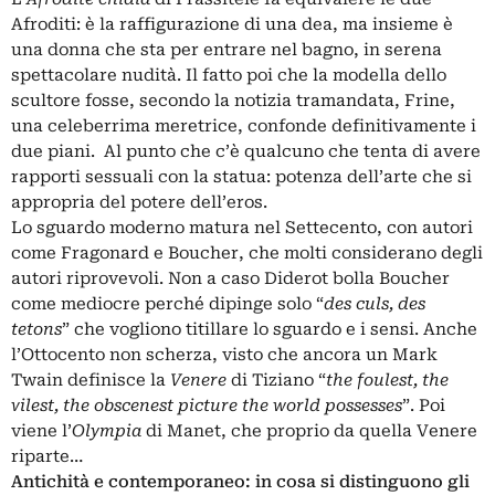
Afroditi: è la raffigurazione di una dea, ma insieme è
una donna che sta per entrare nel bagno, in serena
spettacolare nudità. Il fatto poi che la modella dello
scultore fosse, secondo la notizia tramandata, Frine,
una celeberrima meretrice, confonde definitivamente i
due piani. Al punto che c’è qualcuno che tenta di avere
rapporti sessuali con la statua: potenza dell’arte che si
appropria del potere dell’eros.
Lo sguardo moderno matura nel Settecento, con autori
come Fragonard e Boucher, che molti considerano degli
autori riprovevoli. Non a caso Diderot bolla Boucher
come mediocre perché dipinge solo “
des culs, des
tetons
” che vogliono titillare lo sguardo e i sensi. Anche
l’Ottocento non scherza, visto che ancora un Mark
Twain definisce la
Venere
di Tiziano “
the foulest, the
vilest, the obscenest picture the world possesses
”. Poi
viene l’
Olympia
di Manet, che proprio da quella Venere
riparte…
Antichità e contemporaneo: in cosa si distinguono gli