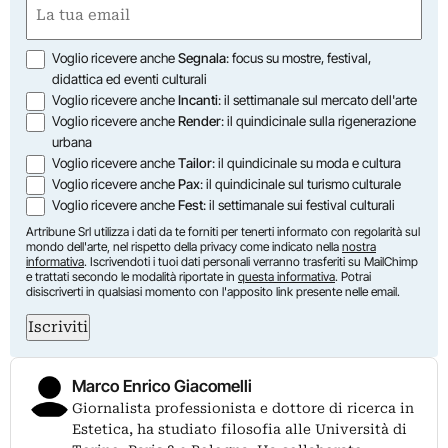
Email
(Obbligatorio)
Opzioni
Voglio ricevere anche
Segnala
: focus su mostre, festival,
didattica ed eventi culturali
Voglio ricevere anche
Incanti
: il settimanale sul mercato dell'arte
Voglio ricevere anche
Render
: il quindicinale sulla rigenerazione
urbana
Voglio ricevere anche
Tailor
: il quindicinale su moda e cultura
Voglio ricevere anche
Pax
: il quindicinale sul turismo culturale
Voglio ricevere anche
Fest
: il settimanale sui festival culturali
Artribune Srl utilizza i dati da te forniti per tenerti informato con regolarità sul
mondo dell'arte, nel rispetto della privacy come indicato nella
nostra
informativa
. Iscrivendoti i tuoi dati personali verranno trasferiti su MailChimp
e trattati secondo le modalità riportate in
questa informativa
. Potrai
disiscriverti in qualsiasi momento con l'apposito link presente nelle email.
Iscriviti
Marco Enrico Giacomelli
Giornalista professionista e dottore di ricerca in
Estetica, ha studiato filosofia alle Università di