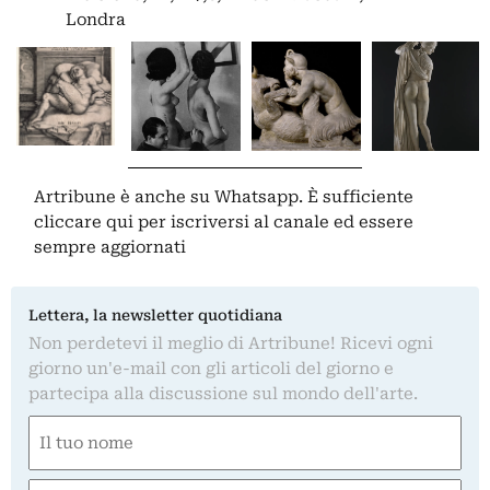
Londra
Artribune è anche su Whatsapp. È sufficiente
cliccare qui
per iscriversi al canale ed essere
sempre aggiornati
Lettera, la newsletter quotidiana
Non perdetevi il meglio di Artribune! Ricevi ogni
giorno un'e-mail con gli articoli del giorno e
partecipa alla discussione sul mondo dell'arte.
Nome
(Obbligatorio)
Nome