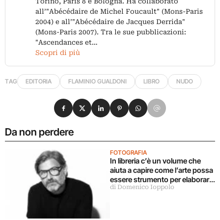
Torino, Paris 8 e Bologna. Ha collaborato
all’"Abécédaire de Michel Foucault" (Mons-Paris
2004) e all’"Abécédaire de Jacques Derrida"
(Mons-Paris 2007). Tra le sue pubblicazioni:
"Ascendances et…
Scopri di più
TAG
EDITORIA
FLAMINIO GUALDONI
LIBRO
NUDO
Condividi su Facebook
Condividi su X
Condividi su LinkedIn
Condividi su Pinterest
Condividi su WhatsApp
Condividi su Email
Da non perdere
FOTOGRAFIA
In libreria c’è un volume che
aiuta a capire come l’arte possa
essere strumento per elaborare
di Domenico Ioppolo
il dolore