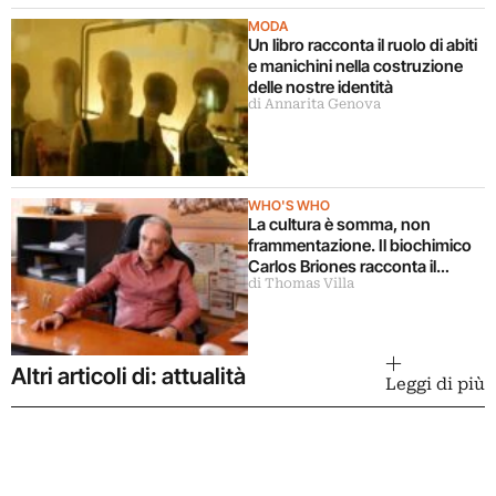
MODA
Un libro racconta il ruolo di abiti
e manichini nella costruzione
delle nostre identità
di Annarita Genova
WHO'S WHO
La cultura è somma, non
frammentazione. Il biochimico
Carlos Briones racconta il
di Thomas Villa
legame tra scienza e arte
Altri articoli di: attualità
Leggi di più