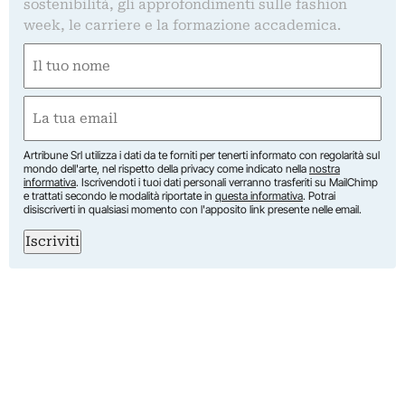
sostenibilità, gli approfondimenti sulle fashion
week, le carriere e la formazione accademica.
Nome
(Obbligatorio)
Nome
Email
(Obbligatorio)
Artribune Srl utilizza i dati da te forniti per tenerti informato con regolarità sul
mondo dell'arte, nel rispetto della privacy come indicato nella
nostra
informativa
. Iscrivendoti i tuoi dati personali verranno trasferiti su MailChimp
e trattati secondo le modalità riportate in
questa informativa
. Potrai
disiscriverti in qualsiasi momento con l'apposito link presente nelle email.
Iscriviti