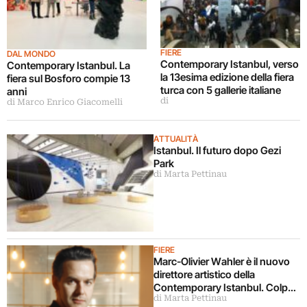
FIERE
DAL MONDO
Contemporary Istanbul, verso
Contemporary Istanbul. La
la 13esima edizione della fiera
fiera sul Bosforo compie 13
turca con 5 gallerie italiane
anni
di
di Marco Enrico Giacomelli
ATTUALITÀ
Istanbul. Il futuro dopo Gezi
Park
di Marta Pettinau
FIERE
Marc-Olivier Wahler è il nuovo
direttore artistico della
Contemporary Istanbul. Colpo
di Marta Pettinau
grosso della fiera turca che si