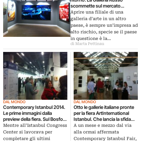
scommette sul mercato
dell’arte turco e apre una nuova
Aprire una filiale di una
sede vista Bosforo: ecco le
galleria d’arte in un altro
immagini dei nuovi spazi e della
paese, è sempre un’impresa ad
mostra di debutto…
alto rischio, specie se il paese
in questione è la…
di Marta Pettinau
DAL MONDO
DAL MONDO
Contemporary Istanbul 2014.
Otto le gallerie italiane pronte
Le prime immagini dalla
per la fiera ArtInternational
preview della fiera. Sul Bosforo
Istanbul. Che lancia la sfida
arrivano oltre cento gallerie da
alla “storica” Contemporary
Mentre all’Istanbul Congress
A un mese e mezzo dal via
tutto il mondo, e dieci dall’Italia
Istanbul, a tutto vantaggio
Center si lavorava per
alla ormai affermata
dell’artworld turco
completare gli ultimi
Contemporary Istanbul Fair,