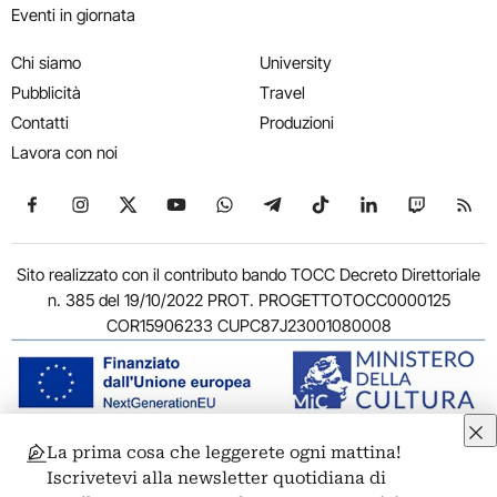
Eventi in giornata
Chi siamo
University
Pubblicità
Travel
Contatti
Produzioni
Lavora con noi
Seguici su Facebook
Seguici su Instagram
Seguici su X
Seguici su YouTube
Seguici su WhatsApp
Seguici su Telegram
Seguici su TikTok
Seguici su Link
Seguici su
Segui
Sito realizzato con il contributo bando TOCC Decreto Direttoriale
n. 385 del 19/10/2022 PROT. PROGETTOTOCC0000125
COR15906233 CUPC87J23001080008
La prima cosa che leggerete ogni mattina!
© 2011-2026 ARTRIBUNE srl – Corso Vittorio Emanuele II, 287 –
Iscrivetevi alla newsletter quotidiana di
00186 Roma - P.I. 11381581005