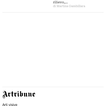
rilievo,…
di Martina Gambillara
Artribune
Arti visive