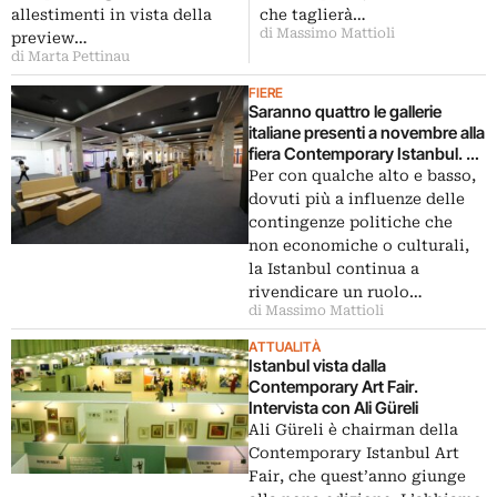
allestimenti in vista della
che taglierà…
di Massimo Mattioli
preview…
di Marta Pettinau
FIERE
Saranno quattro le gallerie
italiane presenti a novembre alla
fiera Contemporary Istanbul. E
nel 2015 in Turchia arriveranno i
Per con qualche alto e basso,
vetri di Murano di Glasstress
dovuti più a influenze delle
contingenze politiche che
non economiche o culturali,
la Istanbul continua a
rivendicare un ruolo…
di Massimo Mattioli
ATTUALITÀ
Istanbul vista dalla
Contemporary Art Fair.
Intervista con Ali Güreli
Ali Güreli è chairman della
Contemporary Istanbul Art
Fair, che quest’anno giunge