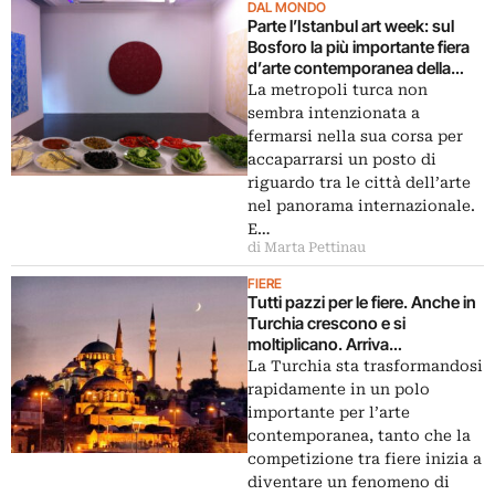
DAL MONDO
Parte l’Istanbul art week: sul
Bosforo la più importante fiera
d’arte contemporanea della
Turchia, ma anche la notte
La metropoli turca non
bianca delle gallerie, e tanto
sembra intenzionata a
altro ancora…
fermarsi nella sua corsa per
accaparrarsi un posto di
riguardo tra le città dell’arte
nel panorama internazionale.
E…
di Marta Pettinau
FIERE
Tutti pazzi per le fiere. Anche in
Turchia crescono e si
moltiplicano. Arriva
Artinternational Istanbul,
La Turchia sta trasformandosi
strategicamente collocata nei
rapidamente in un polo
giorni della Biennale
importante per l’arte
contemporanea, tanto che la
competizione tra fiere inizia a
diventare un fenomeno di