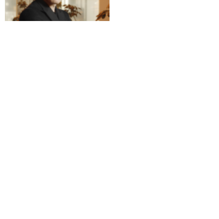
affida al curatore svizzero per
crescere in qualità e prestigio