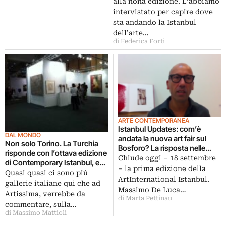
alla nona edizione. L’abbiamo
intervistato per capire dove
sta andando la Istanbul
dell’arte…
di Federica Forti
ARTE CONTEMPORANEA
Istanbul Updates: com’è
DAL MONDO
andata la nuova art fair sul
Non solo Torino. La Turchia
Bosforo? La risposta nelle
risponde con l’ottava edizione
videointerviste ad alcuni dei
Chiude oggi – 18 settembre
di Contemporary Istanbul, e
galleristi italiani che vi hanno
– la prima edizione della
dall’Italia arrivano nove
Quasi quasi ci sono più
preso parte
ArtInternational Istanbul.
gallerie. Ecco le immagini della
gallerie italiane qui che ad
Massimo De Luca…
fiera
Artissima, verrebbe da
di Marta Pettinau
commentare, sulla…
di Massimo Mattioli