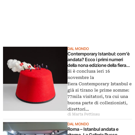
DAL MONDO
Contemporary Istanbul: com’è
andata? Ecco i primi numeri
della nona edizione della fiera
turca dedicata al
Si è conclusa ieri 16
contemporaneo: i visitatori
novembre la
sono stati 77mila
fiera Contemporary Istanbul e
già si tirano le prime somme:
77mila visitatori, tra cui una
buona parte di collezionisti,
direttori…
di Marta Pettinau
DAL MONDO
Roma – Istanbul andata e
ritorno. La Galleria Russo