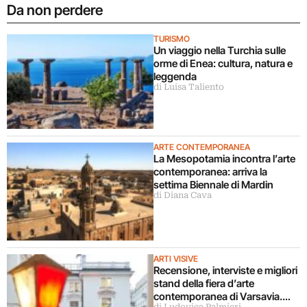
Da non perdere
TURISMO
Un viaggio nella Turchia sulle
orme di Enea: cultura, natura e
leggenda
di Luisa Taliento
ARTE CONTEMPORANEA
La Mesopotamia incontra l’arte
contemporanea: arriva la
settima Biennale di Mardin
di Diana Cava
ARTI VISIVE
Recensione, interviste e migliori
stand della fiera d’arte
contemporanea di Varsavia.
di Ludovica Palmieri