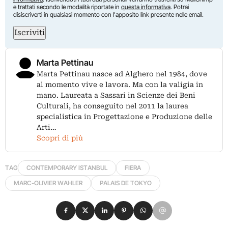
e trattati secondo le modalità riportate in
questa informativa
. Potrai
disiscriverti in qualsiasi momento con l'apposito link presente nelle email.
Iscriviti
Marta Pettinau
Marta Pettinau nasce ad Alghero nel 1984, dove
al momento vive e lavora. Ma con la valigia in
mano. Laureata a Sassari in Scienze dei Beni
Culturali, ha conseguito nel 2011 la laurea
specialistica in Progettazione e Produzione delle
Arti…
Scopri di più
TAG
CONTEMPORARY ISTANBUL
FIERA
MARC-OLIVIER WAHLER
PALAIS DE TOKYO
Condividi su Facebook
Condividi su X
Condividi su LinkedIn
Condividi su Pinterest
Condividi su WhatsApp
Condividi su Email