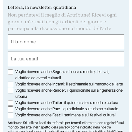
Lettera, la newsletter quotidiana
Non perdetevi il meglio di Artribune! Ricevi ogni
giorno un'e-mail con gli articoli del giorno e
partecipa alla discussione sul mondo dell'arte.
Nome
(Required)
First
Email
(Required)
Opzioni
Voglio ricevere anche
Segnala
: focus su mostre, festival,
didattica ed eventi culturali
Voglio ricevere anche
Incanti
: il settimanale sul mercato dell'arte
Voglio ricevere anche
Render
: il quindicinale sulla rigenerazione
urbana
Voglio ricevere anche
Tailor
: il quindicinale su moda e cultura
Voglio ricevere anche
Pax
: il quindicinale sul turismo culturale
Voglio ricevere anche
Fest
: il settimanale sui festival culturali
Artribune Srl utilizza i dati da te forniti per tenerti informato con regolarità sul
mondo dell'arte, nel rispetto della privacy come indicato nella
nostra
informativa
. Iscrivendoti i tuoi dati personali verranno trasferiti su MailChimp