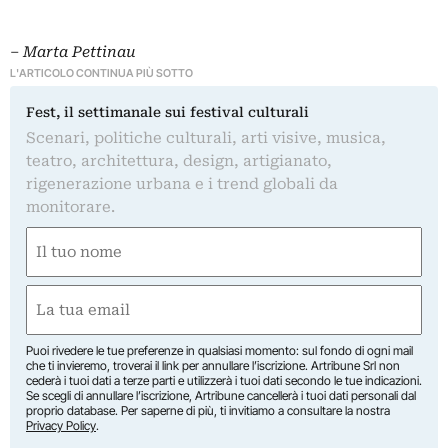
–
Marta Pettinau
L'ARTICOLO CONTINUA PIÙ SOTTO
Fest, il settimanale sui festival culturali
Scenari, politiche culturali, arti visive, musica,
teatro, architettura, design, artigianato,
rigenerazione urbana e i trend globali da
monitorare.
Nome
(Required)
First
Email
(Required)
Puoi rivedere le tue preferenze in qualsiasi momento: sul fondo di ogni mail
che ti invieremo, troverai il link per annullare l’iscrizione. Artribune Srl non
cederà i tuoi dati a terze parti e utilizzerà i tuoi dati secondo le tue indicazioni.
Se scegli di annullare l’iscrizione, Artribune cancellerà i tuoi dati personali dal
proprio database. Per saperne di più, ti invitiamo a consultare la nostra
Privacy Policy
.