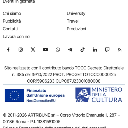
Eventi in giornata
Chi siamo
University
Pubblicità
Travel
Contatti
Produzioni
Lavora con noi
Seguici su Facebook
Seguici su Instagram
Seguici su X
Seguici su YouTube
Seguici su WhatsApp
Seguici su Telegram
Seguici su TikTok
Seguici su Link
Seguici su
Segui
Sito realizzato con il contributo bando TOCC Decreto Direttoriale
n. 385 del 19/10/2022 PROT. PROGETTOTOCC0000125
COR15906233 CUPC87J23001080008
© 2011-2026 ARTRIBUNE srl – Corso Vittorio Emanuele II, 287 –
00186 Roma - P.I. 11381581005