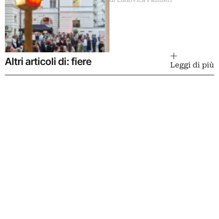
Che cresce
Altri articoli di: fiere
Leggi di più