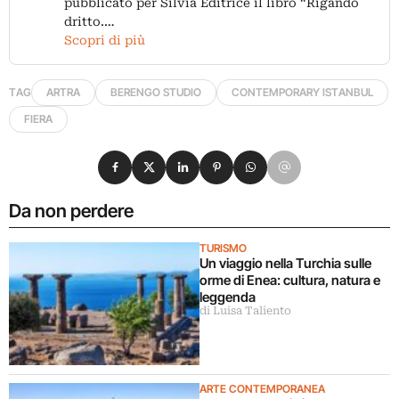
pubblicato per Silvia Editrice il libro “Rigando
dritto.…
Scopri di più
TAG
ARTRA
BERENGO STUDIO
CONTEMPORARY ISTANBUL
FIERA
Condividi su Facebook
Condividi su X
Condividi su LinkedIn
Condividi su Pinterest
Condividi su WhatsApp
Condividi su Email
Da non perdere
TURISMO
Un viaggio nella Turchia sulle
orme di Enea: cultura, natura e
leggenda
di Luisa Taliento
ARTE CONTEMPORANEA