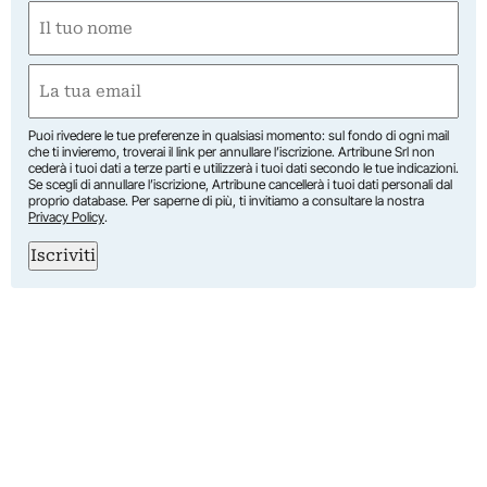
Nome
(Required)
First
Email
(Required)
Puoi rivedere le tue preferenze in qualsiasi momento: sul fondo di ogni mail
che ti invieremo, troverai il link per annullare l’iscrizione. Artribune Srl non
cederà i tuoi dati a terze parti e utilizzerà i tuoi dati secondo le tue indicazioni.
Se scegli di annullare l’iscrizione, Artribune cancellerà i tuoi dati personali dal
proprio database. Per saperne di più, ti invitiamo a consultare la nostra
Privacy Policy
.
Iscriviti