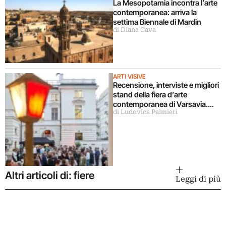
La Mesopotamia incontra l’arte
contemporanea: arriva la
settima Biennale di Mardin
di Diana Cava
ARTI VISIVE
Recensione, interviste e migliori
stand della fiera d’arte
contemporanea di Varsavia.
di Ludovica Palmieri
Che cresce
Altri articoli di: fiere
Leggi di più