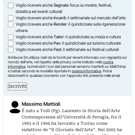
Opzioni
Voglio ricevere anche
Segnala
: focus su mostre, festival,
didattica ed eventi culturali
Voglio ricevere anche
Incanti
: il settimanale sul mercato dell'arte
Voglio ricevere anche
Render
: il quindicinale sulla rigenerazione
urbana
Voglio ricevere anche
Tailor
: il quindicinale su moda e cultura
Voglio ricevere anche
Pax
: il quindicinale sul turismo culturale
Voglio ricevere anche
Fest
: il settimanale sui festival culturali
Artribune Srl utilizza i dati da te forniti per tenerti informato con regolarità sul
mondo dell'arte, nel rispetto della privacy come indicato nella
nostra
informativa
. Iscrivendoti i tuoi dati personali verranno trasferiti su MailChimp
e trattati secondo le modalità riportate in
questa informativa
. Potrai
disiscriverti in qualsiasi momento con l'apposito link presente nelle email.
Iscriviti
Massimo Mattioli
É nato a Todi (Pg). Laureato in Storia dell'Arte
Contemporanea all’Università di Perugia, fra il
1993 e il 1994 ha lavorato a Torino come
redattore de “Il Giornale dell'Arte”. Nel 2005 ha