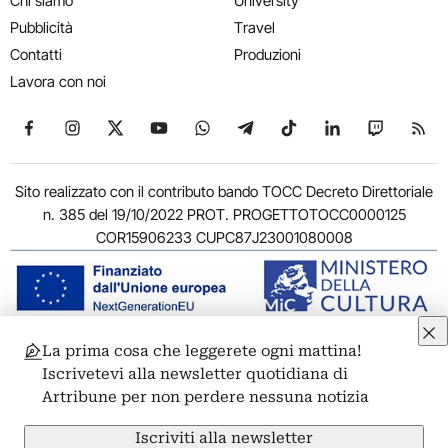
Chi siamo
University
Pubblicità
Travel
Contatti
Produzioni
Lavora con noi
Seguici su Facebook
Seguici su Instagram
Seguici su X
Seguici su YouTube
Seguici su WhatsApp
Seguici su Telegram
Seguici su TikTok
Seguici su Link
Seguici su
Segui
Sito realizzato con il contributo bando TOCC Decreto Direttoriale
n. 385 del 19/10/2022 PROT. PROGETTOTOCC0000125
COR15906233 CUPC87J23001080008
La prima cosa che leggerete ogni mattina!
© 2011-2026 ARTRIBUNE srl – Corso Vittorio Emanuele II, 287 –
Iscrivetevi alla newsletter quotidiana di
00186 Roma - P.I. 11381581005
Artribune per non perdere nessuna notizia
Privacy: Responsabile della protezione dei dati personali
ARTRIBUNE srl – Corso Vittorio Emanuele II, 287 – 00186 Roma
Iscriviti alla newsletter