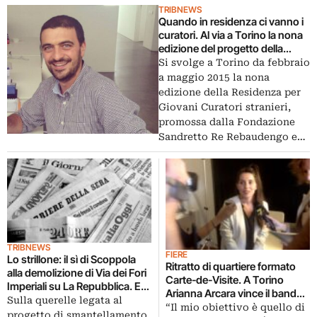
TRIBNEWS
Quando in residenza ci vanno i
curatori. Al via a Torino la nona
edizione del progetto della
Fondazione Sandretto Re
Si svolge a Torino da febbraio
Rebaudengo
a maggio 2015 la nona
edizione della Residenza per
Giovani Curatori stranieri,
promossa dalla Fondazione
Sandretto Re Rebaudengo e…
TRIBNEWS
FIERE
Lo strillone: il sì di Scoppola
Ritratto di quartiere formato
alla demolizione di Via dei Fori
Carte-de-Visite. A Torino
Imperiali su La Repubblica. E
Arianna Arcara vince il bando
poi bandi per i musei italiani,
Sulla querelle legata al
di residenza della Compagnia
“Il mio obiettivo è quello di
banche e arte, mali culturali
progetto di smantellamento