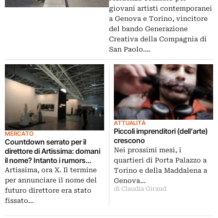
San Paolo
giovani artisti contemporanei
a Genova e Torino, vincitore
del bando Generazione
Creativa della Compagnia di
San Paolo.…
ATTUALITÀ
Piccoli imprenditori (dell’arte)
MERCATO
crescono
Countdown serrato per il
Nei prossimi mesi, i
direttore di Artissima: domani
il nome? Intanto i rumors
quartieri di Porta Palazzo a
danno in testa una new entry
Artissima, ora X. Il termine
Torino e della Maddalena a
dei ballottaggi, ancora una
per annunciare il nome del
Genova…
donna…
di Claudia Giraud
futuro direttore era stato
fissato…