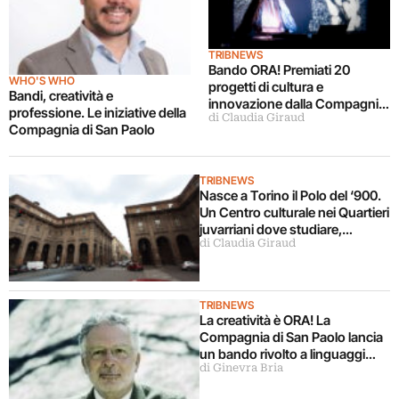
TRIBNEWS
Bando ORA! Premiati 20
WHO'S WHO
progetti di cultura e
Bandi, creatività e
innovazione dalla Compagnia
professione. Le iniziative della
di Claudia Giraud
di San Paolo
Compagnia di San Paolo
TRIBNEWS
Nasce a Torino il Polo del ‘900.
Un Centro culturale nei Quartieri
juvarriani dove studiare,
di Claudia Giraud
leggere, vedere mostre. Co-
progettato dalla Compagnia di
San Paolo
TRIBNEWS
La creatività è ORA! La
Compagnia di San Paolo lancia
un bando rivolto a linguaggi
di Ginevra Bria
contemporanei e produzioni
innovative: ce ne parla in