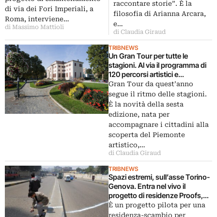
di San Paolo. Le sue foto del
raccontare storie”. È la
italiani
di via dei Fori Imperiali, a
popolo di Porta Palazzo
filosofia di Arianna Arcara,
Roma, interviene…
finiranno ad Artissima
e…
di Massimo Mattioli
di Claudia Giraud
TRIBNEWS
Un Gran Tour per tutte le
stagioni. Al via il programma di
120 percorsi artistici e
naturalistici in Piemonte. Con
Gran Tour da quest’anno
un occhio all’arte urbana dei
segue il ritmo delle stagioni.
Nuovi Committenti e del MAU
È la novità della sesta
edizione, nata per
accompagnare i cittadini alla
scoperta del Piemonte
artistico,…
di Claudia Giraud
TRIBNEWS
Spazi estremi, sull’asse Torino-
Genova. Entra nel vivo il
progetto di residenze Proofs,
uscito dalla fucina Generazione
È un progetto pilota per una
Creativa della Compagnia di
residenza-scambio per