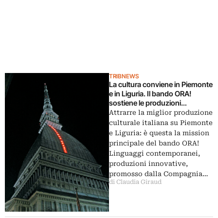
TRIBNEWS
La cultura conviene in Piemonte
e in Liguria. Il bando ORA!
sostiene le produzioni
innovative in quei territori.
Attrarre la miglior produzione
Grazie alla Compagnia di San
culturale italiana su Piemonte
Paolo
e Liguria: è questa la mission
principale del bando ORA!
Linguaggi contemporanei,
produzioni innovative,
promosso dalla Compagnia…
di Claudia Giraud