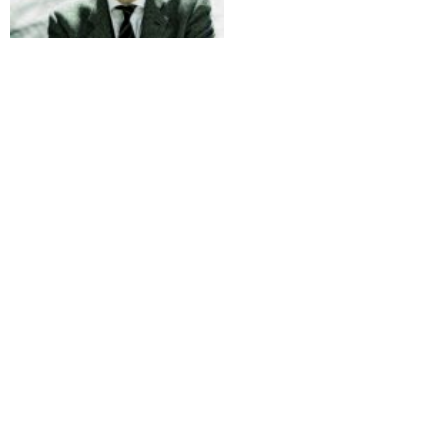
anteprima il presidente Luca
Remmert