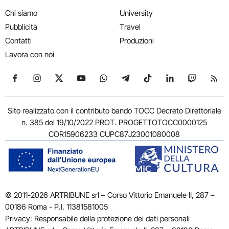
Chi siamo
University
Pubblicità
Travel
Contatti
Produzioni
Lavora con noi
Seguici su Facebook
Seguici su Instagram
Seguici su X
Seguici su YouTube
Seguici su WhatsApp
Seguici su Telegram
Seguici su TikTok
Seguici su Link
Seguici su
Segui
Sito realizzato con il contributo bando TOCC Decreto Direttoriale
n. 385 del 19/10/2022 PROT. PROGETTOTOCC0000125
COR15906233 CUPC87J23001080008
© 2011-2026 ARTRIBUNE srl – Corso Vittorio Emanuele II, 287 –
00186 Roma - P.I. 11381581005
Privacy: Responsabile della protezione dei dati personali