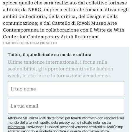
spicca quello che sarà realizzato dal collettivo torinese
a.titolo; da NERO, impresa culturale romana attiva negli
ambiti dell’editoria, della critica, del design e della
comunicazione; e dal Castello di Rivoli Museo Arte
Contemporanea in collaborazione con il Witte de With
Center for Contemporary Art di Rotterdam.
L'ARTICOLO CONTINUA PIÙ SOTTO
Tailor, il quindicinale su moda e cultura
Ultime tendenze internazionali, i focus sulla
sostenibilità, gli approfondimenti sulle fashion
week, le carriere e la formazione accademica.
Nome
(Required)
First
Email
(Required)
Artribune Srl utilizza i dati da te forniti per tenerti informato con regolarità sul
mondo dell'arte, nel rispetto della privacy come indicato nella
nostra
informativa
. Iscrivendoti i tuoi dati personali verranno trasferiti su MailChimp
e trattati secondo le modalità riportate in
questa informativa
. Potrai