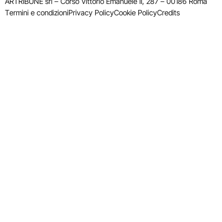
ARTRIBUNE srl – Corso Vittorio Emanuele II, 287 – 00186 Roma
Termini e condizioni
Privacy Policy
Cookie Policy
Credits