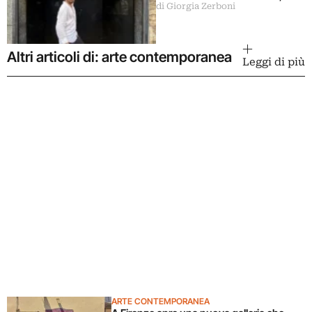
di Giorgia Zerboni
cinema, teatro, concerti,
performance: “vogliamo
coinvolgere pubblici diversi”
Altri articoli di: arte contemporanea
Leggi di più
ARTE CONTEMPORANEA