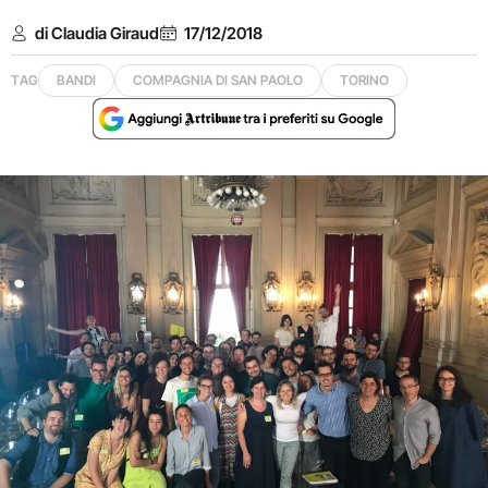
di Claudia Giraud
17/12/2018
TAG
BANDI
COMPAGNIA DI SAN PAOLO
TORINO