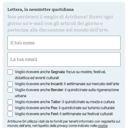
Lettera, la newsletter quotidiana
Non perdetevi il meglio di Artribune! Ricevi ogni
giorno un'e-mail con gli articoli del giorno e
partecipa alla discussione sul mondo dell'arte.
Nome
(Required)
First
Email
(Required)
Opzioni
Voglio ricevere anche
Segnala
: focus su mostre, festival,
didattica ed eventi culturali
Voglio ricevere anche
Incanti
: il settimanale sul mercato dell'arte
Voglio ricevere anche
Render
: il quindicinale sulla rigenerazione
urbana
Voglio ricevere anche
Tailor
: il quindicinale su moda e cultura
Voglio ricevere anche
Pax
: il quindicinale sul turismo culturale
Voglio ricevere anche
Fest
: il settimanale sui festival culturali
Artribune Srl utilizza i dati da te forniti per tenerti informato con regolarità sul
mondo dell'arte, nel rispetto della privacy come indicato nella
nostra