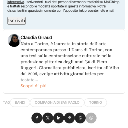
informativa
. Iscrivendoti i tuoi dati personali verranno trasferiti su MailChimp
e trattati secondo le modalità riportate in
questa informativa
. Potrai
disiscriverti in qualsiasi momento con l'apposito link presente nelle email.
Iscriviti
Claudia Giraud
Nata a Torino, è laureata in storia dell’arte
contemporanea presso il Dams di Torino, con
una tesi sulla contaminazione culturale nella
produzione pittorica degli anni '50 di Piero
Ruggeri. Giornalista pubblicista, iscritta all’Albo
dal 2006, svolge attività giornalistica per
testate…
Scopri di più
TAG
BANDI
COMPAGNIA DI SAN PAOLO
TORINO
Condividi su Facebook
Condividi su X
Condividi su LinkedIn
Condividi su Pinterest
Condividi su WhatsApp
Condividi su Email