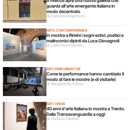
A Firenze apre una nuova galleria che
guarda all’arte emergente italiana in
modo decentrato
di Caterina Angelucci
ARTE CONTEMPORANEA
In mostra a Rimini i sogni estivi, poetici e
malinconici dipinti da Luca Giovagnoli
di Ludovica Palmieri
ARTI PERFORMATIVE
Come le performance hanno cambiato il
modo di fare le mostre (e di visitarle)
di Margherita Artoni
ARTI VISIVE
40 anni d’arte italiana in mostra a Trento.
Dalla Transavanguardia a oggi
di Stefano Castelli