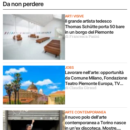
Da non perdere
ARTI VISIVE
Il grande artista tedesco
Thomas Schütte porta 50 bare
in un borgo del Piemonte
di Francesca Pasini
JOBS
Lavorare nell’arte: opportunità
da Comune Milano, Fondazione
Teatro Piemonte Europa, TV
di Claudia Giraud
Sorrisi&Canzoni, Fondazione
Alghero
ARTE CONTEMPORANEA
Il nuovo polo dell’arte
contemporanea a Torino nasce
in un’ex discoteca. Mostre,