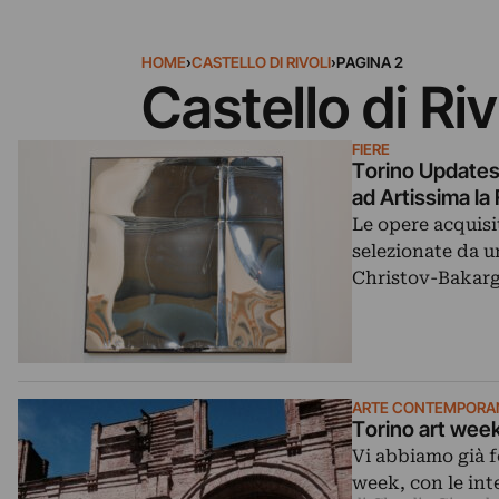
HOME
›
CASTELLO DI RIVOLI
›
PAGINA 2
Castello di Riv
FIERE
Torino Updates:
ad Artissima l
Le opere acquisi
selezionate da 
Christov-Bakar
ARTE CONTEMPORA
Torino art week
Vi abbiamo già f
week, con le inte