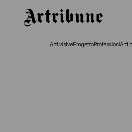
Artribune
Arti visive
Progetto
Professioni
Arti 