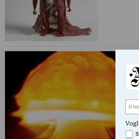
Nom
(Requ
First
Vogl
S