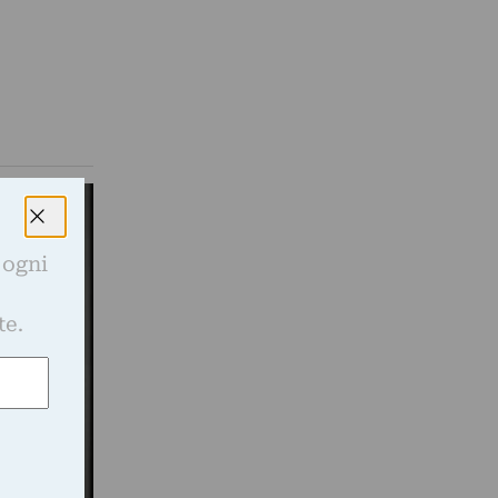
 ogni
e
te.