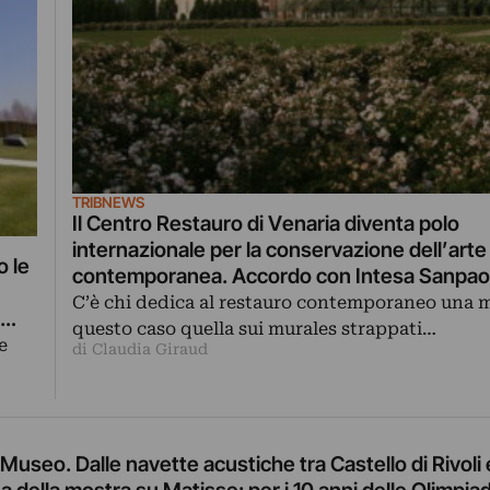
TRIBNEWS
Il Centro Restauro di Venaria diventa polo
internazionale per la conservazione dell’arte
o le
contemporanea. Accordo con Intesa Sanpao
Università di Torino
C’è chi dedica al restauro contemporaneo una m
questo caso quella sui murales strappati…
e
di Claudia Giraud
 Museo. Dalle navette acustiche tra Castello di Rivoli