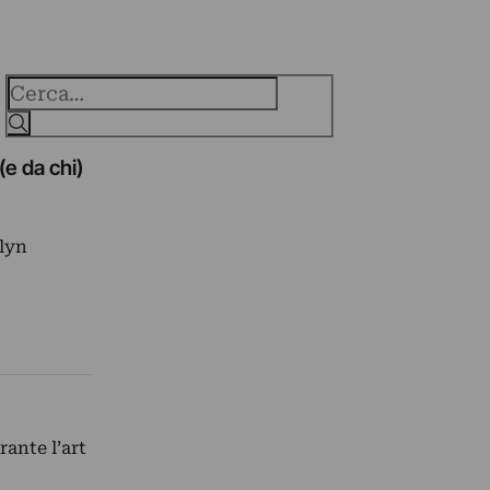
Cerca
e da chi)
olyn
ante l’art