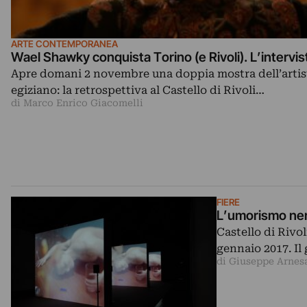
ARTE CONTEMPORANEA
Wael Shawky conquista Torino (e Rivoli). L’intervis
Apre domani 2 novembre una doppia mostra dell’artis
egiziano: la retrospettiva al Castello di Rivoli…
di Marco Enrico Giacomelli
FIERE
L’umorismo nero
Castello di Rivo
gennaio 2017. Il
di Giuseppe Arnes