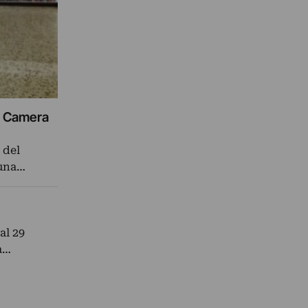
da Camera
 del
 una…
al 29
ia…