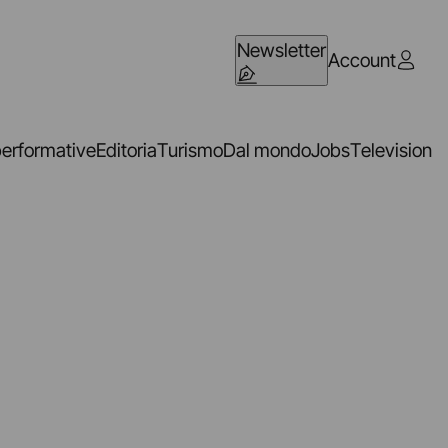
Newsletter
Account
performative
Editoria
Turismo
Dal mondo
Jobs
Television