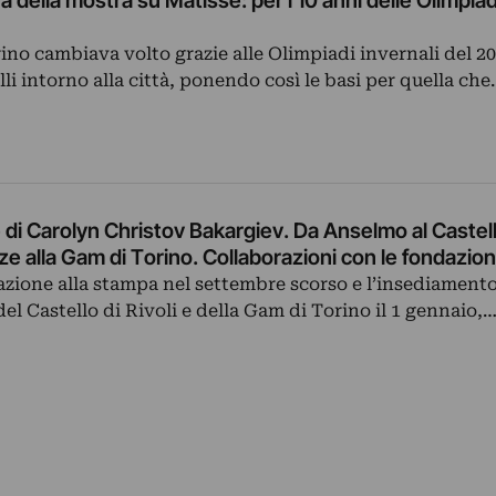
na della mostra su Matisse: per i 10 anni delle Olimpia
rino cambiava volto grazie alle Olimpiadi invernali del 20
lli intorno alla città, ponendo così le basi per quella ch
 di Carolyn Christov Bakargiev. Da Anselmo al Castello
ze alla Gam di Torino. Collaborazioni con le fondazion
azione alla stampa nel settembre scorso e l’insediament
el Castello di Rivoli e della Gam di Torino il 1 gennaio,