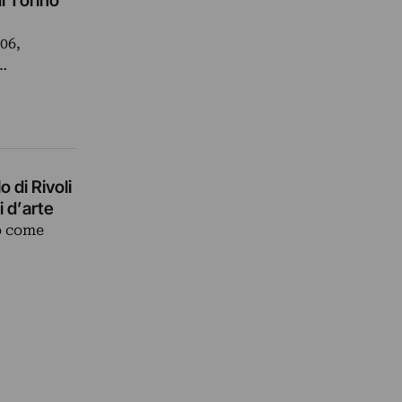
di Torino
06,
e…
 di Rivoli
i d’arte
o come
…