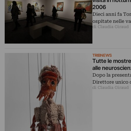
visita in nottur
2006
Dieci anni fa To
ospitate nelle va
di Claudia Giraud
TRIBNEWS
Tutte le mostre
alle neuroscien
Dopo la present
Direttore unico d
di Claudia Giraud