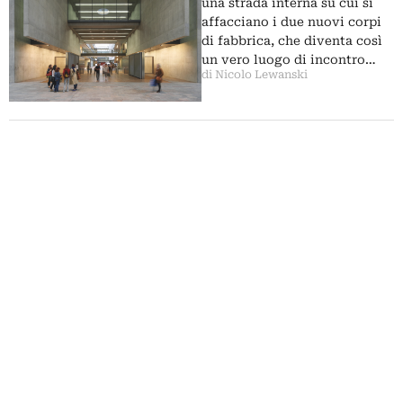
british
una strada interna su cui si
affacciano i due nuovi corpi
di fabbrica, che diventa così
un vero luogo di incontro…
di Nicolo Lewanski