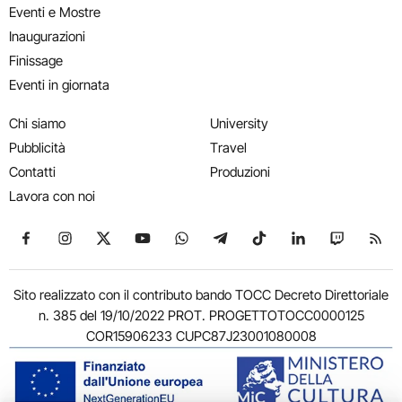
Eventi e Mostre
Inaugurazioni
Finissage
Eventi in giornata
Chi siamo
University
Pubblicità
Travel
Contatti
Produzioni
Lavora con noi
Seguici su Facebook
Seguici su Instagram
Seguici su X
Seguici su YouTube
Seguici su WhatsApp
Seguici su Telegram
Seguici su TikTok
Seguici su Link
Seguici su
Segui
Sito realizzato con il contributo bando TOCC Decreto Direttoriale
n. 385 del 19/10/2022 PROT. PROGETTOTOCC0000125
COR15906233 CUPC87J23001080008