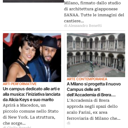
Milano, firmato dallo studio
di architettura giapponese
SANAA. Tutte le immagini del
cantiere…
di Alessandro Benetti
ARTE CONTEMPORANEA
A Milano si progetta il nuovo
ARTI PERFORMATIVE
Un campus dedicato alle arti e
Campus delle arti
alla musica: l’iniziativa lanciata
dell’Accademia di Brera.
da Alicia Keys e suo marito
Nell’ex scalo Farini
L’Accademia di Brera
Aprirà a Macedon, un
approda negli spazi dello
piccolo comune nello Stato
scalo Farini, ex area
di New York. La struttura,
ferroviaria di Milano che…
che sorge…
di