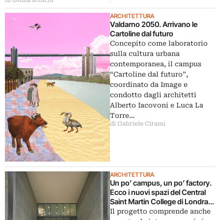
di Giulia Ronchi
ARCHITETTURA
Valdarno 2050. Arrivano le
Cartoline dal futuro
Concepito come laboratorio
sulla cultura urbana
contemporanea, il campus
“Cartoline dal futuro”,
coordinato da Image e
condotto dagli architetti
Alberto Iacovoni e Luca La
Torre…
di Gabriele Cirami
ARCHITETTURA
Un po’ campus, un po’ factory.
Ecco i nuovi spazi del Central
Saint Martin College di Londra,
sinonimo di creatività in salsa
Il progetto comprende anche