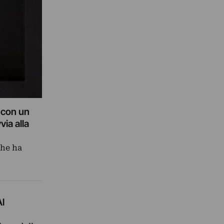
o con un
ia alla
che ha
Al