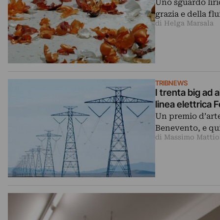
Uno sguardo liri
grazia e della fl
di Helga Marsala
TRIBNEWS
I trenta big ad 
linea elettrica 
Un premio d’arte
Benevento, e qui
di Massimo Mattio