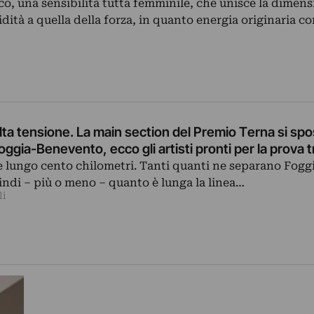
co, una sensibilità tutta femminile, che unisce la dimens
uidità a quella della forza, in quanto energia originaria 
alta tensione. La main section del Premio Terna si spo
Foggia-Benevento, ecco gli artisti pronti per la prova t
 lungo cento chilometri. Tanti quanti ne separano Fogg
ndi – più o meno – quanto è lunga la linea…
li