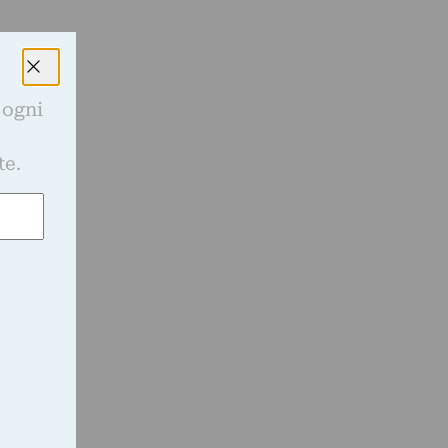
 ogni
e
te.