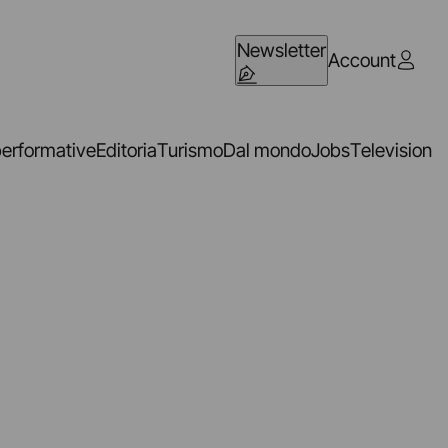
Newsletter
Account
performative
Editoria
Turismo
Dal mondo
Jobs
Television