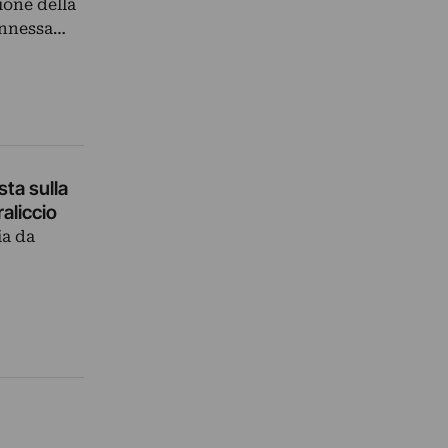
ione della
connessa…
sta sulla
raliccio
ia da