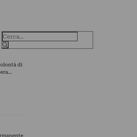
Cerca
volontà di
pera…
permanente