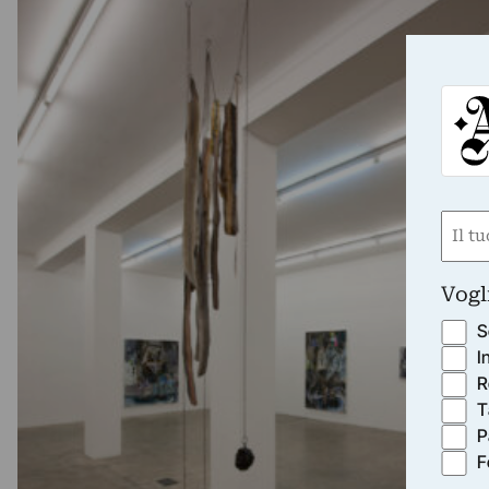
Nom
(Obbli
Nome
Vogl
S
I
R
T
P
F