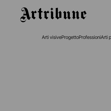
Artribune
Arti visive
Progetto
Professioni
Arti 