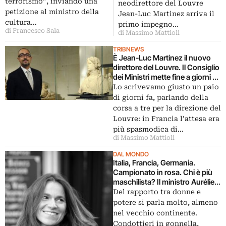
permanente, ecco le immagini
terrorismo”, inviando una
neodirettore del Louvre
invitano alla lotta armata
petizione al ministro della
Jean-Luc Martinez arriva il
cultura…
primo impegno…
di Francesco Sala
di Massimo Mattioli
TRIBNEWS
È Jean-Luc Martinez il nuovo
direttore del Louvre. Il Consiglio
dei Ministri mette fine a giorni di
tensioni fra i tre candidati,
Lo scrivevamo giusto un paio
optando per l’”uomo di
di giorni fa, parlando della
Loyrette”
corsa a tre per la direzione del
Louvre: in Francia l’attesa era
più spasmodica di…
di Massimo Mattioli
DAL MONDO
Italia, Francia, Germania.
Campionato in rosa. Chi è più
maschilista? Il ministro Aurélie
Filippetti al Louvre ci vorrebbe
Del rapporto tra donne e
una donna. Mentre i musei
potere si parla molto, almeno
italiani, a sorpresa…
nel vecchio continente.
Condottieri in gonnella,