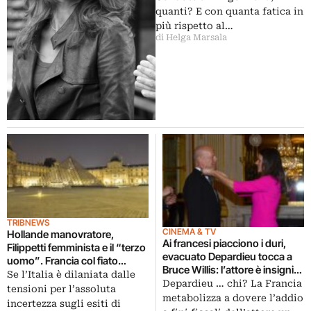
quanti? E con quanta fatica in
più rispetto al…
di Helga Marsala
TRIBNEWS
CINEMA & TV
Hollande manovratore,
Ai francesi piacciono i duri,
Filippetti femminista e il “terzo
evacuato Depardieu tocca a
uomo”. Francia col fiato
Bruce Willis: l’attore è insignito
sospeso per la scelta del
Se l’Italia è dilaniata dalle
della medaglia di
Depardieu … chi? La Francia
futuro direttore del Louvre: la
tensioni per l’assoluta
Commendatore dell’Ordine
metabolizza a dovere l’addio
soluzione il 9 aprile
incertezza sugli esiti di
delle Arti. Grande festa chez