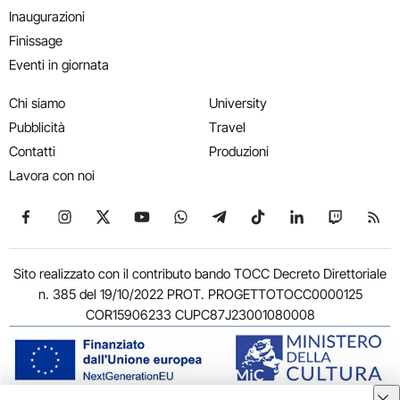
Inaugurazioni
Finissage
Eventi in giornata
Chi siamo
University
Pubblicità
Travel
Contatti
Produzioni
Lavora con noi
Seguici su Facebook
Seguici su Instagram
Seguici su X
Seguici su YouTube
Seguici su WhatsApp
Seguici su Telegram
Seguici su TikTok
Seguici su Link
Seguici su
Segui
Sito realizzato con il contributo bando TOCC Decreto Direttoriale
n. 385 del 19/10/2022 PROT. PROGETTOTOCC0000125
COR15906233 CUPC87J23001080008