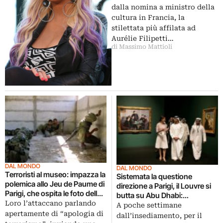
dalla nomina a ministro della
cultura in Francia, la
stilettata più affilata ad
Aurélie Filipetti…
di Massimo Mattioli
DAL MONDO
DAL MONDO
Terroristi al museo: impazza la
Sistemata la questione
polemica allo Jeu de Paume di
direzione a Parigi, il Louvre si
Parigi, che ospita le foto della
butta su Abu Dhabi:
palestinese Ahlam Shibli. Per
Loro l’attaccano parlando
inaugurata la mostra del primo
A poche settimane
le associazioni ebraiche i suoi
apertamente di “apologia di
stralcio di collezione
dall’insediamento, per il
report dai territori occupati