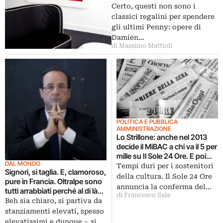
Certo, questi non sono i
classici regalini per spendere
gli ultimi Penny: opere di
Damien…
di Massimo Mattioli
POLITICA E PUBBLICA
AMMINISTRAZIONE
Lo Strillone: anche nel 2013
decide il MiBAC a chi va il 5 per
mille su Il Sole 24 Ore. E poi
DAL MONDO
Aurélie Filippetti e i privati, The
Tempi duri per i sostenitori
Signori, si taglia. E, clamoroso,
Tanks alla Tate, Aldo Rossi alla
della cultura. Il Sole 24 Ore
pure in Francia. Oltralpe sono
Fondazione Vedova…
annuncia la conferma del…
tutti arrabbiati perché al di là
di Francesco Sala
delle promesse il budget
Beh sia chiaro, si partiva da
culturale del governo Hollande
stanziamenti elevati, spesso
sta facendo vedere il suo vero
elevatissimi e dunque – si