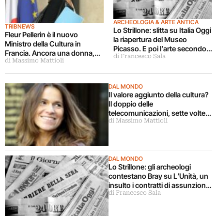
ARCHEOLOGIA & ARTE ANTICA
TRIBNEWS
Lo Strillone: slitta su Italia Oggi
Fleur Pellerin è il nuovo
la riapertura del Museo
Ministro della Cultura in
Picasso. E poi l’arte secondo
Francia. Ancora una donna,
di Francesco Sala
Bergoglio, antichità a Palermo,
di Massimo Mattioli
ancora una “straniera”.
coccodrillo per Lassnig…
L’erede di Aurélie Filippetti è
infatti nata nel 1973 in Corea
DAL MONDO
Il valore aggiunto della cultura?
Il doppio delle
telecomunicazioni, sette volte
di Massimo Mattioli
quello dell’industria
automobilistica. Se ne accorge
la Francia, che prepara strategie
comuni cultura-economia
DAL MONDO
Lo Strillone: gli archeologi
contestano Bray su L’Unità, un
insulto i contratti di assunzione
di Francesco Sala
proposti dal MIBACT agli under
35. E poi Aurélie Filippetti
boicotta Google, i trent’anni di