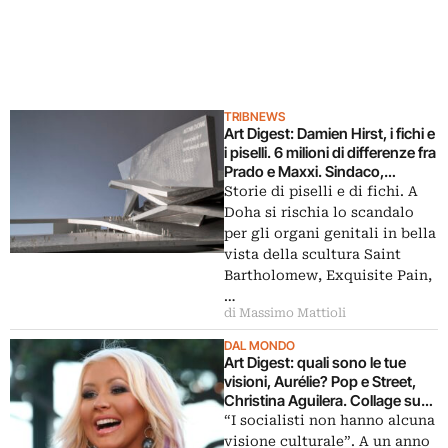
TRIBNEWS
Art Digest: Damien Hirst, i fichi e
i piselli. 6 milioni di differenze fra
Prado e Maxxi. Sindaco,
ministro e premier, tre
Storie di piselli e di fichi. A
scimmiette per Jean Nouvel
Doha si rischia lo scandalo
per gli organi genitali in bella
vista della scultura Saint
Bartholomew, Exquisite Pain,
…
di Massimo Mattioli
DAL MONDO
Art Digest: quali sono le tue
visioni, Aurélie? Pop e Street,
Christina Aguilera. Collage su
Constable per il figlio perduto
“I socialisti non hanno alcuna
visione culturale”. A un anno