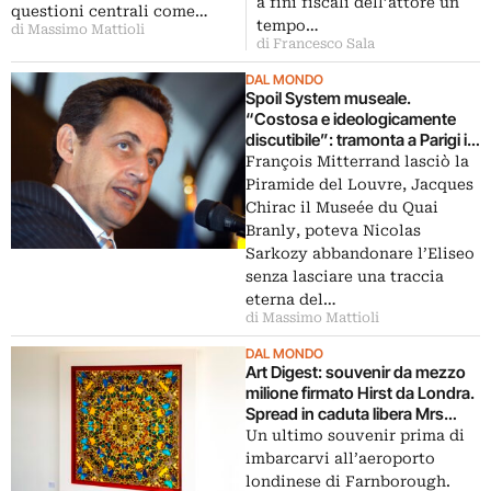
a fini fiscali dell’attore un
questioni centrali come…
Hollande, ma sulla questione
tempo…
di Massimo Mattioli
delle tasse ai super ricchi…
di Francesco Sala
DAL MONDO
Spoil System museale.
“Costosa e ideologicamente
discutibile”: tramonta a Parigi il
progetto della Maison de
François Mitterrand lasciò la
l’Histoire de France, vessillo
Piramide del Louvre, Jacques
della grandeur sarkozyana
Chirac il Museée du Quai
Branly, poteva Nicolas
Sarkozy abbandonare l’Eliseo
senza lasciare una traccia
eterna del…
di Massimo Mattioli
DAL MONDO
Art Digest: souvenir da mezzo
milione firmato Hirst da Londra.
Spread in caduta libera Mrs
Filippetti. SOS ADAA per gli
Un ultimo souvenir prima di
alluvionati di New York
imbarcarvi all’aeroporto
londinese di Farnborough.