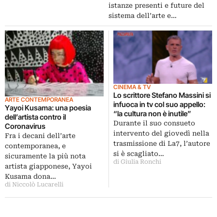
istanze presenti e future del
sistema dell’arte e…
CINEMA & TV
Lo scrittore Stefano Massini si
ARTE CONTEMPORANEA
infuoca in tv col suo appello:
Yayoi Kusama: una poesia
“la cultura non è inutile”
dell’artista contro il
Durante il suo consueto
Coronavirus
intervento del giovedì nella
Fra i decani dell’arte
trasmissione di La7, l’autore
contemporanea, e
si è scagliato…
sicuramente la più nota
di Giulia Ronchi
artista giapponese, Yayoi
Kusama dona…
di Niccolò Lucarelli