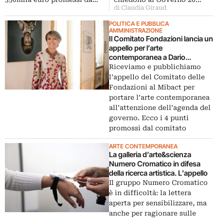
di Claudia Giraud
POLITICA E PUBBLICA
AMMINISTRAZIONE
Il Comitato Fondazioni lancia un
appello per l’arte
contemporanea a Dario
Franceschini
Riceviamo e pubblichiamo
l’appello del Comitato delle
Fondazioni al Mibact per
portare l’arte contemporanea
all’attenzione dell’agenda del
governo. Ecco i 4 punti
promossi dal comitato
ARTE CONTEMPORANEA
La galleria d’arte&scienza
Numero Cromatico in difesa
della ricerca artistica. L’appello
Il gruppo Numero Cromatico
è in difficoltà: la lettera
aperta per sensibilizzare, ma
anche per ragionare sulle