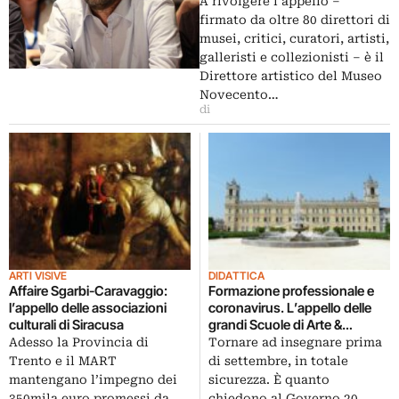
A rivolgere l’appello –
firmato da oltre 80 direttori di
musei, critici, curatori, artisti,
galleristi e collezionisti – è il
Direttore artistico del Museo
Novecento…
di
ARTI VISIVE
DIDATTICA
Affaire Sgarbi-Caravaggio:
Formazione professionale e
l’appello delle associazioni
coronavirus. L’appello delle
culturali di Siracusa
grandi Scuole di Arte &
Mestiere italiane
Adesso la Provincia di
Tornare ad insegnare prima
Trento e il MART
di settembre, in totale
mantengano l’impegno dei
sicurezza. È quanto
350mila euro promessi da…
chiedono al Governo 20…