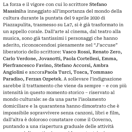
La forza e il vigore con cui lo scrittore
Stefano
Massini
ha inneggiato all’importanza del mondo della
cultura durante la puntata del 9 aprile 2020 di
Piazzapulita, trasmesso su La7, si è già trasformato in
un appello corale. Dall’arte al cinema, dal teatro alla
musica, sono già tantissimi i personaggi che hanno
aderito, riconoscendosi pienamente nel “J’accuse”
liberatorio dello scrittore
: Vasco Rossi, Renato Zero,
Carlo Verdone, Jovanotti, Paola Cortellesi, Emma,
Pierfrancesco Favino, Stefano Accorsi, Ambra
Angiolini
e ancora
Paola Turci, Tosca, Tommaso
Paradiso, Ferzan Ozpetek
. A sollevare l’indignazione
sarebbe il trattamento che viene da sempre – e con più
intensità in questo momento storico – riservato al
mondo culturale: se da una parte l’isolamento
domiciliare e la quarantena hanno dimostrato che è
impossibile sopravvivere senza canzoni, libri e film,
dall’altra è doloroso constatare come il Governo,
puntando a una riapertura graduale delle attività