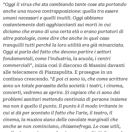
“
Oggi il virus che sta cambiando tante cose sta portando
anche una nuova contrapposizione: quella tra essere
umani necessari e quelli inutili. Oggi abbiamo
costantemente dati agghiaccianti sui morti in cui
diciamo che erano di una certa età o erano portatori di
altre patologie, come dire che anche in quel caso
tranquilli tutti perché la loro utilità era già minacciata.
Oggi si parla del fatto che devono partire i settori
fondamentali, come l’industria, la scuola, i centri
commerciali
”, inizia così il discorso di Massini davanti
alle telecamere di Piazzapulita. E prosegue in un
continuo crescendo. “
E poi ci sono io, che come scrittore
sono un totale parassita della società: i teatri, i cinema,
concerti, vedremo se aprire. Si capisce che ci sono dei
problemi sanitari mettendo centinaia di persone insieme
ma non è quello il punto. Il punto è il modo irritante in
cui si dà per scontato il fatto che l’arte, il teatro, il
cinema, la musica siano delle cavolate marginali che
anche se non cominciano, chissenefrega. Le cose utili,