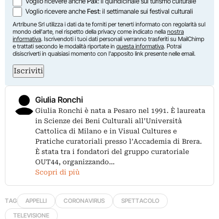
Voglio ricevere anche
Pax
: il quindicinale sul turismo culturale
Voglio ricevere anche
Fest
: il settimanale sui festival culturali
Artribune Srl utilizza i dati da te forniti per tenerti informato con regolarità sul
mondo dell'arte, nel rispetto della privacy come indicato nella
nostra
informativa
. Iscrivendoti i tuoi dati personali verranno trasferiti su MailChimp
e trattati secondo le modalità riportate in
questa informativa
. Potrai
disiscriverti in qualsiasi momento con l'apposito link presente nelle email.
Iscriviti
Giulia Ronchi
Giulia Ronchi è nata a Pesaro nel 1991. È laureata
in Scienze dei Beni Culturali all’Università
Cattolica di Milano e in Visual Cultures e
Pratiche curatoriali presso l’Accademia di Brera.
È stata tra i fondatori del gruppo curatoriale
OUT44, organizzando…
Scopri di più
TAG
APPELLI
CORONAVIRUS
SPETTACOLO
TELEVISIONE