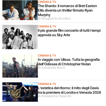
CINEMA & TV
The Shards: il romanzo di Bret Easton
Ellis diventa un thriller firmato Ryan
Murphy
di Margherita Bordino
CINEMA & TV
Il più grande film concerto di tutti i tempi
approda su Sky Arte
CINEMA & TV
In viaggio con Ulisse. Tutta la geografia
dell’Odissea di Christopher Nolan
di Annabella Bucci
CINEMA & TV
L’estetica del ritorno: il mito degli Oasis
tra la premiere di Londra e Venezia 2026
di Alessandra Paparelli