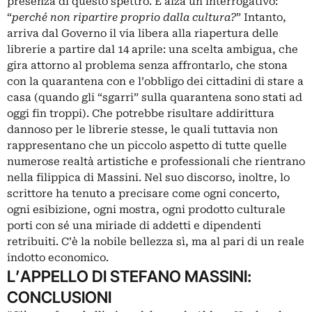
presenza di questo spettro. E alza un interrogativo:
“
perché non ripartire proprio dalla cultura?
” Intanto,
arriva dal Governo il via libera alla riapertura delle
librerie a partire dal 14 aprile: una scelta ambigua, che
gira attorno al problema senza affrontarlo, che stona
con la quarantena con e l’obbligo dei cittadini di stare a
casa (quando gli “sgarri” sulla quarantena sono stati ad
oggi fin troppi). Che potrebbe risultare addirittura
dannoso per le librerie stesse, le quali tuttavia non
rappresentano che un piccolo aspetto di tutte quelle
numerose realtà artistiche e professionali che rientrano
nella filippica di Massini. Nel suo discorso, inoltre, lo
scrittore ha tenuto a precisare come ogni concerto,
ogni esibizione, ogni mostra, ogni prodotto culturale
porti con sé una miriade di addetti e dipendenti
retribuiti. C’è la nobile bellezza sì, ma al pari di un reale
indotto economico.
L’APPELLO DI STEFANO MASSINI:
CONCLUSIONI