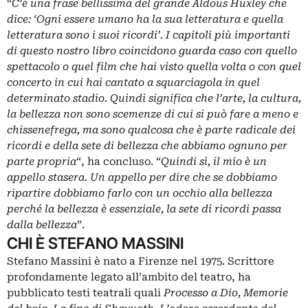
“
C’è una frase bellissima del grande Aldous Huxley che
dice: ‘Ogni essere umano ha la sua letteratura e quella
letteratura sono i suoi ricordi’. I capitoli più importanti
di questo nostro libro coincidono guarda caso con quello
spettacolo o quel film che hai visto quella volta o con quel
concerto in cui hai cantato a squarciagola in quel
determinato stadio. Quindi significa che l’arte, la cultura,
la bellezza non sono scemenze di cui si può fare a meno e
chissenefrega, ma sono qualcosa che è parte radicale dei
ricordi e della sete di bellezza che abbiamo ognuno per
parte propria
“, ha concluso. “
Quindi sì, il mio è un
appello stasera. Un appello per dire che se dobbiamo
ripartire dobbiamo farlo con un occhio alla bellezza
perché la bellezza è essenziale, la sete di ricordi passa
dalla bellezza
”.
CHI È STEFANO MASSINI
Stefano Massini è nato a Firenze nel 1975. Scrittore
profondamente legato all’ambito del teatro, ha
pubblicato testi teatrali quali
Processo a Dio, Memorie