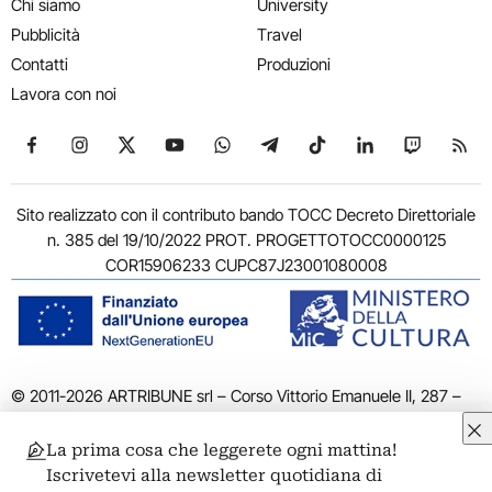
Chi siamo
University
Pubblicità
Travel
Contatti
Produzioni
Lavora con noi
Seguici su Facebook
Seguici su Instagram
Seguici su X
Seguici su YouTube
Seguici su WhatsApp
Seguici su Telegram
Seguici su TikTok
Seguici su Link
Seguici su
Segui
Sito realizzato con il contributo bando TOCC Decreto Direttoriale
n. 385 del 19/10/2022 PROT. PROGETTOTOCC0000125
COR15906233 CUPC87J23001080008
© 2011-2026 ARTRIBUNE srl – Corso Vittorio Emanuele II, 287 –
00186 Roma - P.I. 11381581005
Privacy: Responsabile della protezione dei dati personali
La prima cosa che leggerete ogni mattina!
ARTRIBUNE srl – Corso Vittorio Emanuele II, 287 – 00186 Roma
Iscrivetevi alla newsletter quotidiana di