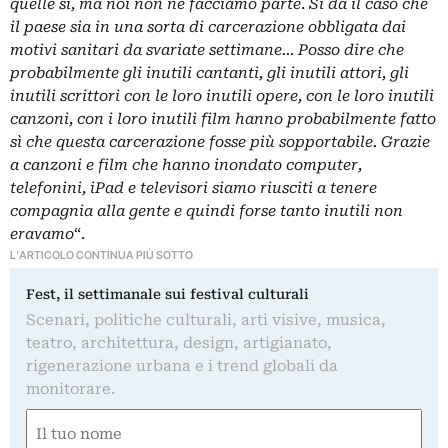
quelle sì, ma noi non ne facciamo parte
.
Si dà il caso che
il paese sia in una sorta di carcerazione obbligata dai
motivi sanitari da svariate settimane… Posso dire che
probabilmente gli inutili cantanti, gli inutili attori, gli
inutili scrittori con le loro inutili opere, con le loro inutili
canzoni, con i loro inutili film hanno probabilmente fatto
sì che questa carcerazione fosse più sopportabile. Grazie
a canzoni e film che hanno inondato computer,
telefonini, iPad e televisori siamo riusciti a tenere
compagnia alla gente e quindi forse tanto inutili non
eravamo
“.
L'ARTICOLO CONTINUA PIÙ SOTTO
Fest, il settimanale sui festival culturali
Scenari, politiche culturali, arti visive, musica,
teatro, architettura, design, artigianato,
rigenerazione urbana e i trend globali da
monitorare.
Nome
(Required)