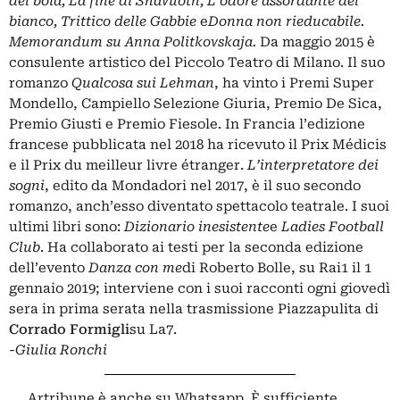
del boia, La fine di Shavuoth, L’odore assordante del
bianco, Trittico delle Gabbie
e
Donna non rieducabile.
Memorandum su Anna Politkovskaja.
Da maggio 2015 è
consulente artistico del Piccolo Teatro di Milano. Il suo
romanzo
Qualcosa sui Lehman
, ha vinto i Premi Super
Mondello, Campiello Selezione Giuria, Premio De Sica,
Premio Giusti e Premio Fiesole. In Francia l’edizione
francese pubblicata nel 2018 ha ricevuto il Prix Médicis
e il Prix du meilleur livre étranger.
L’interpretatore dei
sogni
, edito da Mondadori nel 2017, è il suo secondo
romanzo, anch’esso diventato spettacolo teatrale. I suoi
ultimi libri sono:
Dizionario inesistente
e
Ladies Football
Club
. Ha collaborato ai testi per la seconda edizione
dell’evento
Danza con me
di Roberto Bolle, su Rai1 il 1
gennaio 2019; interviene con i suoi racconti ogni giovedì
sera in prima serata nella trasmissione Piazzapulita di
Corrado Formigli
su La7.
-Giulia Ronchi
Artribune è anche su Whatsapp. È sufficiente