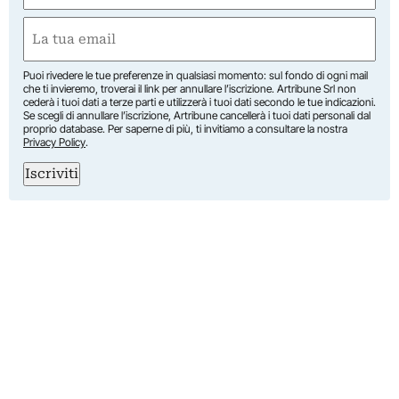
First
Email
(Required)
Puoi rivedere le tue preferenze in qualsiasi momento: sul fondo di ogni mail
che ti invieremo, troverai il link per annullare l’iscrizione. Artribune Srl non
cederà i tuoi dati a terze parti e utilizzerà i tuoi dati secondo le tue indicazioni.
Se scegli di annullare l’iscrizione, Artribune cancellerà i tuoi dati personali dal
proprio database. Per saperne di più, ti invitiamo a consultare la nostra
Privacy Policy
.
Iscriviti