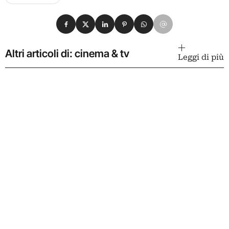
Condividi su Facebook
Condividi su X
Condividi su LinkedIn
Condividi su Pinterest
Condividi su WhatsApp
Condividi su Email
Altri articoli di: cinema & tv
Leggi di più