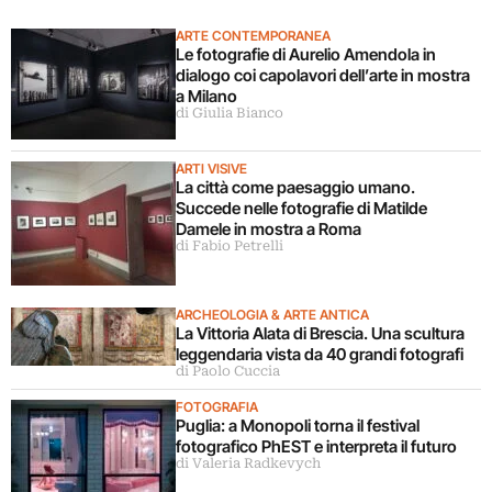
ARTE CONTEMPORANEA
Le fotografie di Aurelio Amendola in
dialogo coi capolavori dell’arte in mostra
a Milano
di Giulia Bianco
ARTI VISIVE
La città come paesaggio umano.
Succede nelle fotografie di Matilde
Damele in mostra a Roma
di Fabio Petrelli
ARCHEOLOGIA & ARTE ANTICA
La Vittoria Alata di Brescia. Una scultura
leggendaria vista da 40 grandi fotografi
di Paolo Cuccia
FOTOGRAFIA
Puglia: a Monopoli torna il festival
fotografico PhEST e interpreta il futuro
di Valeria Radkevych