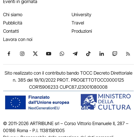
Eventi in giornata
Chi siamo
University
Pubblicità
Travel
Contatti
Produzioni
Lavora con noi
Seguici su Facebook
Seguici su Instagram
Seguici su X
Seguici su YouTube
Seguici su WhatsApp
Seguici su Telegram
Seguici su TikTok
Seguici su Link
Seguici su
Segui
Sito realizzato con il contributo bando TOCC Decreto Direttoriale
n. 385 del 19/10/2022 PROT. PROGETTOTOCC0000125
COR15906233 CUPC87J23001080008
© 2011-2026 ARTRIBUNE srl – Corso Vittorio Emanuele II, 287 –
00186 Roma - P.I. 11381581005