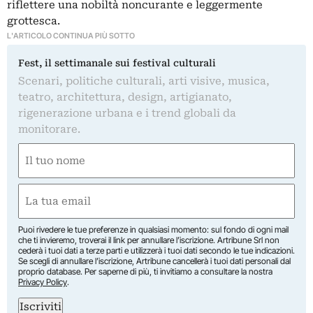
riflettere una nobiltà noncurante e leggermente
grottesca.
L'ARTICOLO CONTINUA PIÙ SOTTO
Fest, il settimanale sui festival culturali
Scenari, politiche culturali, arti visive, musica,
teatro, architettura, design, artigianato,
rigenerazione urbana e i trend globali da
monitorare.
Nome
(Obbligatorio)
Nome
Email
(Obbligatorio)
Puoi rivedere le tue preferenze in qualsiasi momento: sul fondo di ogni mail
che ti invieremo, troverai il link per annullare l’iscrizione. Artribune Srl non
cederà i tuoi dati a terze parti e utilizzerà i tuoi dati secondo le tue indicazioni.
Se scegli di annullare l’iscrizione, Artribune cancellerà i tuoi dati personali dal
proprio database. Per saperne di più, ti invitiamo a consultare la nostra
Privacy Policy
.
Iscriviti