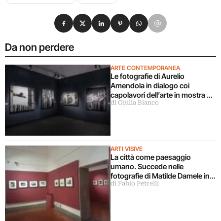
Condividi su Facebook
Condividi su X
Condividi su LinkedIn
Condividi su Pinterest
Condividi su WhatsApp
Condividi su Email
Da non perdere
ARTE CONTEMPORANEA
Le fotografie di Aurelio
Amendola in dialogo coi
capolavori dell’arte in mostra a
di Giulia Bianco
Milano
ARTI VISIVE
La città come paesaggio
umano. Succede nelle
fotografie di Matilde Damele in
di Fabio Petrelli
mostra a Roma