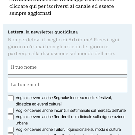
cliccare qui
per iscriversi al canale ed essere
sempre aggiornati
Lettera, la newsletter quotidiana
Non perdetevi il meglio di Artribune! Ricevi ogni
giorno un'e-mail con gli articoli del giorno e
partecipa alla discussione sul mondo dell'arte.
Nome
(Obbligatorio)
Nome
Email
(Obbligatorio)
Opzioni
Voglio ricevere anche
Segnala
: focus su mostre, festival,
didattica ed eventi culturali
Voglio ricevere anche
Incanti
: il settimanale sul mercato dell'arte
Voglio ricevere anche
Render
: il quindicinale sulla rigenerazione
urbana
Voglio ricevere anche
Tailor
: il quindicinale su moda e cultura