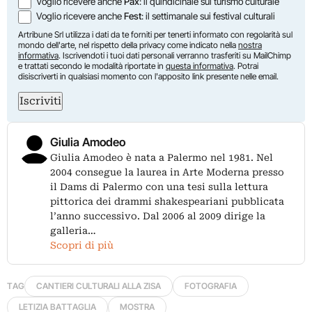
Voglio ricevere anche
Pax
: il quindicinale sul turismo culturale
Voglio ricevere anche
Fest
: il settimanale sui festival culturali
Artribune Srl utilizza i dati da te forniti per tenerti informato con regolarità sul
mondo dell'arte, nel rispetto della privacy come indicato nella
nostra
informativa
. Iscrivendoti i tuoi dati personali verranno trasferiti su MailChimp
e trattati secondo le modalità riportate in
questa informativa
. Potrai
disiscriverti in qualsiasi momento con l'apposito link presente nelle email.
Iscriviti
Giulia Amodeo
Giulia Amodeo è nata a Palermo nel 1981. Nel
2004 consegue la laurea in Arte Moderna presso
il Dams di Palermo con una tesi sulla lettura
pittorica dei drammi shakespeariani pubblicata
l’anno successivo. Dal 2006 al 2009 dirige la
galleria…
Scopri di più
TAG
CANTIERI CULTURALI ALLA ZISA
FOTOGRAFIA
LETIZIA BATTAGLIA
MOSTRA