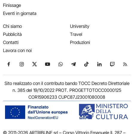
Finissage
Eventi in giornata
Chi siamo
University
Pubblicità
Travel
Contatti
Produzioni
Lavora con noi
Seguici su Facebook
Seguici su Instagram
Seguici su X
Seguici su YouTube
Seguici su WhatsApp
Seguici su Telegram
Seguici su TikTok
Seguici su Link
Seguici su
Segui
Sito realizzato con il contributo bando TOCC Decreto Direttoriale
n. 385 del 19/10/2022 PROT. PROGETTOTOCC0000125
COR15906233 CUPC87J23001080008
© 2011-2026 ARTRIBUNE srl – Corso Vittorio Emanuele II, 287 –