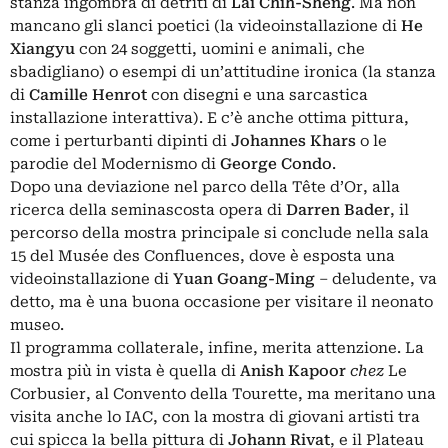
stanza ingombra di detriti di
Lai Chih-Sheng
. Ma non
mancano gli slanci poetici (la videoinstallazione di
He
Xiangyu
con 24 soggetti, uomini e animali, che
sbadigliano) o esempi di un’attitudine ironica (la stanza
di
Camille Henrot
con disegni e una sarcastica
installazione interattiva). E c’è anche ottima pittura,
come i perturbanti dipinti di
Johannes Khars
o le
parodie del Modernismo di
George Condo
.
Dopo una deviazione nel parco della Tête d’Or, alla
ricerca della seminascosta opera di
Darren Bader
, il
percorso della mostra principale si conclude nella sala
15 del Musée des Confluences, dove è esposta una
videoinstallazione di
Yuan Goang-Ming
– deludente, va
detto, ma è una buona occasione per visitare il neonato
museo.
Il programma collaterale, infine, merita attenzione. La
mostra più in vista è quella di
Anish Kapoor
chez
Le
Corbusier, al
Convento della Tourette
, ma meritano una
visita anche lo IAC, con la mostra di giovani artisti tra
cui spicca la bella pittura di
Johann Rivat
, e il Plateau