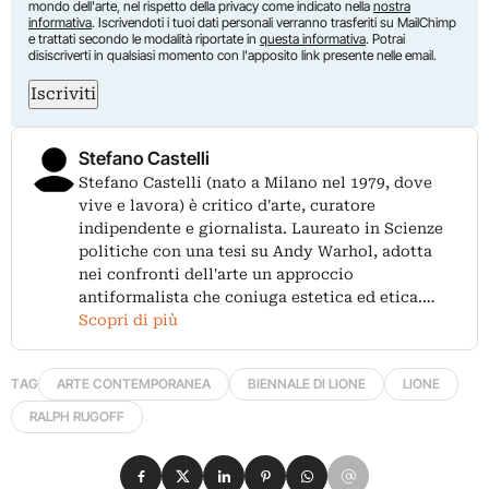
mondo dell'arte, nel rispetto della privacy come indicato nella
nostra
informativa
. Iscrivendoti i tuoi dati personali verranno trasferiti su MailChimp
e trattati secondo le modalità riportate in
questa informativa
. Potrai
disiscriverti in qualsiasi momento con l'apposito link presente nelle email.
Iscriviti
Stefano Castelli
Stefano Castelli (nato a Milano nel 1979, dove
vive e lavora) è critico d'arte, curatore
indipendente e giornalista. Laureato in Scienze
politiche con una tesi su Andy Warhol, adotta
nei confronti dell'arte un approccio
antiformalista che coniuga estetica ed etica.…
Scopri di più
TAG
ARTE CONTEMPORANEA
BIENNALE DI LIONE
LIONE
RALPH RUGOFF
Condividi su Facebook
Condividi su X
Condividi su LinkedIn
Condividi su Pinterest
Condividi su WhatsApp
Condividi su Email