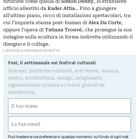
futuriste come quella di
Simon Denny
, lo straniante
ufficio allestito da
Kader Attia
… Fino a giungere
all’ultimo piano, ricco di installazioni spettacolari, tra
cui l’inquieta stanza post-human di
Alex Da Corte
,
oppure l’opera di
Tatiana Trouvé
, che prosegue la sua
indagine sulla scultura in forma indiretta utilizzando il
disegno e il collage.
L'ARTICOLO CONTINUA PIÙ SOTTO
Fest, il settimanale sui festival culturali
Scenari, politiche culturali, arti visive, musica,
teatro, architettura, design, artigianato,
rigenerazione urbana e i trend globali da
monitorare.
Nome
(Obbligatorio)
Nome
Email
(Obbligatorio)
Puoi rivedere le tue preferenze in qualsiasi momento: sul fondo di ogni mail