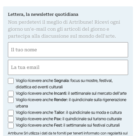
Lettera, la newsletter quotidiana
Non perdetevi il meglio di Artribune! Ricevi ogni
giorno un'e-mail con gli articoli del giorno e
partecipa alla discussione sul mondo dell'arte.
Nome
(Obbligatorio)
Nome
Email
(Obbligatorio)
Opzioni
Voglio ricevere anche
Segnala
: focus su mostre, festival,
didattica ed eventi culturali
Voglio ricevere anche
Incanti
: il settimanale sul mercato dell'arte
Voglio ricevere anche
Render
: il quindicinale sulla rigenerazione
urbana
Voglio ricevere anche
Tailor
: il quindicinale su moda e cultura
Voglio ricevere anche
Pax
: il quindicinale sul turismo culturale
Voglio ricevere anche
Fest
: il settimanale sui festival culturali
Artribune Srl utilizza i dati da te forniti per tenerti informato con regolarità sul