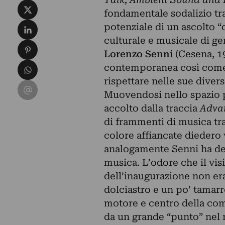
Condividi su X
fondamentale sodalizio tra
Condividi su LinkedIn
potenziale di un ascolto 
culturale e musicale di ge
Condividi su Pinterest
Lorenzo Senni
(Cesena, 19
Condividi su WhatsApp
contemporanea così come 
rispettare nelle sue diver
Condividi su Email
Muovendosi nello spazio pr
accolto dalla traccia
Advan
di frammenti di musica tra
colore affiancate diedero 
analogamente Senni ha de
musica. L’odore che il vis
dell’inaugurazione non era
dolciastro e un po’ tamarr
motore e centro della co
da un grande “punto” nel m