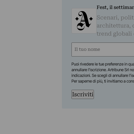
Fest, il settima
Scenari, polit
architettura, 
trend globali
Nome
(Required)
First
Puoi rivedere le tue preferenze in qua
annullare l’iscrizione. Artribune Srl no
indicazioni. Se scegli di annullare l’i
Per saperne di più, ti invitiamo a con
Iscriviti