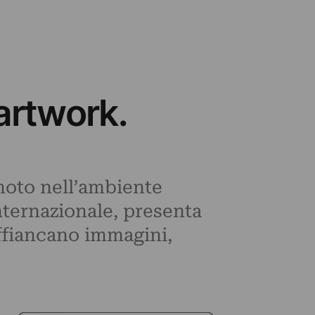
artwork.
 noto nell’ambiente
nternazionale, presenta
affiancano immagini,