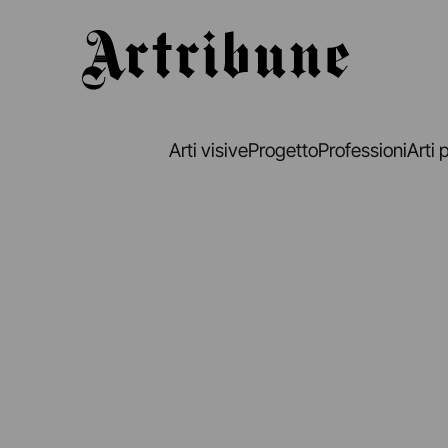
Artribune
Arti visive
Progetto
Professioni
Arti 