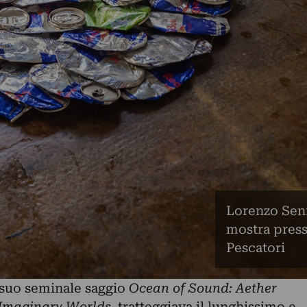
Lorenzo Senn
mostra press
Pescatori
 suo seminale saggio
Ocean of Sound: Aether
 Imaginary Worlds
, tratteggiava il lunghissimo e