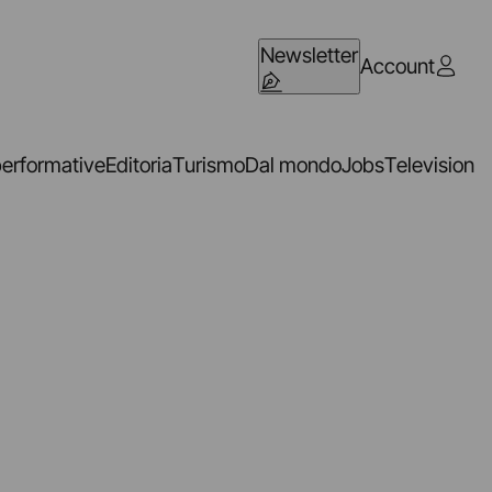
Newsletter
Account
performative
Editoria
Turismo
Dal mondo
Jobs
Television