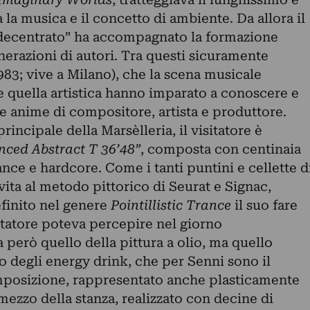
 la musica e il concetto di ambiente. Da allora il
“decentrato” ha accompagnato la formazione
nerazioni di autori. Tra questi sicuramente
83; vive a Milano), che la scena musicale
quella artistica hanno imparato a conoscere e
se anime di compositore, artista e produttore.
incipale della Marsèlleria, il visitatore è
ced Abstract T 36’48”
, composta con centinaia
nce e hardcore. Come i tanti puntini e cellette d
vita al metodo pittorico di Seurat e Signac,
finito nel genere
Pointillistic Trance
il suo fare
itatore poteva percepire nel giorno
 però quello della pittura a olio, ma quello
o degli energy drink, che per Senni sono il
mposizione, rappresentato anche plasticamente
ezzo della stanza, realizzato con decine di