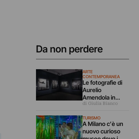
Da non perdere
ARTE
CONTEMPORANEA
Le fotografie di
Aurelio
Amendola in
di Giulia Bianco
dialogo coi
capolavori
TURISMO
dell’arte in
A Milano c’è un
mostra a Milano
nuovo curioso
museo dove i