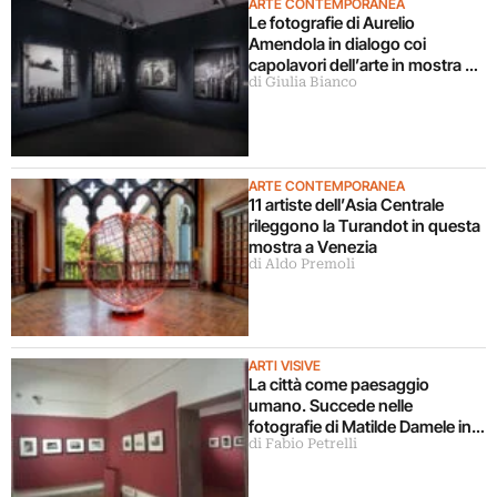
ARTE CONTEMPORANEA
Le fotografie di Aurelio
Amendola in dialogo coi
capolavori dell’arte in mostra a
di Giulia Bianco
Milano
ARTE CONTEMPORANEA
11 artiste dell’Asia Centrale
rileggono la Turandot in questa
mostra a Venezia
di Aldo Premoli
ARTI VISIVE
La città come paesaggio
umano. Succede nelle
fotografie di Matilde Damele in
di Fabio Petrelli
mostra a Roma