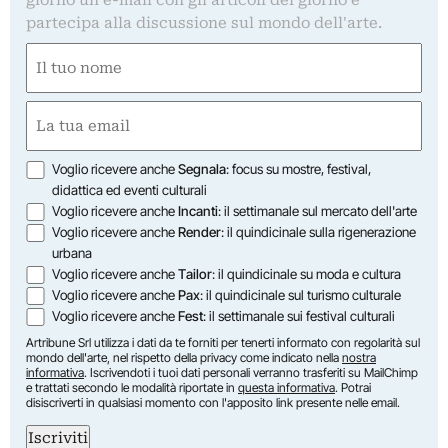
partecipa alla discussione sul mondo dell'arte.
Nome
(Required)
First
Email
(Required)
Opzioni
Voglio ricevere anche
Segnala
: focus su mostre, festival,
didattica ed eventi culturali
Voglio ricevere anche
Incanti
: il settimanale sul mercato dell'arte
Voglio ricevere anche
Render
: il quindicinale sulla rigenerazione
urbana
Voglio ricevere anche
Tailor
: il quindicinale su moda e cultura
Voglio ricevere anche
Pax
: il quindicinale sul turismo culturale
Voglio ricevere anche
Fest
: il settimanale sui festival culturali
Artribune Srl utilizza i dati da te forniti per tenerti informato con regolarità sul
mondo dell'arte, nel rispetto della privacy come indicato nella
nostra
informativa
. Iscrivendoti i tuoi dati personali verranno trasferiti su MailChimp
e trattati secondo le modalità riportate in
questa informativa
. Potrai
disiscriverti in qualsiasi momento con l'apposito link presente nelle email.
Iscriviti