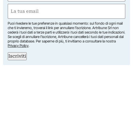
First
Email
(Required)
Puoi rivedere le tue preferenze in qualsiasi momento: sul fondo di ogni mail
che ti invieremo, troverai il link per annullare l’iscrizione. Artribune Srl non
cederà i tuoi dati a terze parti e utilizzerà i tuoi dati secondo le tue indicazioni.
Se scegli di annullare l’iscrizione, Artribune cancellerà i tuoi dati personali dal
proprio database. Per saperne di più, ti invitiamo a consultare la nostra
Privacy Policy
.
Iscriviti