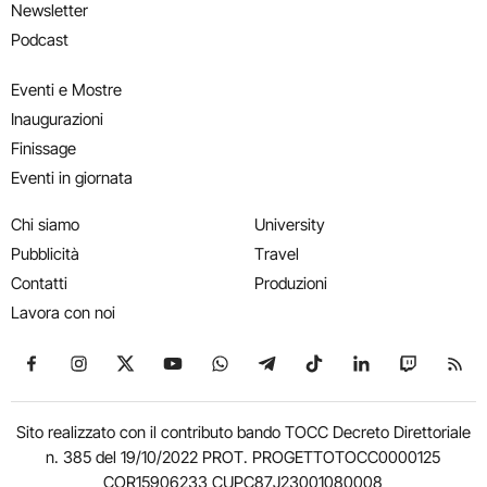
Newsletter
Podcast
Eventi e Mostre
Inaugurazioni
Finissage
Eventi in giornata
Chi siamo
University
Pubblicità
Travel
Contatti
Produzioni
Lavora con noi
Seguici su Facebook
Seguici su Instagram
Seguici su X
Seguici su YouTube
Seguici su WhatsApp
Seguici su Telegram
Seguici su TikTok
Seguici su Link
Seguici su
Segui
Sito realizzato con il contributo bando TOCC Decreto Direttoriale
n. 385 del 19/10/2022 PROT. PROGETTOTOCC0000125
COR15906233 CUPC87J23001080008