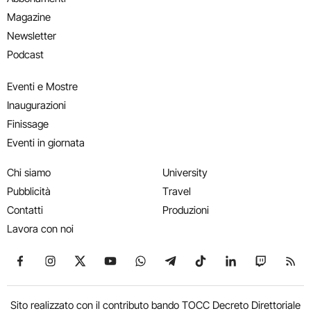
Magazine
Newsletter
Podcast
Eventi e Mostre
Inaugurazioni
Finissage
Eventi in giornata
Chi siamo
University
Pubblicità
Travel
Contatti
Produzioni
Lavora con noi
Seguici su Facebook
Seguici su Instagram
Seguici su X
Seguici su YouTube
Seguici su WhatsApp
Seguici su Telegram
Seguici su TikTok
Seguici su Link
Seguici su
Segui
Sito realizzato con il contributo bando TOCC Decreto Direttoriale