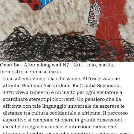
Omar Ba - After a long wait N7 - 2011 - olio, matita,
inchiostro a china su carta
Una sollecitazione alla riflessione. All’osservazione
attenta.
Wait and See
di
Omar Ba
(Touba Beycouck,
1977; vive a Ginevra) è un invito per ogni visitatore a
scardinare stereotipi ricorrenti. Un pensiero che Ba
affronta con tale linguaggio universale da azzerare le
distanze tra cultura occidentale e africana. Il percorso
espositivo si compone di opere in grandi dimensioni
cariche di segni e visionarie intuizioni: danze che
sfidano le tenebre, occhi che penetrano i pensieri, gesti