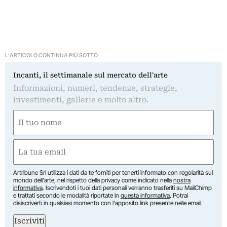
L'ARTICOLO CONTINUA PIÙ SOTTO
Incanti, il settimanale sul mercato dell'arte
Informazioni, numeri, tendenze, strategie,
investimenti, gallerie e molto altro.
Nome
(Obbligatorio)
Nome
Email
(Obbligatorio)
Artribune Srl utilizza i dati da te forniti per tenerti informato con regolarità sul
mondo dell'arte, nel rispetto della privacy come indicato nella
nostra
informativa
. Iscrivendoti i tuoi dati personali verranno trasferiti su MailChimp
e trattati secondo le modalità riportate in
questa informativa
. Potrai
disiscriverti in qualsiasi momento con l'apposito link presente nelle email.
Iscriviti