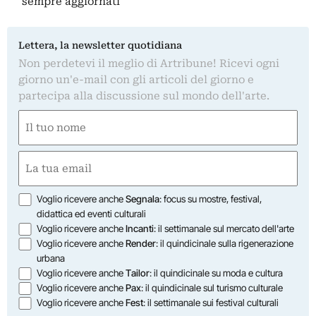
sempre aggiornati
Lettera, la newsletter quotidiana
Non perdetevi il meglio di Artribune! Ricevi ogni
giorno un'e-mail con gli articoli del giorno e
partecipa alla discussione sul mondo dell'arte.
Nome
(Obbligatorio)
Nome
Email
(Obbligatorio)
Opzioni
Voglio ricevere anche
Segnala
: focus su mostre, festival,
didattica ed eventi culturali
Voglio ricevere anche
Incanti
: il settimanale sul mercato dell'arte
Voglio ricevere anche
Render
: il quindicinale sulla rigenerazione
urbana
Voglio ricevere anche
Tailor
: il quindicinale su moda e cultura
Voglio ricevere anche
Pax
: il quindicinale sul turismo culturale
Voglio ricevere anche
Fest
: il settimanale sui festival culturali