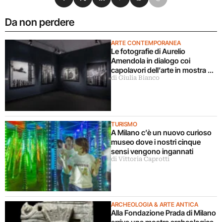
Da non perdere
ARTE CONTEMPORANEA
Le fotografie di Aurelio
Amendola in dialogo coi
capolavori dell’arte in mostra a
di Giulia Bianco
Milano
TURISMO
A Milano c’è un nuovo curioso
museo dove i nostri cinque
sensi vengono ingannati
di Vittoria Caprotti
ARCHEOLOGIA & ARTE ANTICA
Alla Fondazione Prada di Milano