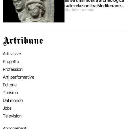
arriva una mostra archeologica
sulle relazioni tra Mediterraneo
di Giulia Giaume
e Asia
Artribune
Arti visive
Progetto
Professioni
Arti performative
Editoria
Turismo
Dal mondo
Jobs
Television
Abbonamenti