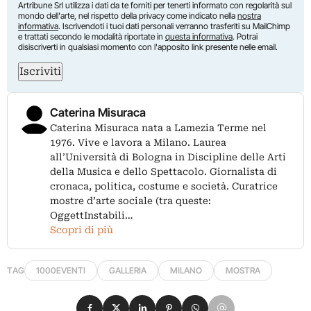
Artribune Srl utilizza i dati da te forniti per tenerti informato con regolarità sul
mondo dell'arte, nel rispetto della privacy come indicato nella
nostra
informativa
. Iscrivendoti i tuoi dati personali verranno trasferiti su MailChimp
e trattati secondo le modalità riportate in
questa informativa
. Potrai
disiscriverti in qualsiasi momento con l'apposito link presente nelle email.
Iscriviti
Caterina Misuraca
Caterina Misuraca nata a Lamezia Terme nel
1976. Vive e lavora a Milano. Laurea
all’Università di Bologna in Discipline delle Arti
della Musica e dello Spettacolo. Giornalista di
cronaca, politica, costume e società. Curatrice
mostre d’arte sociale (tra queste:
OggettInstabili…
Scopri di più
TAG
1000EVENTI
GALLERIA
MILANO
MOSTRA
Condividi su Facebook
Condividi su X
Condividi su LinkedIn
Condividi su Pinterest
Condividi su WhatsApp
Condividi su Email