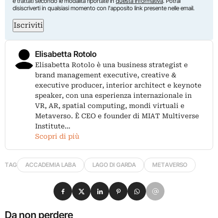
e trattati secondo le modalità riportate in
questa informativa
. Potrai
disiscriverti in qualsiasi momento con l'apposito link presente nelle email.
Iscriviti
Elisabetta Rotolo
Elisabetta Rotolo è una business strategist e
brand management executive, creative &
executive producer, interior architect e keynote
speaker, con una esperienza internazionale in
VR, AR, spatial computing, mondi virtuali e
Metaverso. È CEO e founder di MIAT Multiverse
Institute…
Scopri di più
TAG
ACCADEMIA LABA
LAGO DI GARDA
METAVERSO
Condividi su Facebook
Condividi su X
Condividi su LinkedIn
Condividi su Pinterest
Condividi su WhatsApp
Condividi su Email
Da non perdere