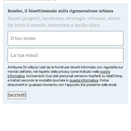
Render, il bisettimanale sulla rigenerazione urbana
Nuovi progetti, tendenze, strategie virtuose, storie
da tutto il mondo, interviste e molto altro.
Nome
(Obbligatorio)
Nome
Email
(Obbligatorio)
Artribune Srl utilizza i dati da te forniti per tenerti informato con regolarità sul
mondo dell'arte, nel rispetto della privacy come indicato nella
nostra
informativa
. Iscrivendoti i tuoi dati personali verranno trasferiti su MailChimp
e trattati secondo le modalità riportate in
questa informativa
. Potrai
disiscriverti in qualsiasi momento con l'apposito link presente nelle email.
Iscriviti