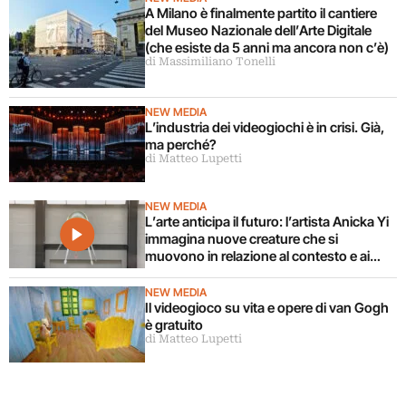
A Milano è finalmente partito il cantiere
del Museo Nazionale dell’Arte Digitale
(che esiste da 5 anni ma ancora non c’è)
di Massimiliano Tonelli
NEW MEDIA
L’industria dei videogiochi è in crisi. Già,
ma perché?
di Matteo Lupetti
NEW MEDIA
L’arte anticipa il futuro: l’artista Anicka Yi
immagina nuove creature che si
muovono in relazione al contesto e ai
corpi circostanti
NEW MEDIA
Il videogioco su vita e opere di van Gogh
è gratuito
di Matteo Lupetti