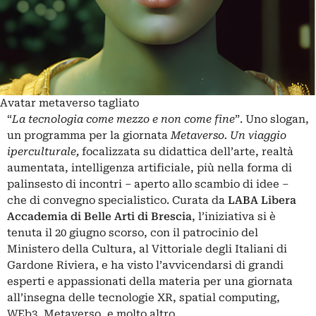
Avatar metaverso tagliato
“
La tecnologia come mezzo e non come fine
”. Uno slogan,
un programma per la giornata
Metaverso. Un viaggio
iperculturale
,
focalizzata su didattica dell’arte,
realtà
aumentata
,
intelligenza artificiale
, più nella forma di
palinsesto di incontri – aperto allo scambio di idee –
che di convegno specialistico.
Curata da
LABA
Libera
Accademia di Belle Arti di Brescia
, l’iniziativa si è
tenuta il 20 giugno scorso, con il patrocinio del
Ministero della Cultura, al Vittoriale degli Italiani di
Gardone Riviera, e ha visto l’avvicendarsi di grandi
esperti e appassionati della
materia
per una giornata
all’insegna delle tecnologie XR, spatial computing,
WEb3, Metaverso, e molto altro.