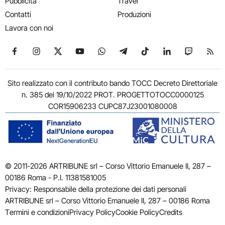
Pubblicità
Travel
Contatti
Produzioni
Lavora con noi
Seguici su Facebook
Seguici su Instagram
Seguici su X
Seguici su YouTube
Seguici su WhatsApp
Seguici su Telegram
Seguici su TikTok
Seguici su Link
Seguici su
Segui
Sito realizzato con il contributo bando TOCC Decreto Direttoriale
n. 385 del 19/10/2022 PROT. PROGETTOTOCC0000125
COR15906233 CUPC87J23001080008
© 2011-2026 ARTRIBUNE srl – Corso Vittorio Emanuele II, 287 –
00186 Roma - P.I. 11381581005
Privacy: Responsabile della protezione dei dati personali
ARTRIBUNE srl – Corso Vittorio Emanuele II, 287 – 00186 Roma
Termini e condizioni
Privacy Policy
Cookie Policy
Credits