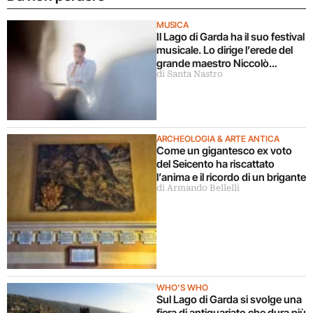
MUSICA
Il Lago di Garda ha il suo festival
musicale. Lo dirige l’erede del
grande maestro Niccolò
di Santa Nastro
Piccinni
ARCHEOLOGIA & ARTE ANTICA
Come un gigantesco ex voto
del Seicento ha riscattato
l’anima e il ricordo di un brigante
di Armando Bellelli
WHO'S WHO
Sul Lago di Garda si svolge una
fiera di antiquariato che dura più