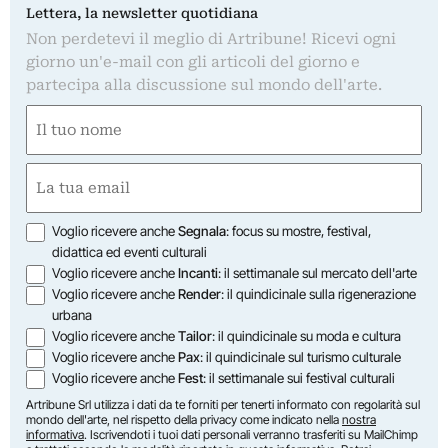
Lettera, la newsletter quotidiana
Non perdetevi il meglio di Artribune! Ricevi ogni
giorno un'e-mail con gli articoli del giorno e
partecipa alla discussione sul mondo dell'arte.
Nome
(Obbligatorio)
Nome
Email
(Obbligatorio)
Opzioni
Voglio ricevere anche
Segnala
: focus su mostre, festival,
didattica ed eventi culturali
Voglio ricevere anche
Incanti
: il settimanale sul mercato dell'arte
Voglio ricevere anche
Render
: il quindicinale sulla rigenerazione
urbana
Voglio ricevere anche
Tailor
: il quindicinale su moda e cultura
Voglio ricevere anche
Pax
: il quindicinale sul turismo culturale
Voglio ricevere anche
Fest
: il settimanale sui festival culturali
Artribune Srl utilizza i dati da te forniti per tenerti informato con regolarità sul
mondo dell'arte, nel rispetto della privacy come indicato nella
nostra
informativa
. Iscrivendoti i tuoi dati personali verranno trasferiti su MailChimp