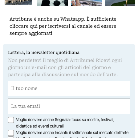
Artribune è anche su Whatsapp. È sufficiente
cliccare qui
per iscriversi al canale ed essere
sempre aggiornati
Lettera, la newsletter quotidiana
Non perdetevi il meglio di Artribune! Ricevi ogni
giorno un'e-mail con gli articoli del giorno e
partecipa alla discussione sul mondo dell'arte.
Nome
(Required)
First
Email
(Required)
Opzioni
Voglio ricevere anche
Segnala
: focus su mostre, festival,
didattica ed eventi culturali
Voglio ricevere anche
Incanti
: il settimanale sul mercato dell'arte