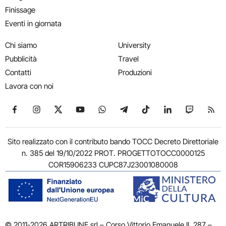
Finissage
Eventi in giornata
Chi siamo
University
Pubblicità
Travel
Contatti
Produzioni
Lavora con noi
Seguici su Facebook
Seguici su Instagram
Seguici su X
Seguici su YouTube
Seguici su WhatsApp
Seguici su Telegram
Seguici su TikTok
Seguici su Link
Seguici su
Segui
Sito realizzato con il contributo bando TOCC Decreto Direttoriale
n. 385 del 19/10/2022 PROT. PROGETTOTOCC0000125
COR15906233 CUPC87J23001080008
© 2011-2026 ARTRIBUNE srl – Corso Vittorio Emanuele II, 287 –