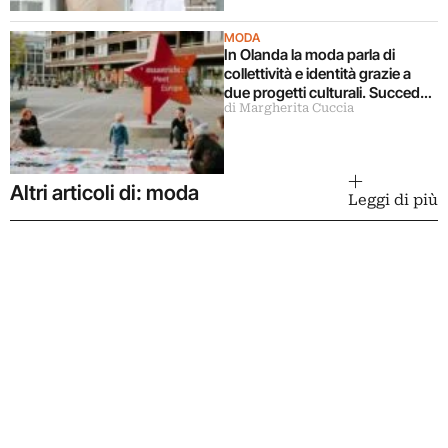
MODA
In Olanda la moda parla di
collettività e identità grazie a
due progetti culturali. Succede
di Margherita Cuccia
a Maastricht
Altri articoli di: moda
Leggi di più