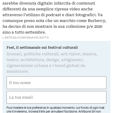
sarebbe divenuta digitale: infarcita di contenuti
differenti da una semplice ripresa video anche
attraverso l’utilizzo di podcast e diari fotografici. Va
comunque preso nota che un marchio come Burberry,
ha deciso di non mostrare la sua collezione p/e 2020
sino a tutto settembre.
L'ARTICOLO CONTINUA PIÙ SOTTO
Fest, il settimanale sui festival culturali
Scenari, politiche culturali, arti visive, musica,
teatro, architettura, design, artigianato,
rigenerazione urbana e i trend globali da
monitorare.
Nome
(Required)
First
Email
(Required)
Puoi rivedere le tue preferenze in qualsiasi momento: sul fondo di ogni mail
che ti invieremo, troverai il link per annullare l’iscrizione. Artribune Srl non