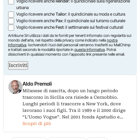
Voglio ricevere anche
Render
: il quindicinale sulla rigenerazione
urbana
Voglio ricevere anche
Tailor
: il quindicinale su moda e cultura
Voglio ricevere anche
Pax
: il quindicinale sul turismo culturale
Voglio ricevere anche
Fest
: il settimanale sui festival culturali
Artribune Srl utilizza i dati da te forniti per tenerti informato con regolarità sul
mondo dell'arte, nel rispetto della privacy come indicato nella
nostra
informativa
. Iscrivendoti i tuoi dati personali verranno trasferiti su MailChimp
e trattati secondo le modalità riportate in
questa informativa
. Potrai
disiscriverti in qualsiasi momento con l'apposito link presente nelle email.
Iscriviti
Aldo Premoli
Milanese di nascita, dopo un lungo periodo
trascorso in Sicilia ora risiede a Cernobbio.
Lunghi periodi li trascorre a New York, dove
lavorano i suoi figli. Tra il 1989 e il 2000 dirige
“L’Uomo Vogue”. Nel 2001 fonda Apstudio e…
Scopri di più