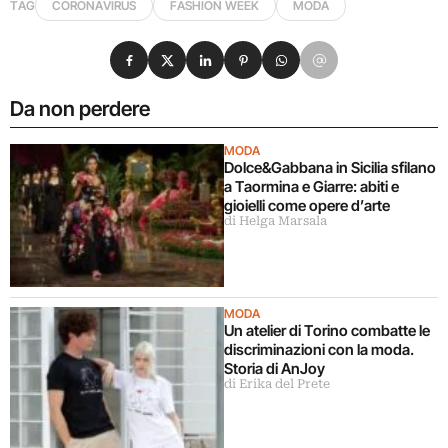
TAG
CORONAVIRUS
FASHION WEEK
MODA
Condividi su Facebook
Condividi su X
Condividi su LinkedIn
Condividi su Pinterest
Condividi su WhatsApp
Condividi su Email
Da non perdere
MODA
Dolce&Gabbana in Sicilia sfilano
a Taormina e Giarre: abiti e
gioielli come opere d’arte
di Helga Marsala
MODA
Un atelier di Torino combatte le
discriminazioni con la moda.
Storia di AnJoy
di Erika del Prete