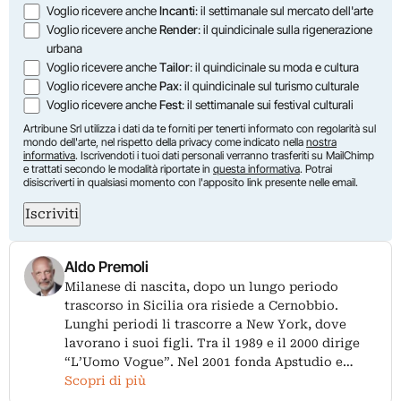
Voglio ricevere anche
Incanti
: il settimanale sul mercato dell'arte
Voglio ricevere anche
Render
: il quindicinale sulla rigenerazione
urbana
Voglio ricevere anche
Tailor
: il quindicinale su moda e cultura
Voglio ricevere anche
Pax
: il quindicinale sul turismo culturale
Voglio ricevere anche
Fest
: il settimanale sui festival culturali
Artribune Srl utilizza i dati da te forniti per tenerti informato con regolarità sul
mondo dell'arte, nel rispetto della privacy come indicato nella
nostra
informativa
. Iscrivendoti i tuoi dati personali verranno trasferiti su MailChimp
e trattati secondo le modalità riportate in
questa informativa
. Potrai
disiscriverti in qualsiasi momento con l'apposito link presente nelle email.
Iscriviti
Aldo Premoli
Milanese di nascita, dopo un lungo periodo
trascorso in Sicilia ora risiede a Cernobbio.
Lunghi periodi li trascorre a New York, dove
lavorano i suoi figli. Tra il 1989 e il 2000 dirige
“L’Uomo Vogue”. Nel 2001 fonda Apstudio e…
Scopri di più