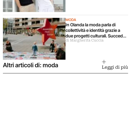
MODA
In Olanda la moda parla di
collettività e identità grazie a
due progetti culturali. Succede
di Margherita Cuccia
a Maastricht
Altri articoli di: moda
Leggi di più