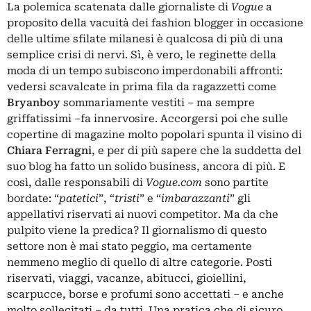
La polemica scatenata dalle giornaliste di
Vogue
a
proposito della vacuità dei fashion blogger in occasione
delle ultime sfilate milanesi è qualcosa di più di una
semplice crisi di nervi. Sì, è vero, le reginette della
moda di un tempo subiscono imperdonabili affronti:
vedersi scavalcate in prima fila da ragazzetti come
Bryanboy
sommariamente vestiti – ma sempre
griffatissimi –fa innervosire. Accorgersi poi che sulle
copertine di magazine molto popolari spunta il visino di
Chiara Ferragni
, e per di più sapere che la suddetta del
suo blog ha fatto un solido business, ancora di più. E
così, dalle responsabili di
Vogue.com
sono partite
bordate: “
patetici
”, “
tristi
” e “
imbarazzanti
” gli
appellativi riservati ai nuovi competitor. Ma da che
pulpito viene la predica? Il giornalismo di questo
settore non è mai stato peggio, ma certamente
nemmeno meglio di quello di altre categorie. Posti
riservati, viaggi, vacanze, abitucci, gioiellini,
scarpucce, borse e profumi sono accettati – e anche
molto sollecitati – da tutti. Una pratica che di sicuro