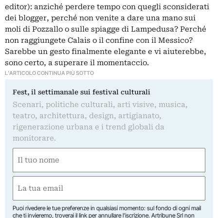
editor): anziché perdere tempo con quegli sconsiderati
dei blogger, perché non venite a dare una mano sui
moli di Pozzallo o sulle spiagge di Lampedusa? Perché
non raggiungete Calais o il confine con il Messico?
Sarebbe un gesto finalmente elegante e vi aiuterebbe,
sono certo, a superare il momentaccio.
L'ARTICOLO CONTINUA PIÙ SOTTO
Fest, il settimanale sui festival culturali
Scenari, politiche culturali, arti visive, musica,
teatro, architettura, design, artigianato,
rigenerazione urbana e i trend globali da
monitorare.
Nome
(Obbligatorio)
Nome
Email
(Obbligatorio)
Puoi rivedere le tue preferenze in qualsiasi momento: sul fondo di ogni mail
che ti invieremo, troverai il link per annullare l’iscrizione. Artribune Srl non