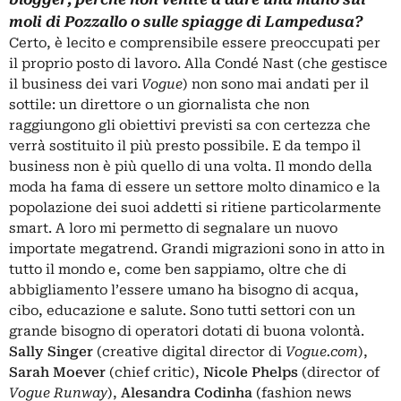
moli di Pozzallo o sulle spiagge di Lampedusa?
Certo, è lecito e comprensibile essere preoccupati per
il proprio posto di lavoro. Alla Condé Nast (che gestisce
il business dei vari
Vogue
) non sono mai andati per il
sottile: un direttore o un giornalista che non
raggiungono gli obiettivi previsti sa con certezza che
verrà sostituito il più presto possibile. E da tempo il
business non è più quello di una volta. Il mondo della
moda ha fama di essere un settore molto dinamico e la
popolazione dei suoi addetti si ritiene particolarmente
smart. A loro mi permetto di segnalare un nuovo
importate megatrend. Grandi migrazioni sono in atto in
tutto il mondo e, come ben sappiamo, oltre che di
abbigliamento l’essere umano ha bisogno di acqua,
cibo, educazione e salute. Sono tutti settori con un
grande bisogno di operatori dotati di buona volontà.
Sally Singer
(creative digital director di
Vogue.com
),
Sarah Moever
(chief critic),
Nicole Phelps
(director of
Vogue Runway
),
Alesandra Codinha
(fashion news