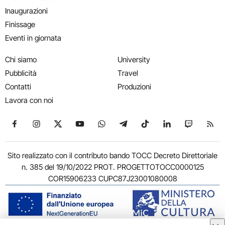
Inaugurazioni
Finissage
Eventi in giornata
Chi siamo
University
Pubblicità
Travel
Contatti
Produzioni
Lavora con noi
Seguici su Facebook
Seguici su Instagram
Seguici su X
Seguici su YouTube
Seguici su WhatsApp
Seguici su Telegram
Seguici su TikTok
Seguici su Link
Seguici su
Segui
Sito realizzato con il contributo bando TOCC Decreto Direttoriale
n. 385 del 19/10/2022 PROT. PROGETTOTOCC0000125
COR15906233 CUPC87J23001080008