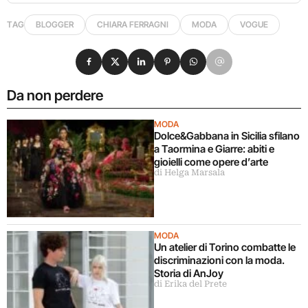
TAG
BLOGGER
CHIARA FERRAGNI
MODA
VOGUE
Condividi su Facebook
Condividi su X
Condividi su LinkedIn
Condividi su Pinterest
Condividi su WhatsApp
Condividi su Email
Da non perdere
MODA
Dolce&Gabbana in Sicilia sfilano
a Taormina e Giarre: abiti e
gioielli come opere d’arte
di Helga Marsala
MODA
Un atelier di Torino combatte le
discriminazioni con la moda.
Storia di AnJoy
di Erika del Prete