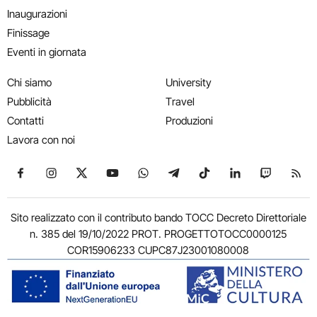
Inaugurazioni
Finissage
Eventi in giornata
Chi siamo
University
Pubblicità
Travel
Contatti
Produzioni
Lavora con noi
Seguici su Facebook
Seguici su Instagram
Seguici su X
Seguici su YouTube
Seguici su WhatsApp
Seguici su Telegram
Seguici su TikTok
Seguici su Link
Seguici su
Segui
Sito realizzato con il contributo bando TOCC Decreto Direttoriale
n. 385 del 19/10/2022 PROT. PROGETTOTOCC0000125
COR15906233 CUPC87J23001080008