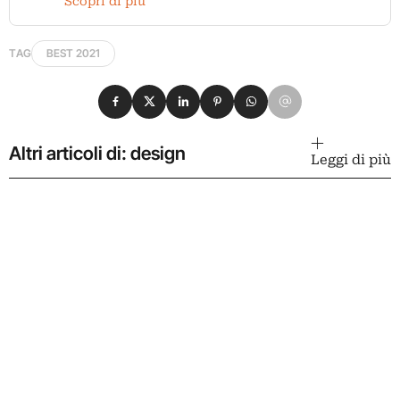
Scopri di più
TAG
BEST 2021
Condividi su Facebook
Condividi su X
Condividi su LinkedIn
Condividi su Pinterest
Condividi su WhatsApp
Condividi su Email
Altri articoli di: design
Leggi di più