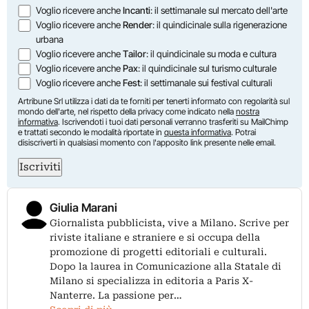
Voglio ricevere anche
Incanti
: il settimanale sul mercato dell'arte
Voglio ricevere anche
Render
: il quindicinale sulla rigenerazione
urbana
Voglio ricevere anche
Tailor
: il quindicinale su moda e cultura
Voglio ricevere anche
Pax
: il quindicinale sul turismo culturale
Voglio ricevere anche
Fest
: il settimanale sui festival culturali
Artribune Srl utilizza i dati da te forniti per tenerti informato con regolarità sul
mondo dell'arte, nel rispetto della privacy come indicato nella
nostra
informativa
. Iscrivendoti i tuoi dati personali verranno trasferiti su MailChimp
e trattati secondo le modalità riportate in
questa informativa
. Potrai
disiscriverti in qualsiasi momento con l'apposito link presente nelle email.
Iscriviti
Giulia Marani
Giornalista pubblicista, vive a Milano. Scrive per
riviste italiane e straniere e si occupa della
promozione di progetti editoriali e culturali.
Dopo la laurea in Comunicazione alla Statale di
Milano si specializza in editoria a Paris X-
Nanterre. La passione per…