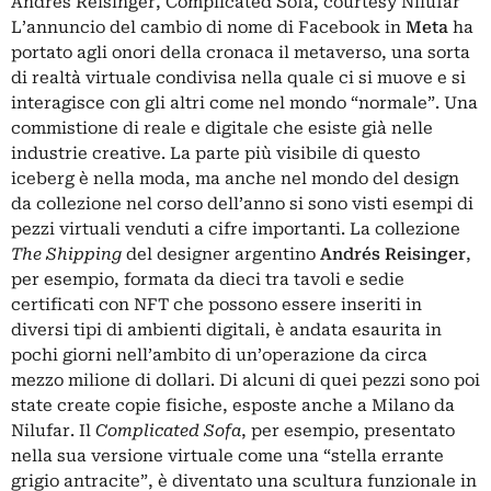
Andrés Reisinger, Complicated Sofa, courtesy Nilufar
L’annuncio del cambio di nome di Facebook in
Meta
ha
portato agli onori della cronaca il metaverso, una sorta
di realtà virtuale condivisa nella quale ci si muove e si
interagisce con gli altri come nel mondo “normale”. Una
commistione di reale e digitale che esiste già nelle
industrie creative. La parte più visibile di questo
iceberg è nella moda, ma anche nel mondo del design
da collezione nel corso dell’anno si sono visti esempi di
pezzi virtuali venduti a cifre importanti. La collezione
The Shipping
del designer argentino
Andrés Reisinger
,
per esempio, formata da dieci tra tavoli e sedie
certificati con NFT che possono essere inseriti in
diversi tipi di ambienti digitali, è andata esaurita in
pochi giorni nell’ambito di un’operazione da circa
mezzo milione di dollari. Di alcuni di quei pezzi sono poi
state create copie fisiche, esposte anche a Milano da
Nilufar. Il
Complicated Sofa
, per esempio, presentato
nella sua versione virtuale come una “stella errante
grigio antracite”, è diventato una scultura funzionale in