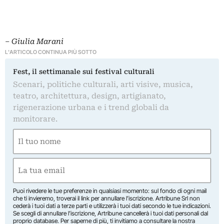
– Giulia Marani
L'ARTICOLO CONTINUA PIÙ SOTTO
Fest, il settimanale sui festival culturali
Scenari, politiche culturali, arti visive, musica,
teatro, architettura, design, artigianato,
rigenerazione urbana e i trend globali da
monitorare.
Nome
(Required)
First
Email
(Required)
Puoi rivedere le tue preferenze in qualsiasi momento: sul fondo di ogni mail
che ti invieremo, troverai il link per annullare l’iscrizione. Artribune Srl non
cederà i tuoi dati a terze parti e utilizzerà i tuoi dati secondo le tue indicazioni.
Se scegli di annullare l’iscrizione, Artribune cancellerà i tuoi dati personali dal
proprio database. Per saperne di più, ti invitiamo a consultare la nostra