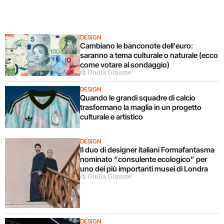
DESIGN
Cambiano le banconote dell’euro:
saranno a tema culturale o naturale (ecco
come votare al sondaggio)
di Giulia Giaume
DESIGN
Quando le grandi squadre di calcio
trasformano la maglia in un progetto
culturale e artistico
DESIGN
Il duo di designer italiani Formafantasma
nominato “consulente ecologico” per
uno dei più importanti musei di Londra
di Giulia Giaume
DESIGN