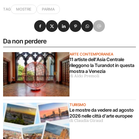
TAG
MOSTRE
PARMA
Condividi su Facebook
Condividi su X
Condividi su LinkedIn
Condividi su Pinterest
Condividi su WhatsApp
Condividi su Email
Da non perdere
ARTE CONTEMPORANEA
11 artiste dell’Asia Centrale
rileggono la Turandot in questa
mostra a Venezia
di Aldo Premoli
TURISMO
Le mostre da vedere ad agosto
2026 nelle città d’arte europee
di Claudia Giraud