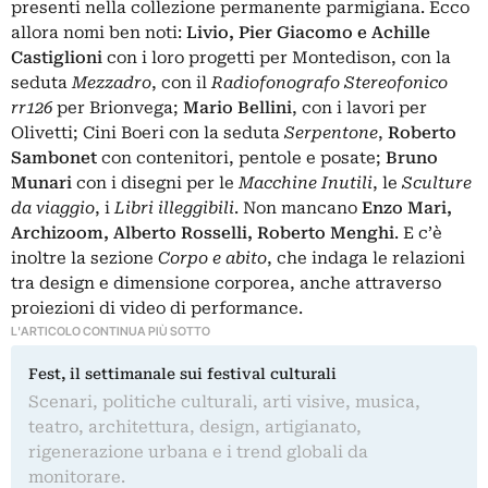
presenti nella collezione permanente parmigiana. Ecco
allora nomi ben noti:
Livio, Pier Giacomo e Achille
Castiglioni
con i loro progetti per Montedison, con la
seduta
Mezzadro
, con il
Radiofonografo Stereofonico
rr126
per Brionvega;
Mario Bellini
, con i lavori per
Olivetti; Cini Boeri con la seduta
Serpentone
,
Roberto
Sambonet
con contenitori, pentole e posate;
Bruno
Munari
con i disegni per le
Macchine Inutili
, le
Sculture
da viaggio
, i
Libri illeggibili
. Non mancano
Enzo Mari
,
Archizoom, Alberto Rosselli, Roberto Menghi
. E c’è
inoltre la sezione
Corpo e abito
, che indaga le relazioni
tra design e dimensione corporea, anche attraverso
proiezioni di video di performance.
L'ARTICOLO CONTINUA PIÙ SOTTO
Fest, il settimanale sui festival culturali
Scenari, politiche culturali, arti visive, musica,
teatro, architettura, design, artigianato,
rigenerazione urbana e i trend globali da
monitorare.