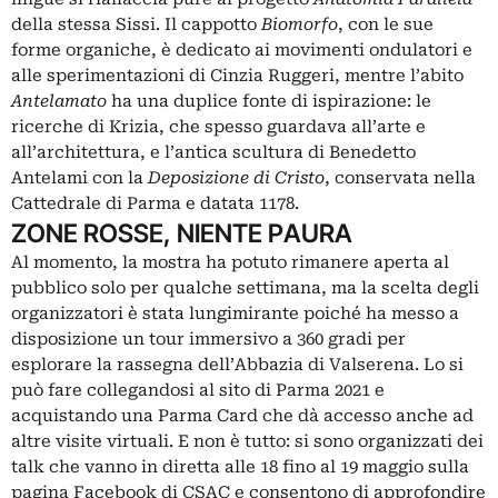
della stessa Sissi. Il cappotto
Biomorfo
, con le sue
forme organiche, è dedicato ai movimenti ondulatori e
alle sperimentazioni di Cinzia Ruggeri, mentre l’abito
Antelamato
ha una duplice fonte di ispirazione: le
ricerche di Krizia, che spesso guardava all’arte e
all’architettura, e l’antica scultura di Benedetto
Antelami con la
Deposizione di Cristo
, conservata nella
Cattedrale di Parma e datata 1178.
ZONE ROSSE, NIENTE PAURA
Al momento, la mostra ha potuto rimanere aperta al
pubblico solo per qualche settimana, ma la scelta degli
organizzatori è stata lungimirante poiché ha messo a
disposizione un tour immersivo a 360 gradi per
esplorare la rassegna dell’Abbazia di Valserena. Lo si
può fare collegandosi al sito di Parma 2021 e
acquistando una
Parma Card
che dà accesso anche ad
altre visite virtuali. E non è tutto: si sono organizzati dei
talk che vanno in diretta alle 18 fino al 19 maggio sulla
pagina Facebook di CSAC e consentono di approfondire