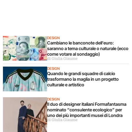
DESIGN
Cambiano le banconote dell’euro:
saranno a tema culturale o naturale (ecco
come votare al sondaggio)
di Giulia Giaume
DESIGN
Quando le grandi squadre di calcio
trasformano la maglia in un progetto
culturale e artistico
DESIGN
Il duo di designer italiani Formafantasma
nominato “consulente ecologico” per
uno dei più importanti musei di Londra
di Giulia Giaume