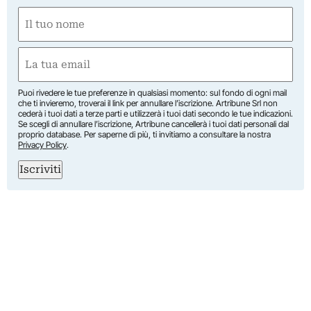
Nome
(Obbligatorio)
Nome
Email
(Obbligatorio)
Puoi rivedere le tue preferenze in qualsiasi momento: sul fondo di ogni mail
che ti invieremo, troverai il link per annullare l’iscrizione. Artribune Srl non
cederà i tuoi dati a terze parti e utilizzerà i tuoi dati secondo le tue indicazioni.
Se scegli di annullare l’iscrizione, Artribune cancellerà i tuoi dati personali dal
proprio database. Per saperne di più, ti invitiamo a consultare la nostra
Privacy Policy
.
Iscriviti