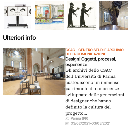
Ulteriori info
CSAC - CENTRO STUDI E ARCHIVIO
DELLA COMUNICAZIONE
Design! Oggetti, processi,
esperienze
Gli archivi dello CSAC
dell’Università di Parma
custodiscono un immenso
patrimonio di conoscenze
sviluppate dalle generazioni
di designer che hanno
definito la cultura del
progetto…
Parma (PR)
03/02/2021
–
03/03/2021