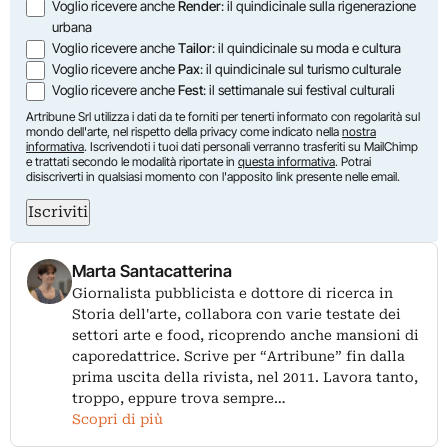
Voglio ricevere anche
Render
: il quindicinale sulla rigenerazione
urbana
Voglio ricevere anche
Tailor
: il quindicinale su moda e cultura
Voglio ricevere anche
Pax
: il quindicinale sul turismo culturale
Voglio ricevere anche
Fest
: il settimanale sui festival culturali
Artribune Srl utilizza i dati da te forniti per tenerti informato con regolarità sul
mondo dell'arte, nel rispetto della privacy come indicato nella
nostra
informativa
. Iscrivendoti i tuoi dati personali verranno trasferiti su MailChimp
e trattati secondo le modalità riportate in
questa informativa
. Potrai
disiscriverti in qualsiasi momento con l'apposito link presente nelle email.
Iscriviti
Marta Santacatterina
Giornalista pubblicista e dottore di ricerca in
Storia dell'arte, collabora con varie testate dei
settori arte e food, ricoprendo anche mansioni di
caporedattrice. Scrive per “Artribune” fin dalla
prima uscita della rivista, nel 2011. Lavora tanto,
troppo, eppure trova sempre…
Scopri di più