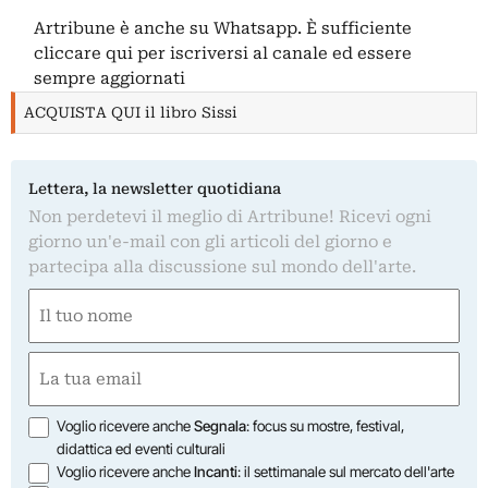
Artribune è anche su Whatsapp. È sufficiente
cliccare qui
per iscriversi al canale ed essere
sempre aggiornati
ACQUISTA QUI il libro Sissi
Lettera, la newsletter quotidiana
Non perdetevi il meglio di Artribune! Ricevi ogni
giorno un'e-mail con gli articoli del giorno e
partecipa alla discussione sul mondo dell'arte.
Nome
(Obbligatorio)
Nome
Email
(Obbligatorio)
Opzioni
Voglio ricevere anche
Segnala
: focus su mostre, festival,
didattica ed eventi culturali
Voglio ricevere anche
Incanti
: il settimanale sul mercato dell'arte