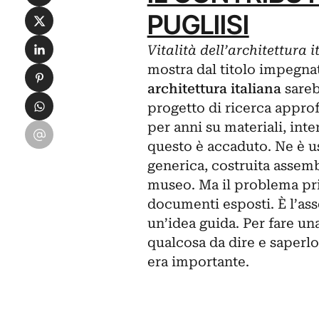
Condividi su X
PUGLIISI
Condividi su LinkedIn
Vitalità dell’architettura
mostra dal titolo impegna
Condividi su Pinterest
architettura italiana
sareb
Condividi su WhatsApp
progetto di ricerca appro
per anni su materiali, inte
Condividi su Email
questo è accaduto. Ne è u
generica, costruita assemb
museo. Ma il problema pr
documenti esposti. È l’asse
un’idea guida. Per fare un
qualcosa da dire e saperl
era importante.