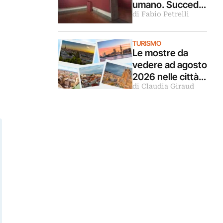
umano. Succede
di Fabio Petrelli
nelle fotografie di
Matilde Damele
in mostra a
TURISMO
Roma
Le mostre da
vedere ad agosto
2026 nelle città
di Claudia Giraud
d’arte europee