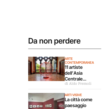
Da non perdere
ARTE
CONTEMPORANEA
11 artiste
dell’Asia
Centrale
di Aldo Premoli
rileggono la
Turandot in
ARTI VISIVE
questa mostra a
La città come
Venezia
paesaggio