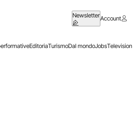
Newsletter
Account
performative
Editoria
Turismo
Dal mondo
Jobs
Television