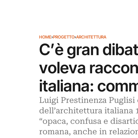
HOME
›
PROGETTO
›
ARCHITETTURA
C’è gran dibat
voleva raccont
italiana: comm
Luigi Prestinenza Puglis
dell’architettura italian
“opaca, confusa e disartic
romana, anche in relazio