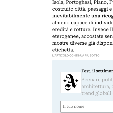
Isola,
Portoghesi
,
Piano
,
F
costruito città, paesaggi e
inevitabilmente una rico
almeno capace di individua
eredità e rotture. Invece il
eterogenee, accostate senz
mostre diverse già disponi
etichetta.
L'ARTICOLO CONTINUA PIÙ SOTTO
Fest, il settima
Scenari, polit
architettura, 
trend globali
Nome
(Required)