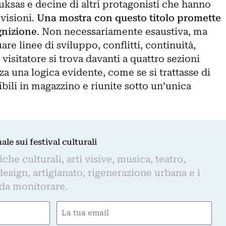
uksas
e decine di altri protagonisti che hanno
 visioni.
Una mostra con questo titolo promette
gnizione
. Non necessariamente esaustiva, ma
re linee di sviluppo, conflitti, continuità,
 visitatore si trova davanti a quattro sezioni
a una logica evidente, come se si trattasse di
bili in magazzino e riunite sotto un’unica
nale sui festival culturali
iche culturali, arti visive, musica, teatro,
design, artigianato, rigenerazione urbana e i
 da monitorare.
Email
(Required)