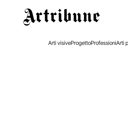
Artribune
Arti visive
Progetto
Professioni
Arti 