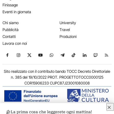
Finissage
Eventi in giornata
Chi siamo
University
Pubblicità
Travel
Contatti
Produzioni
Lavora con noi
Seguici su Facebook
Seguici su Instagram
Seguici su X
Seguici su YouTube
Seguici su WhatsApp
Seguici su Telegram
Seguici su TikTok
Seguici su Link
Seguici su
Segui
Sito realizzato con il contributo bando TOCC Decreto Direttoriale
n. 385 del 19/10/2022 PROT. PROGETTOTOCC0000125
COR15906233 CUPC87J23001080008
La prima cosa che leggerete ogni mattina!
© 2011-2026 ARTRIBUNE srl – Corso Vittorio Emanuele II, 287 –