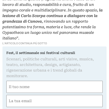
lavoro di studio, responsabilità e cura, frutto di un
impegno corale e multidisciplinare. In questo spazio,
la
lezione di Carlo Scarpa continua a dialogare con la
grandezza di Canova
, rinnovando un rapporto
potentissimo tra forma, materia e luce, che rende la
Gypsotheca un luogo unico nel panorama museale
italiano
”.
L'ARTICOLO CONTINUA PIÙ SOTTO
Fest, il settimanale sui festival culturali
Scenari, politiche culturali, arti visive, musica,
teatro, architettura, design, artigianato,
rigenerazione urbana e i trend globali da
monitorare.
Nome
(Required)
First
Email
(Required)