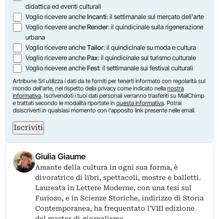
didattica ed eventi culturali
Voglio ricevere anche
Incanti
: il settimanale sul mercato dell'arte
Voglio ricevere anche
Render
: il quindicinale sulla rigenerazione
urbana
Voglio ricevere anche
Tailor
: il quindicinale su moda e cultura
Voglio ricevere anche
Pax
: il quindicinale sul turismo culturale
Voglio ricevere anche
Fest
: il settimanale sui festival culturali
Artribune Srl utilizza i dati da te forniti per tenerti informato con regolarità sul
mondo dell'arte, nel rispetto della privacy come indicato nella
nostra
informativa
. Iscrivendoti i tuoi dati personali verranno trasferiti su MailChimp
e trattati secondo le modalità riportate in
questa informativa
. Potrai
disiscriverti in qualsiasi momento con l'apposito link presente nelle email.
Iscriviti
Giulia Giaume
Amante della cultura in ogni sua forma, è
divoratrice di libri, spettacoli, mostre e balletti.
Laureata in Lettere Moderne, con una tesi sul
Furioso, e in Scienze Storiche, indirizzo di Storia
Contemporanea, ha frequentato l'VIII edizione
del master di giornalismo…