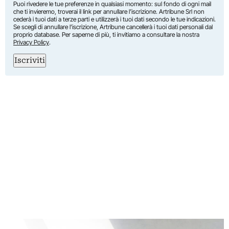
Puoi rivedere le tue preferenze in qualsiasi momento: sul fondo di ogni mail
che ti invieremo, troverai il link per annullare l’iscrizione. Artribune Srl non
cederà i tuoi dati a terze parti e utilizzerà i tuoi dati secondo le tue indicazioni.
Se scegli di annullare l’iscrizione, Artribune cancellerà i tuoi dati personali dal
proprio database. Per saperne di più, ti invitiamo a consultare la nostra
Privacy Policy
.
Iscriviti