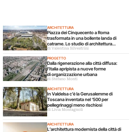
ARCHITETTURA
Piazza dei Cinquecento a Roma
trasformata in una bollente landa di
catrame. Lo studio di architettura
di Valentina Silvestrini
disconosce il progetto
PROGETTO
Dalla rigenerazione alla città diffusa:
l’Italia apripista a nuove forme
di organizzazione urbana
di Stefano Monti
ARCHITETTURA
In Valdelsa c’è la Gerusalemme di
Toscana inventata nel ‘500 per
pellegrinaggi meno rischiosi
di Livia Montagnoli
ARCHITETTURA
L’architettura modernista della città di