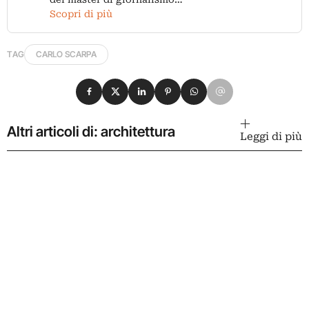
Scopri di più
TAG
CARLO SCARPA
Condividi su Facebook
Condividi su X
Condividi su LinkedIn
Condividi su Pinterest
Condividi su WhatsApp
Condividi su Email
Altri articoli di: architettura
Leggi di più