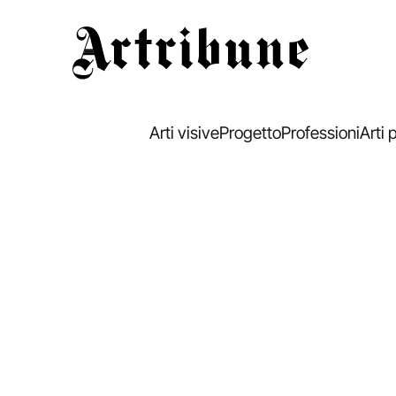
Artribune
Arti visive
Progetto
Professioni
Arti 