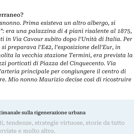
erraneo?
isnonno. Prima esisteva un altro albergo, si
 era una palazzina di 4 piani risalente al 1875,
ti in Via Cavour subito dopo l’Unità di Italia. Per
si preparava l’E42, l’esposizione dell’Eur, in
lita la vecchia stazione Termini, era prevista la
zzi porticati di Piazza del Cinquecento. Via
arteria principale per congiungere il centro di
e. Mio nonno Maurizio decise così di ricostruire
ttimanale sulla rigenerazione urbana
, tendenze, strategie virtuose, storie da tutto
rviste e molto altro.