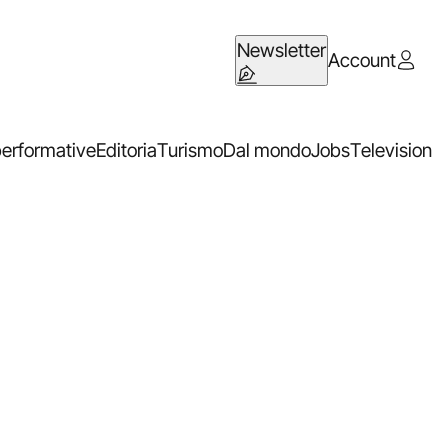
Newsletter
Account
performative
Editoria
Turismo
Dal mondo
Jobs
Television