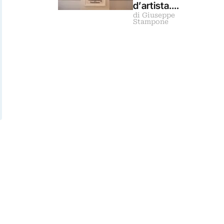
d’artista.
di Giuseppe
Giuseppe
Stampone
Stampone
intervista
Michelangelo
Pistoletto