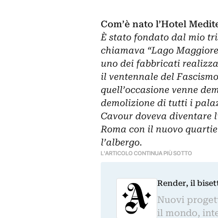
Com’è nato l’Hotel Medit
È stato fondato dal mio tr
chiamava “Lago Maggiore”:
uno dei fabbricati realizza
il ventennale del Fascismo 
quell’occasione venne demo
demolizione di tutti i pala
Cavour doveva diventare l’
Roma con il nuovo quartier
l’albergo.
L'ARTICOLO CONTINUA PIÙ SOTTO
Render, il bise
Nuovi progetti
il mondo, inte