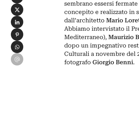
sembrano essersi fermate
Condividi su X
concepito e realizzato in s
Condividi su LinkedIn
dall’architetto
Mario Loret
Abbiamo intervistato il Pre
Condividi su Pinterest
Mediterraneo),
Maurizio B
Condividi su WhatsApp
dopo un impegnativo restau
Culturali a novembre del 
Condividi su Email
fotografo
Giorgio Benni
.