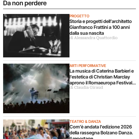
Da non perdere
PROGETTO
Storia e progetti dell’architetto
Gianfranco Frattini a 100 anni
dalla sua nascita
di Alessandra Quattordio
ARTI PERFORMATIVE
La musica di Caterina Barbieri e
l’estetica di Christian Marclay
aprono il Romaeuropa Festival
di Claudia Giraud
2026
TEATRO & DANZA
Com’è andata l’edizione 2026
della rassegna Bolzano Danza.
Il reportage