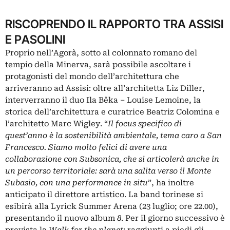
RISCOPRENDO IL RAPPORTO TRA ASSISI
E PASOLINI
Proprio nell’Agorà, sotto al colonnato romano del
tempio della Minerva, sarà possibile ascoltare i
protagonisti del mondo dell’architettura che
arriveranno ad Assisi: oltre all’architetta Liz Diller,
interverranno il duo
Ila Bêka – Louise Lemoine
, la
storica dell’architettura e curatrice Beatriz Colomina e
l’architetto Marc Wigley. “
Il focus specifico di
quest’anno è la sostenibilità ambientale, tema caro a San
Francesco. Siamo molto felici di avere una
collaborazione con Subsonica, che si articolerà anche in
un percorso territoriale: sarà una salita verso il Monte
Subasio, con una performance in situ
”, ha inoltre
anticipato il direttore artistico. La band torinese si
esibirà alla Lyrick Summer Arena (23 luglio; ore 22.00),
presentando il nuovo album
8
. Per il giorno successivo è
prevista la
Walk for the planet
: raggiunti a piedi gli