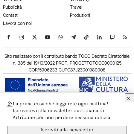
Pubblicità
Travel
Contatti
Produzioni
Lavora con noi
Seguici su Facebook
Seguici su Instagram
Seguici su X
Seguici su YouTube
Seguici su WhatsApp
Seguici su Telegram
Seguici su TikTok
Seguici su Link
Seguici su
Segui
Sito realizzato con il contributo bando TOCC Decreto Direttoriale
n. 385 del 19/10/2022 PROT. PROGETTOTOCC0000125
COR15906233 CUPC87J23001080008
La prima cosa che leggerete ogni mattina!
© 2011-2026 ARTRIBUNE srl – Corso Vittorio Emanuele II, 287 –
Iscrivetevi alla newsletter quotidiana di
00186 Roma - P.I. 11381581005
Artribune per non perdere nessuna notizia
Privacy: Responsabile della protezione dei dati personali
ARTRIBUNE srl – Corso Vittorio Emanuele II, 287 – 00186 Roma
Iscriviti alla newsletter
Termini e condizioni
Privacy Policy
Cookie Policy
Credits