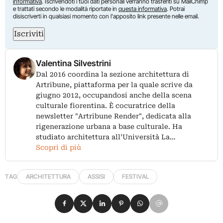
informativa
. Iscrivendoti i tuoi dati personali verranno trasferiti su MailChimp
e trattati secondo le modalità riportate in
questa informativa
. Potrai
disiscriverti in qualsiasi momento con l'apposito link presente nelle email.
Iscriviti
Valentina Silvestrini
Dal 2016 coordina la sezione architettura di
Artribune, piattaforma per la quale scrive da
giugno 2012, occupandosi anche della scena
culturale fiorentina. È cocuratrice della
newsletter "Artribune Render", dedicata alla
rigenerazione urbana a base culturale. Ha
studiato architettura all’Università La…
Scopri di più
TAG
ARCHITETTURA
ASSISI
FESTIVAL
Condividi su Facebook
Condividi su X
Condividi su LinkedIn
Condividi su Pinterest
Condividi su WhatsApp
Condividi su Email