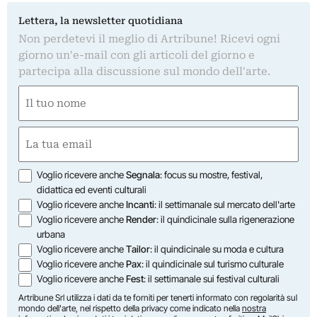
Lettera, la newsletter quotidiana
Non perdetevi il meglio di Artribune! Ricevi ogni
giorno un'e-mail con gli articoli del giorno e
partecipa alla discussione sul mondo dell'arte.
Nome
(Required)
First
Email
(Required)
Opzioni
Voglio ricevere anche
Segnala
: focus su mostre, festival,
didattica ed eventi culturali
Voglio ricevere anche
Incanti
: il settimanale sul mercato dell'arte
Voglio ricevere anche
Render
: il quindicinale sulla rigenerazione
urbana
Voglio ricevere anche
Tailor
: il quindicinale su moda e cultura
Voglio ricevere anche
Pax
: il quindicinale sul turismo culturale
Voglio ricevere anche
Fest
: il settimanale sui festival culturali
Artribune Srl utilizza i dati da te forniti per tenerti informato con regolarità sul
mondo dell'arte, nel rispetto della privacy come indicato nella
nostra