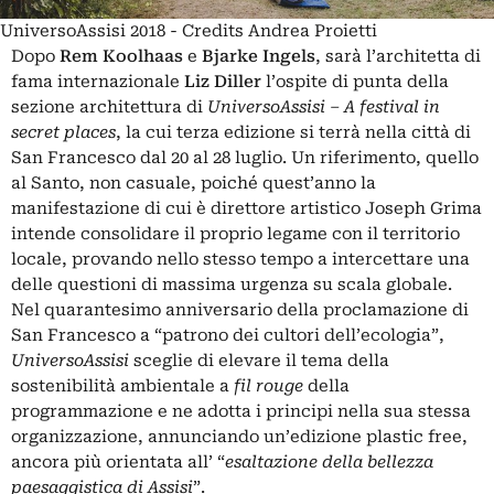
UniversoAssisi 2018 - Credits Andrea Proietti
Dopo
Rem Koolhaas
e
Bjarke Ingels
, sarà l’architetta di
fama internazionale
Liz Diller
l’ospite di punta della
sezione architettura di
UniversoAssisi – A festival in
secret places
, la cui terza edizione si terrà nella città di
San Francesco dal 20 al 28 luglio. Un riferimento, quello
al Santo, non casuale, poiché quest’anno la
manifestazione di cui è direttore artistico
Joseph Grima
intende consolidare il proprio legame con il territorio
locale, provando nello stesso tempo a intercettare una
delle questioni di massima urgenza su scala globale.
Nel quarantesimo anniversario della proclamazione di
San Francesco a “patrono dei cultori dell’ecologia”,
UniversoAssisi
sceglie di elevare il tema della
sostenibilità ambientale a
fil rouge
della
programmazione e ne adotta i principi nella sua stessa
organizzazione, annunciando un’edizione plastic free,
ancora più orientata all’ “
esaltazione della bellezza
paesaggistica di Assisi
”.