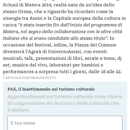
School di Matera 2019, realtà nata da un’idea dello
stesso Grima, che a riguardo ha ricordato come la
sinergia tra Assisi e la Capitale europea della cultura in
carica “
è stata inserita fin dall’inizio del programma di
Matera, nel segno della collaborazione con le altre città
italiane che si erano candidate allo stesso titolo”.
In
occasione del festival, infine, la Piazza del Comune
diventerà l’Agorà di UniversoAssisi, con eventi
musicali, talk, presentazioni di libri, serate a tema, dj
set, musica dal vivo, laboratori per bambini e
performances a sorpresa tutti i giorni, dalle 18 alle 22.
L'ARTICOLO CONTINUA PIÙ SOTTO
PAX, il bisettimanale sul turismo culturale
Approfondimenti sul turismo culturale come chiave
di comprensione dei territori e delle comunità che
li abitano.
Nome
(Required)