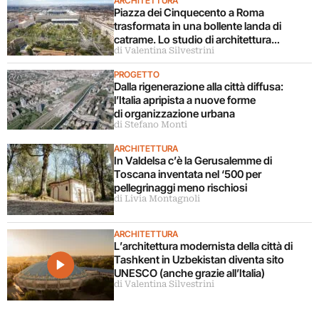
ARCHITETTURA
Piazza dei Cinquecento a Roma
trasformata in una bollente landa di
catrame. Lo studio di architettura
di Valentina Silvestrini
disconosce il progetto
PROGETTO
Dalla rigenerazione alla città diffusa:
l’Italia apripista a nuove forme
di organizzazione urbana
di Stefano Monti
ARCHITETTURA
In Valdelsa c’è la Gerusalemme di
Toscana inventata nel ‘500 per
pellegrinaggi meno rischiosi
di Livia Montagnoli
ARCHITETTURA
L’architettura modernista della città di
Tashkent in Uzbekistan diventa sito
UNESCO (anche grazie all’Italia)
di Valentina Silvestrini