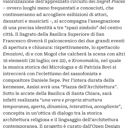
valorizzazione dell’apprezzato circuito dei
Segret Places
– ovvero luoghi meno frequentati e conosciuti, che
continueranno ad accogliere esibizioni di attori,
danzatori e musicisti -, si accompagna l’assegnazione
di una precisa identità a tre “spazi simbolo” del centro
città. Il Sagrato della Basilica Superiore di San
Francesco diverrà il palcoscenico dei due grandi eventi
di apertura e chiusura: rispettivamente, lo spettacolo
Emozioni
, di e con Mogol che calcherà la scena con altri
16 elementi (20 luglio; ore 22), e
Kronomakia
, nel quale
la musica storica dei Micrologus e di Patrizia Bovi si
intreccerà con l’eclettismo del sassofonista e
compositore Daniele Sepe. Per l’intera durata della
kermesse, Assisi avrà una “Piazza dell’Architettura”.
Sotto le arcate della Basilica di Santa Chiara, sarà
infatti realizzata “
una vera e propria struttura
temporanea, aperta, dinamica, interattiva, accogliente
”,
concepita in un’ottica di dialogo tra la storica
architettura religiosa e il linguaggio dell’architettura
contemporanea. Il progetto è curato dall’Open Design