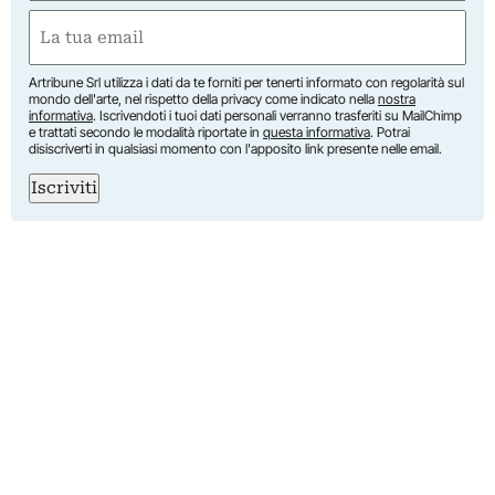
First
Email
(Required)
Artribune Srl utilizza i dati da te forniti per tenerti informato con regolarità sul
mondo dell'arte, nel rispetto della privacy come indicato nella
nostra
informativa
. Iscrivendoti i tuoi dati personali verranno trasferiti su MailChimp
e trattati secondo le modalità riportate in
questa informativa
. Potrai
disiscriverti in qualsiasi momento con l'apposito link presente nelle email.
Iscriviti