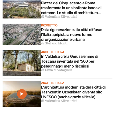
Piazza dei Cinquecento a Roma
trasformata in una bollente landa di
catrame. Lo studio di architettura
di Valentina Silvestrini
disconosce il progetto
PROGETTO
Dalla rigenerazione alla città diffusa:
l’Italia apripista a nuove forme
di organizzazione urbana
di Stefano Monti
ARCHITETTURA
In Valdelsa c’è la Gerusalemme di
Toscana inventata nel ‘500 per
pellegrinaggi meno rischiosi
di Livia Montagnoli
ARCHITETTURA
L’architettura modernista della città di
Tashkent in Uzbekistan diventa sito
UNESCO (anche grazie all’Italia)
di Valentina Silvestrini