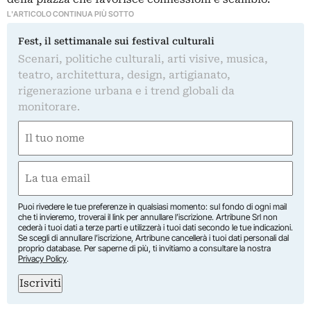
L'ARTICOLO CONTINUA PIÙ SOTTO
Fest, il settimanale sui festival culturali
Scenari, politiche culturali, arti visive, musica,
teatro, architettura, design, artigianato,
rigenerazione urbana e i trend globali da
monitorare.
Nome
(Required)
First
Email
(Required)
Puoi rivedere le tue preferenze in qualsiasi momento: sul fondo di ogni mail
che ti invieremo, troverai il link per annullare l’iscrizione. Artribune Srl non
cederà i tuoi dati a terze parti e utilizzerà i tuoi dati secondo le tue indicazioni.
Se scegli di annullare l’iscrizione, Artribune cancellerà i tuoi dati personali dal
proprio database. Per saperne di più, ti invitiamo a consultare la nostra
Privacy Policy
.
Iscriviti