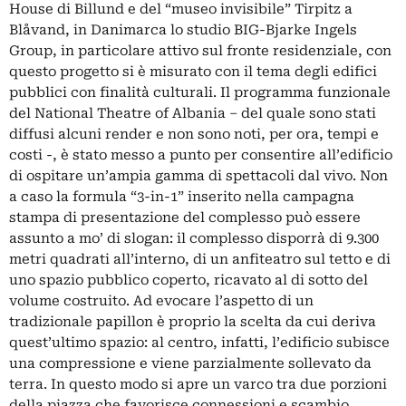
House di Billund
e del
“museo invisibile” Tirpitz a
Blåvand, in Danimarca
lo studio BIG-Bjarke Ingels
Group, in particolare attivo
sul fronte residenziale
, con
questo progetto si è misurato con il tema degli edifici
pubblici con finalità culturali. Il programma funzionale
del National Theatre of Albania – del quale sono stati
diffusi alcuni render e non sono noti, per ora, tempi e
costi -, è stato messo a punto per consentire all’edificio
di ospitare un’ampia gamma di spettacoli dal vivo. Non
a caso la formula “3-in-1” inserito nella campagna
stampa di presentazione del complesso può essere
assunto a mo’ di slogan: il complesso disporrà di 9.300
metri quadrati all’interno, di un anfiteatro sul tetto e di
uno spazio pubblico coperto, ricavato al di sotto del
volume costruito. Ad evocare l’aspetto di un
tradizionale papillon è proprio la scelta da cui deriva
quest’ultimo spazio: al centro, infatti, l’edificio subisce
una compressione e viene parzialmente sollevato da
terra. In questo modo si apre un varco tra due porzioni
della piazza che favorisce connessioni e scambio.