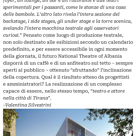
foyer, un lounge, un bar e un ristorante e due teatri
sperimentali per i passanti, come le stanze di una casa
delle bambole. L’altro lato rivela l’intera sezione del
backstage, i side stages, gli under stage e la torre scenica,
svelando l’intera macchina teatrale agli osservatori
curiosi
.” Pensato come luogo di produzione teatrale,
non solo destinato alle esibizioni secondo un calendario
predefinito, e per essere accessibile in ogni momento
della giornata, il futuro National Theatre of Albania
disporrà di un caffè e di un anfiteatro sul tetto – sempre
aperti al pubblico – ottenuto “sfruttando” l’inclinazione
della copertura. Qual è il risultato atteso da progettisti
e amministratori? La realizzazione di un complesso
capace di essere, nello stesso tempo, “
teatro e attore
nella città di Tirana
”.
-Valentina Silvestrini