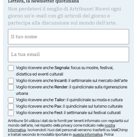
Lettera, la newsletter quotidiana
Non perdetevi il meglio di Artribune! Ricevi ogni
giorno un'e-mail con gli articoli del giorno e
partecipa alla discussione sul mondo dell'arte.
Nome
(Required)
First
Email
(Required)
Opzioni
Voglio ricevere anche
Segnala
: focus su mostre, festival,
didattica ed eventi culturali
Voglio ricevere anche
Incanti
: il settimanale sul mercato dell'arte
Voglio ricevere anche
Render
: il quindicinale sulla rigenerazione
urbana
Voglio ricevere anche
Tailor
: il quindicinale su moda e cultura
Voglio ricevere anche
Pax
: il quindicinale sul turismo culturale
Voglio ricevere anche
Fest
: il settimanale sui festival culturali
Artribune Srl utilizza i dati da te forniti per tenerti informato con regolarità sul
mondo dell'arte, nel rispetto della privacy come indicato nella
nostra
informativa
. Iscrivendoti i tuoi dati personali verranno trasferiti su MailChimp
e trattati secondo le modalità riportate in
questa informativa
. Potrai