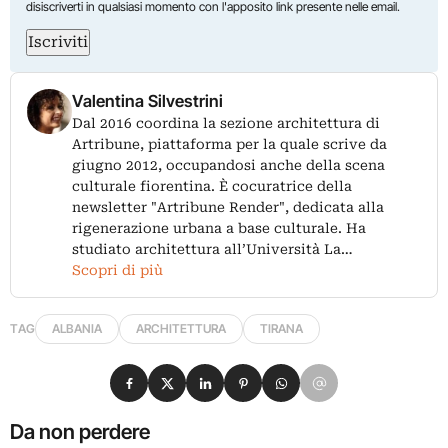
disiscriverti in qualsiasi momento con l'apposito link presente nelle email.
Iscriviti
Valentina Silvestrini
Dal 2016 coordina la sezione architettura di
Artribune, piattaforma per la quale scrive da
giugno 2012, occupandosi anche della scena
culturale fiorentina. È cocuratrice della
newsletter "Artribune Render", dedicata alla
rigenerazione urbana a base culturale. Ha
studiato architettura all’Università La…
Scopri di più
TAG
ALBANIA
ARCHITETTURA
TIRANA
Condividi su Facebook
Condividi su X
Condividi su LinkedIn
Condividi su Pinterest
Condividi su WhatsApp
Condividi su Email
Da non perdere