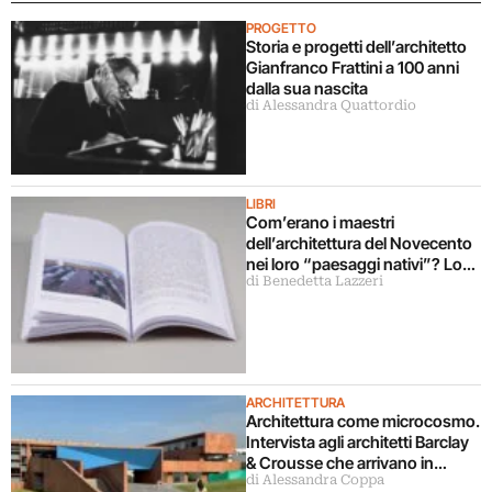
PROGETTO
Storia e progetti dell’architetto
Gianfranco Frattini a 100 anni
dalla sua nascita
di Alessandra Quattordio
LIBRI
Com’erano i maestri
dell’architettura del Novecento
nei loro “paesaggi nativi”? Lo
di Benedetta Lazzeri
svela un libro
ARCHITETTURA
Architettura come microcosmo.
Intervista agli architetti Barclay
& Crousse che arrivano in
di Alessandra Coppa
mostra a Milano