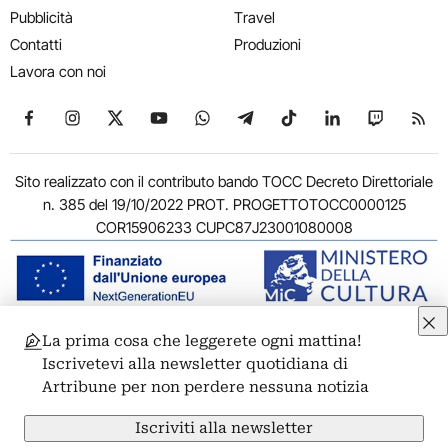
Pubblicità
Travel
Contatti
Produzioni
Lavora con noi
Seguici su Facebook
Seguici su Instagram
Seguici su X
Seguici su YouTube
Seguici su WhatsApp
Seguici su Telegram
Seguici su TikTok
Seguici su Link
Seguici su
Segui
Sito realizzato con il contributo bando TOCC Decreto Direttoriale
n. 385 del 19/10/2022 PROT. PROGETTOTOCC0000125
COR15906233 CUPC87J23001080008
La prima cosa che leggerete ogni mattina!
© 2011-2026 ARTRIBUNE srl – Corso Vittorio Emanuele II, 287 –
Iscrivetevi alla newsletter quotidiana di
00186 Roma - P.I. 11381581005
Artribune per non perdere nessuna notizia
Privacy: Responsabile della protezione dei dati personali
ARTRIBUNE srl – Corso Vittorio Emanuele II, 287 – 00186 Roma
Iscriviti alla newsletter
Termini e condizioni
Privacy Policy
Cookie Policy
Credits