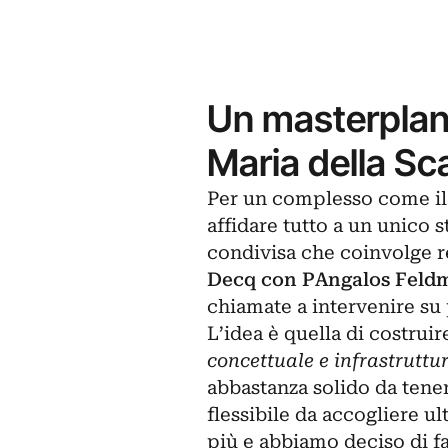
Un masterplan 
Maria della Sca
Per un complesso come il S
affidare tutto a un unico s
condivisa che coinvolge r
Decq con PAngalos Feldm
chiamate a intervenire su 
L’idea è quella di costruir
concettuale e infrastruttu
abbastanza solido da tener
flessibile da accogliere u
più e abbiamo deciso di f