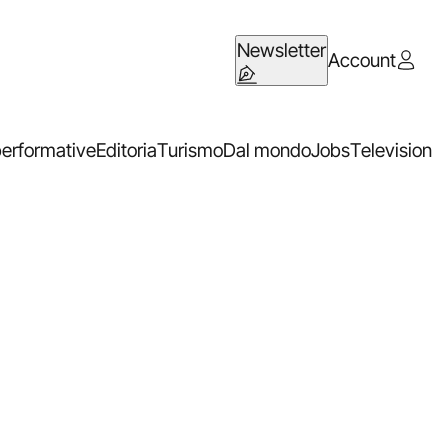
Newsletter
Account
performative
Editoria
Turismo
Dal mondo
Jobs
Television