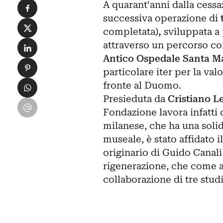
Condividi su Facebook
A quarant’anni dalla cessa
successiva operazione di
Condividi su X
completata)
,
sviluppata a 
Condividi su LinkedIn
attraverso un percorso co
Antico Ospedale Santa Ma
Condividi su Pinterest
particolare
iter per la val
Condividi su WhatsApp
fronte al Duomo.
Presieduta da
Cristiano L
Condividi su Email
Fondazione lavora infatti
milanese, che ha una solid
museale, è stato affidato 
originario di Guido Canali
rigenerazione, che come a
collaborazione di tre studi