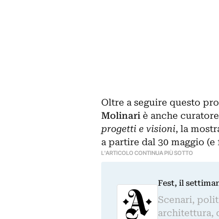
Oltre a seguire questo
pro
Molinari
è anche curatore
progetti e visioni
, la mostr
a partire dal 30 maggio (e 
L'ARTICOLO CONTINUA PIÙ SOTTO
Fest, il settima
Scenari, polit
architettura, 