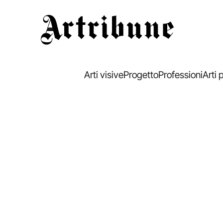
Artribune
Arti visive
Progetto
Professioni
Arti 