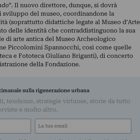
ndo
”. Il nuovo direttore, dunque, si dovrà
di sviluppo del museo, coordinandone la
tà (soprattutto didattiche legate al Museo d’Arte
to delle identità che contraddistinguono la sua
elle di arte antica del Museo Archeologico
one Piccolomini Spannocchi
, così come quelle
eca e Fototeca Giuliano Briganti), di concerto
istrazione della Fondazione.
ttimanale sulla rigenerazione urbana
, tendenze, strategie virtuose, storie da tutto
rviste e molto altro.
Email
(Required)