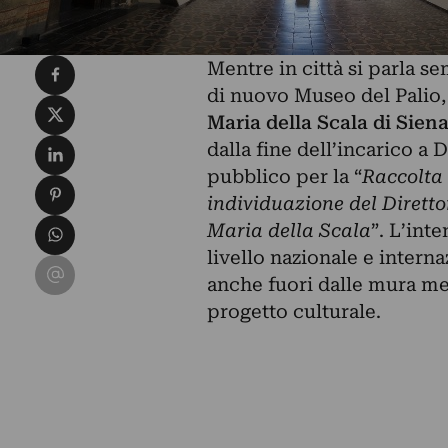
Condividi su Facebook
Mentre in città si parla 
di nuovo Museo del Palio, 
Condividi su X
Maria della Scala di Sien
Condividi su LinkedIn
dalla fine dell’incarico a
D
pubblico per la “
Raccolta 
Condividi su Pinterest
individuazione del Dirett
Condividi su WhatsApp
Maria della Scala
”. L’int
livello nazionale e intern
Condividi su Email
anche fuori dalle mura med
progetto culturale.