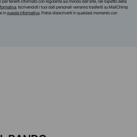
iti per tenerti informato con regolarità sul mondo dell'arte, nel rispetto della
nformativa
. Iscrivendoti i tuoi dati personali verranno trasferiti su MailChimp
te in
questa informativa
. Potrai disiscriverti in qualsiasi momento con