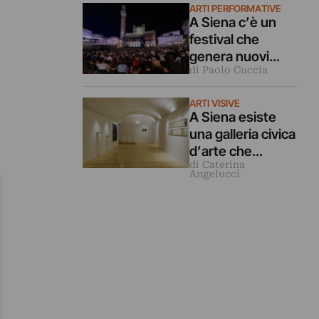
ARTI PERFORMATIVE
Siena senza
A Siena c’è un
subirne il passato
festival che
genera nuovi
di Paolo Cuccia
significati grazie
alla musica
ARTI VISIVE
A Siena esiste
una galleria civica
d’arte che
di Caterina
espone
Angelucci
esclusivamente
giovani artisti