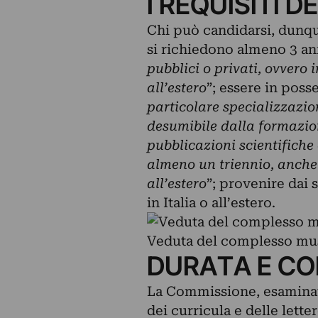
I REQUISITI 
Chi può candidarsi, dunqu
si richiedono almeno 3 ann
pubblici o privati, ovvero 
all’estero
”; essere in posse
particolare specializzazion
desumibile dalla formazion
pubblicazioni scientifiche
almeno un triennio, anche 
all’estero
”; provenire dai 
in Italia o all’estero.
Veduta del complesso mus
DURATA E CO
La Commissione, esaminat
dei curricula e delle lett