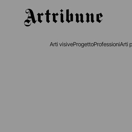
Artribune
Arti visive
Progetto
Professioni
Arti 