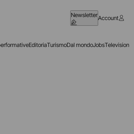
Newsletter
Account
performative
Editoria
Turismo
Dal mondo
Jobs
Television