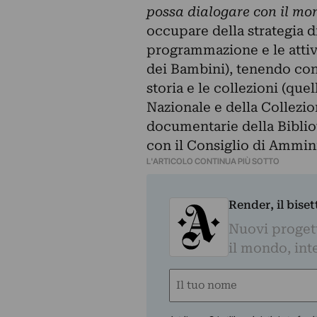
possa dialogare con il mo
occupare della strategia 
programmazione e le attivi
dei Bambini), tenendo con
storia e le collezioni (qu
Nazionale e della
Collezi
documentarie della Bibliot
con il Consiglio di Ammin
L'ARTICOLO CONTINUA PIÙ SOTTO
Render, il bise
Nuovi progetti
il mondo, inte
Nome
(Required)
First