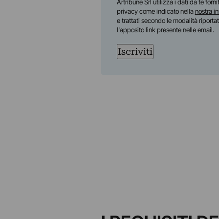
Artribune Srl utilizza i dati da te forn
privacy come indicato nella
nostra i
e trattati secondo le modalità riporta
l'apposito link presente nelle email.
Iscriviti