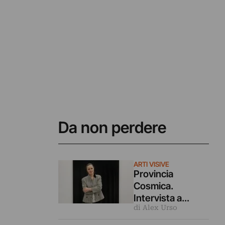
Da non perdere
ARTI VISIVE
Provincia
Cosmica.
Intervista a
di Alex Urso
Eugenia Vanni:
ovvero abitare