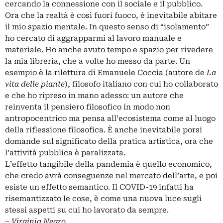
cercando la connessione con il sociale e il pubblico.
Ora che la realtà è così fuori fuoco, è inevitabile abitare
il mio spazio mentale. In questo senso di “isolamento”
ho cercato di aggrapparmi al lavoro manuale e
materiale. Ho anche avuto tempo e spazio per rivedere
la mia libreria, che a volte ho messo da parte. Un
esempio è la rilettura di Emanuele Coccia (autore de
La
vita delle piante
), filosofo italiano con cui ho collaborato
e che ho ripreso in mano adesso: un autore che
reinventa il pensiero filosofico in modo non
antropocentrico ma pensa all’ecosistema come al luogo
della riflessione filosofica. È anche inevitabile porsi
domande sul significato della pratica artistica, ora che
l’attività pubblica è paralizzata.
L’effetto tangibile della pandemia è quello economico,
che credo avrà conseguenze nel mercato dell’arte, e poi
esiste un effetto semantico. Il COVID-19 infatti ha
risemantizzato le cose, è come una nuova luce sugli
stessi aspetti su cui ho lavorato da sempre.
‒
Virginia Negro