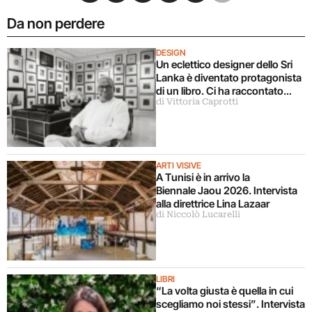
Da non perdere
DESIGN
Un eclettico designer dello Sri
Lanka è diventato protagonista
di un libro. Ci ha raccontato
di Vittoria Caprotti
tutto
ARTI VISIVE
A Tunisi è in arrivo la
Biennale Jaou 2026. Intervista
alla direttrice Lina Lazaar
di Niccolò Lucarelli
LIBRI
“La volta giusta è quella in cui
scegliamo noi stessi”. Intervista