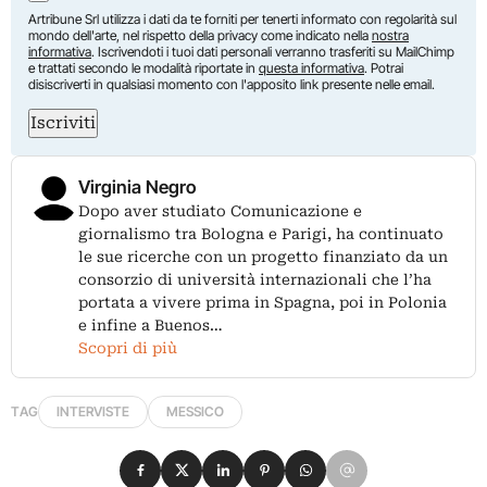
Artribune Srl utilizza i dati da te forniti per tenerti informato con regolarità sul
mondo dell'arte, nel rispetto della privacy come indicato nella
nostra
informativa
. Iscrivendoti i tuoi dati personali verranno trasferiti su MailChimp
e trattati secondo le modalità riportate in
questa informativa
. Potrai
disiscriverti in qualsiasi momento con l'apposito link presente nelle email.
Iscriviti
Virginia Negro
Dopo aver studiato Comunicazione e
giornalismo tra Bologna e Parigi, ha continuato
le sue ricerche con un progetto finanziato da un
consorzio di università internazionali che l’ha
portata a vivere prima in Spagna, poi in Polonia
e infine a Buenos…
Scopri di più
TAG
INTERVISTE
MESSICO
Condividi su Facebook
Condividi su X
Condividi su LinkedIn
Condividi su Pinterest
Condividi su WhatsApp
Condividi su Email