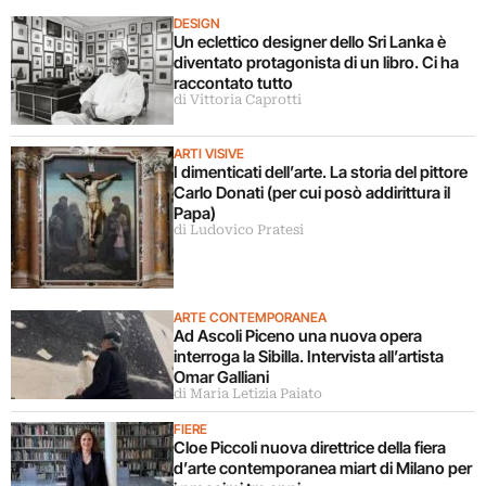
DESIGN
Un eclettico designer dello Sri Lanka è
diventato protagonista di un libro. Ci ha
raccontato tutto
di Vittoria Caprotti
ARTI VISIVE
I dimenticati dell’arte. La storia del pittore
Carlo Donati (per cui posò addirittura il
Papa)
di Ludovico Pratesi
ARTE CONTEMPORANEA
Ad Ascoli Piceno una nuova opera
interroga la Sibilla. Intervista all’artista
Omar Galliani
di Maria Letizia Paiato
FIERE
Cloe Piccoli nuova direttrice della fiera
d’arte contemporanea miart di Milano per