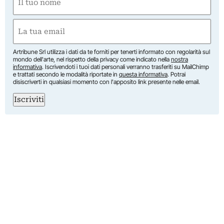
(Required)
First
Email
(Required)
Artribune Srl utilizza i dati da te forniti per tenerti informato con regolarità sul
mondo dell'arte, nel rispetto della privacy come indicato nella
nostra
informativa
. Iscrivendoti i tuoi dati personali verranno trasferiti su MailChimp
e trattati secondo le modalità riportate in
questa informativa
. Potrai
disiscriverti in qualsiasi momento con l'apposito link presente nelle email.
Iscriviti