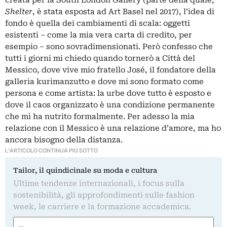
Shelter
, è stata esposta ad Art Basel nel 2017), l’idea di
fondo è quella dei cambiamenti di scala: oggetti
esistenti ‒ come la mia vera carta di credito, per
esempio ‒ sono sovradimensionati. Però confesso che
tutti i giorni mi chiedo quando tornerò a Città del
Messico, dove vive mio fratello José, il fondatore della
galleria kurimanzutto e dove mi sono formato come
persona e come artista: la urbe dove tutto è esposto e
dove il caos organizzato è una condizione permanente
che mi ha nutrito formalmente. Per adesso la mia
relazione con il Messico è una relazione d’amore, ma ho
ancora bisogno della distanza.
L'ARTICOLO CONTINUA PIÙ SOTTO
Tailor, il quindicinale su moda e cultura
Ultime tendenze internazionali, i focus sulla
sostenibilità, gli approfondimenti sulle fashion
week, le carriere e la formazione accademica.
Nome