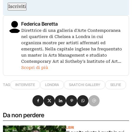
Iscriviti
Federica Beretta
Direttrice di una galleria d'Arte Contemporanea
nel quartiere di Chelsea a Londra in cui
organizza mostre per artisti affermati ed
emergenti. Nella capitale inglese ha frequentato
un master in Arts Management e studiato
Contemporary Art al Sotheby's Institute of Art…
Scopri di più
TAG
INTERVISTE
LONDRA
SAATCHI GALLERY
SELFIE
Condividi su Facebook
Condividi su X
Condividi su LinkedIn
Condividi su Pinterest
Condividi su WhatsApp
Condividi su Email
Da non perdere
LIBRI