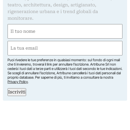
teatro, architettura, design, artigianato,
rigenerazione urbana e i trend globali da
monitorare.
Nome
(Required)
First
Email
(Required)
Puoi rivedere le tue preferenze in qualsiasi momento: sul fondo di ogni mail
che ti invieremo, troverai il link per annullare l’iscrizione. Artribune Srl non
cederà i tuoi dati a terze parti e utilizzerà i tuoi dati secondo le tue indicazioni.
Se scegli di annullare l’iscrizione, Artribune cancellerà i tuoi dati personali dal
proprio database. Per saperne di più, ti invitiamo a consultare la nostra
Privacy Policy
.
Iscriviti