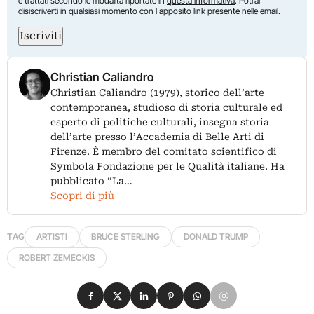
e trattati secondo le modalità riportate in
questa informativa
. Potrai
disiscriverti in qualsiasi momento con l'apposito link presente nelle email.
Iscriviti
Christian Caliandro
Christian Caliandro (1979), storico dell’arte
contemporanea, studioso di storia culturale ed
esperto di politiche culturali, insegna storia
dell’arte presso l’Accademia di Belle Arti di
Firenze. È membro del comitato scientifico di
Symbola Fondazione per le Qualità italiane. Ha
pubblicato “La…
Scopri di più
TAG
ARTISTI
BRUCE STERLING
DONALD TRUMP
ROBERT ZEMECKIS
Condividi su Facebook
Condividi su X
Condividi su LinkedIn
Condividi su Pinterest
Condividi su WhatsApp
Condividi su Email