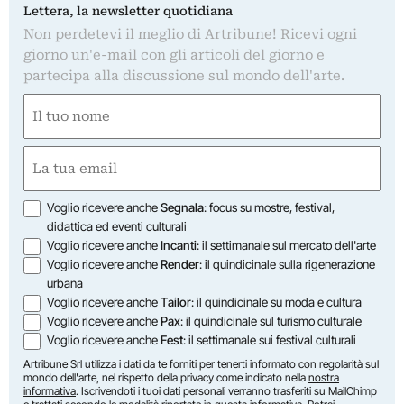
Lettera, la newsletter quotidiana
Non perdetevi il meglio di Artribune! Ricevi ogni
giorno un'e-mail con gli articoli del giorno e
partecipa alla discussione sul mondo dell'arte.
Nome
(Obbligatorio)
Nome
Email
(Obbligatorio)
Opzioni
Voglio ricevere anche
Segnala
: focus su mostre, festival,
didattica ed eventi culturali
Voglio ricevere anche
Incanti
: il settimanale sul mercato dell'arte
Voglio ricevere anche
Render
: il quindicinale sulla rigenerazione
urbana
Voglio ricevere anche
Tailor
: il quindicinale su moda e cultura
Voglio ricevere anche
Pax
: il quindicinale sul turismo culturale
Voglio ricevere anche
Fest
: il settimanale sui festival culturali
Artribune Srl utilizza i dati da te forniti per tenerti informato con regolarità sul
mondo dell'arte, nel rispetto della privacy come indicato nella
nostra
informativa
. Iscrivendoti i tuoi dati personali verranno trasferiti su MailChimp