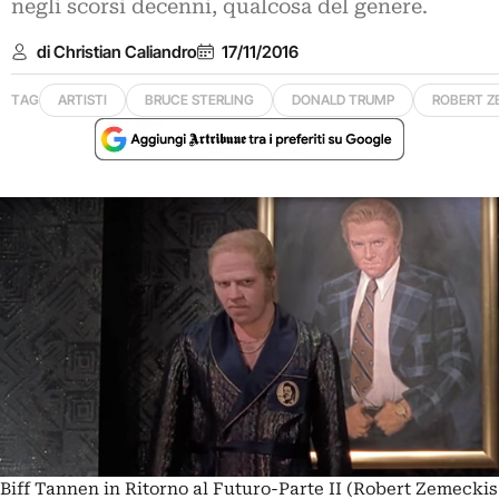
negli scorsi decenni, qualcosa del genere.
di Christian Caliandro
17/11/2016
TAG
ARTISTI
BRUCE STERLING
DONALD TRUMP
ROBERT Z
Biff Tannen in Ritorno al Futuro-Parte II (Robert Zemeckis