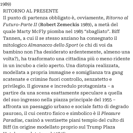
1989)
RITORNO AL PRESENTE
Il punto di partenza obbligato è, ovviamente,
Ritorno al
Futuro-Parte II
(
Robert Zemeckis
1989), a metà del
quale Marty McFly piomba nel 1985 “sbagliato”. Biff
Tannen, a cui il se stesso anziano ha consegnato il
mitologico
Almanacco dello Sport
(e chi di voi da
bambino non l’ha desiderato ardentemente, almeno una
volta?), ha trasformato una cittadina più o meno ridente
in un incubo a cielo aperto. Una distopia realizzata,
modellata a propria immagine e somiglianza tra gang
scatenate e crimine fuori controllo, senzatetto e
privilegio. Il giovane e incredulo protagonista – a
partire da una scena esattamente speculare a quella
del suo ingresso nella piazza principale del 1955 –
affronta un paesaggio urbano e sociale fatto di degrado
pauroso, il cui centro fisico e simbolico è il
Pleasure
Paradise
, casinò a ventisette piani tempio del culto di
Biff (in origine modellato proprio sul Trump Plaza