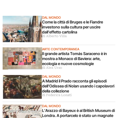
DAL MONDO
Come la città di Bruges e le Fiandre
investono sulla cultura per uscire
dall’effetto cartolina
di Alberto Villa
ARTE CONTEMPORANEA
Il grande artista Tomás Saraceno è in
mostra a Monaco di Baviera: arte,
ecologia e nuove cosmologie
di Alex Urso
DAL MONDO
A Madrid il Prado racconta gli episodi
dell’Odissea di Nolan usando i capolavori
della collezione
di Federica Lonati
DAL MONDO
L’Arazzo di Bayeux è al British Museum di
Londra. A portarcelo è stato un magnate