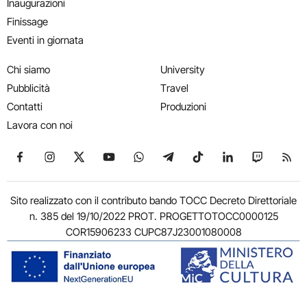
Inaugurazioni
Finissage
Eventi in giornata
Chi siamo
University
Pubblicità
Travel
Contatti
Produzioni
Lavora con noi
Seguici su Facebook
Seguici su Instagram
Seguici su X
Seguici su YouTube
Seguici su WhatsApp
Seguici su Telegram
Seguici su TikTok
Seguici su Link
Seguici su
Segui
Sito realizzato con il contributo bando TOCC Decreto Direttoriale
n. 385 del 19/10/2022 PROT. PROGETTOTOCC0000125
COR15906233 CUPC87J23001080008