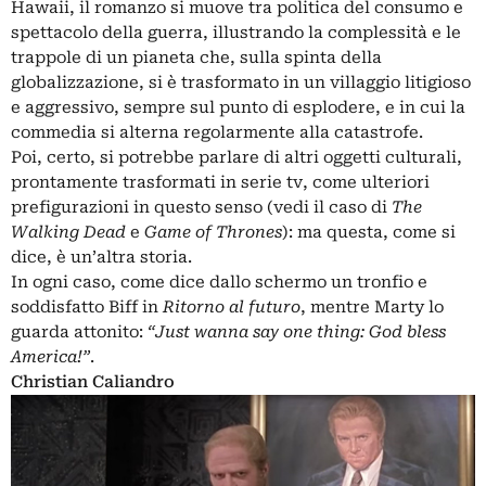
Hawaii, il romanzo si muove tra politica del consumo e
spettacolo della guerra, illustrando la complessità e le
trappole di un pianeta che, sulla spinta della
globalizzazione, si è trasformato in un villaggio litigioso
e aggressivo, sempre sul punto di esplodere, e in cui la
commedia si alterna regolarmente alla catastrofe.
Poi, certo, si potrebbe parlare di altri oggetti culturali,
prontamente trasformati in serie tv, come ulteriori
prefigurazioni in questo senso (vedi il caso di
The
Walking Dead
e
Game of Thrones
): ma questa, come si
dice, è un’altra storia.
In ogni caso, come dice dallo schermo un tronfio e
soddisfatto Biff in
Ritorno al futuro
, mentre Marty lo
guarda attonito:
“Just wanna say one thing: God bless
America!”
.
Christian Caliandro