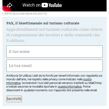
L'ARTICOLO CONTINUA PIÙ SOTTO
PAX, il bisettimanale sul turismo culturale
Approfondimenti sul turismo culturale come chiave
di comprensione dei territori e delle comunità che
li abitano.
Nome
(Obbligatorio)
Nome
Email
(Obbligatorio)
Artribune Srl utilizza i dati da te forniti per tenerti informato con regolarità sul
mondo dell'arte, nel rispetto della privacy come indicato nella
nostra
informativa
. Iscrivendoti i tuoi dati personali verranno trasferiti su MailChimp
e trattati secondo le modalità riportate in
questa informativa
. Potrai
disiscriverti in qualsiasi momento con l'apposito link presente nelle email.
Iscriviti