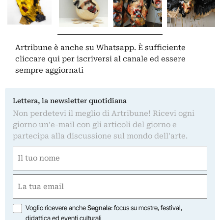
Artribune è anche su Whatsapp. È sufficiente
cliccare qui
per iscriversi al canale ed essere
sempre aggiornati
Lettera, la newsletter quotidiana
Non perdetevi il meglio di Artribune! Ricevi ogni
giorno un'e-mail con gli articoli del giorno e
partecipa alla discussione sul mondo dell'arte.
Nome
(Obbligatorio)
Nome
Email
(Obbligatorio)
Opzioni
Voglio ricevere anche
Segnala
: focus su mostre, festival,
didattica ed eventi culturali