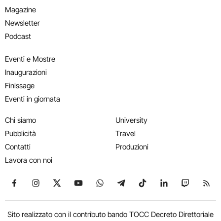
Magazine
Newsletter
Podcast
Eventi e Mostre
Inaugurazioni
Finissage
Eventi in giornata
Chi siamo
University
Pubblicità
Travel
Contatti
Produzioni
Lavora con noi
Seguici su Facebook
Seguici su Instagram
Seguici su X
Seguici su YouTube
Seguici su WhatsApp
Seguici su Telegram
Seguici su TikTok
Seguici su Link
Seguici su
Segui
Sito realizzato con il contributo bando TOCC Decreto Direttoriale