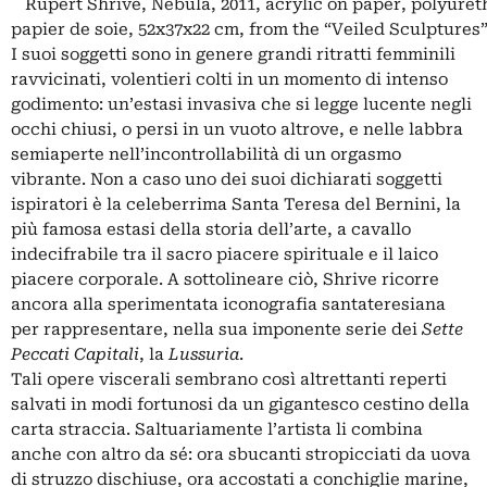
Rupert Shrive, Nebula, 2011, acrylic on paper, polyuret
papier de soie, 52x37x22 cm, from the “Veiled Sculptures”
I suoi soggetti sono in genere grandi ritratti femminili
ravvicinati, volentieri colti in un momento di intenso
godimento: un’estasi invasiva che si legge lucente negli
occhi chiusi, o persi in un vuoto altrove, e nelle labbra
semiaperte nell’incontrollabilità di un orgasmo
vibrante. Non a caso uno dei suoi dichiarati soggetti
ispiratori è la celeberrima Santa Teresa del Bernini, la
più famosa estasi della storia dell’arte, a cavallo
indecifrabile tra il sacro piacere spirituale e il laico
piacere corporale. A sottolineare ciò, Shrive ricorre
ancora alla sperimentata iconografia santateresiana
per rappresentare, nella sua imponente serie dei
Sette
Peccati Capitali
, la
Lussuria
.
Tali opere viscerali sembrano così altrettanti reperti
salvati in modi fortunosi da un gigantesco cestino della
carta straccia. Saltuariamente l’artista li combina
anche con altro da sé: ora sbucanti stropicciati da uova
di struzzo dischiuse, ora accostati a conchiglie marine,