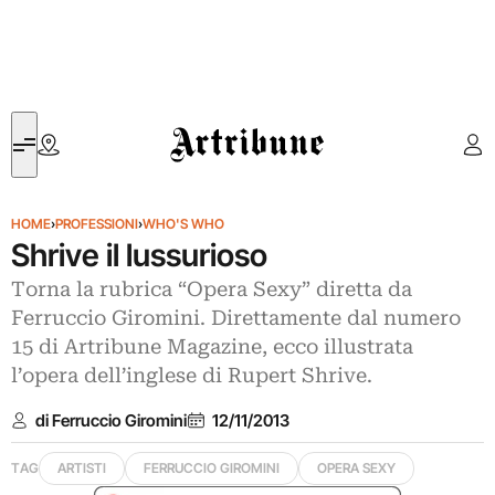
Artribune
HOME
›
PROFESSIONI
›
WHO'S WHO
Shrive il lussurioso
Torna la rubrica “Opera Sexy” diretta da
Ferruccio Giromini. Direttamente dal numero
15 di Artribune Magazine, ecco illustrata
l’opera dell’inglese di Rupert Shrive.
di Ferruccio Giromini
12/11/2013
TAG
ARTISTI
FERRUCCIO GIROMINI
OPERA SEXY