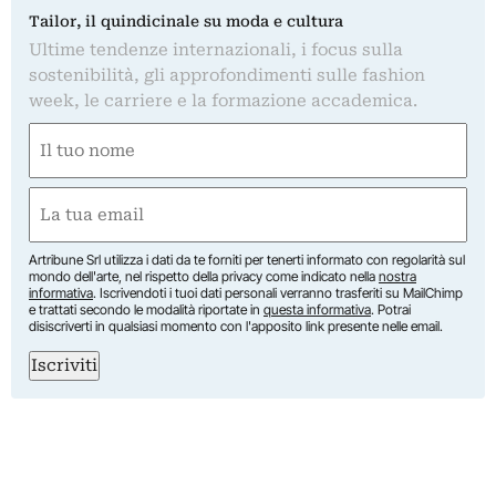
Tailor, il quindicinale su moda e cultura
Ultime tendenze internazionali, i focus sulla
sostenibilità, gli approfondimenti sulle fashion
week, le carriere e la formazione accademica.
Nome
(Obbligatorio)
Nome
Email
(Obbligatorio)
Artribune Srl utilizza i dati da te forniti per tenerti informato con regolarità sul
mondo dell'arte, nel rispetto della privacy come indicato nella
nostra
informativa
. Iscrivendoti i tuoi dati personali verranno trasferiti su MailChimp
e trattati secondo le modalità riportate in
questa informativa
. Potrai
disiscriverti in qualsiasi momento con l'apposito link presente nelle email.
Iscriviti