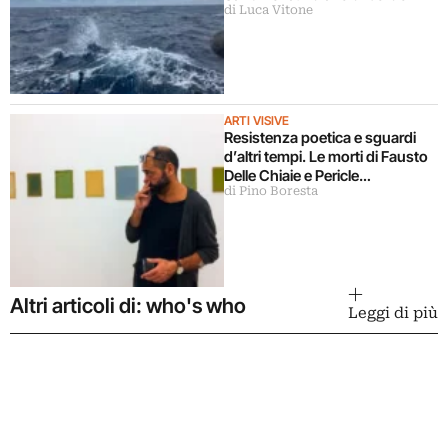
di Luca Vitone
ARTI VISIVE
Resistenza poetica e sguardi
d’altri tempi. Le morti di Fausto
Delle Chiaie e Pericle
di Pino Boresta
Guaglianone
Altri articoli di: who's who
Leggi di più