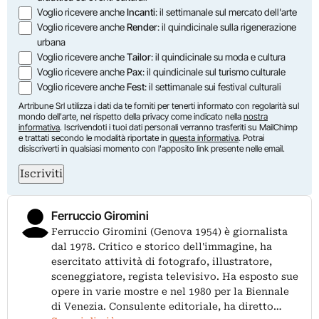
Voglio ricevere anche
Incanti
: il settimanale sul mercato dell'arte
Voglio ricevere anche
Render
: il quindicinale sulla rigenerazione
urbana
Voglio ricevere anche
Tailor
: il quindicinale su moda e cultura
Voglio ricevere anche
Pax
: il quindicinale sul turismo culturale
Voglio ricevere anche
Fest
: il settimanale sui festival culturali
Artribune Srl utilizza i dati da te forniti per tenerti informato con regolarità sul
mondo dell'arte, nel rispetto della privacy come indicato nella
nostra
informativa
. Iscrivendoti i tuoi dati personali verranno trasferiti su MailChimp
e trattati secondo le modalità riportate in
questa informativa
. Potrai
disiscriverti in qualsiasi momento con l'apposito link presente nelle email.
Iscriviti
Ferruccio Giromini
Ferruccio Giromini (Genova 1954) è giornalista
dal 1978. Critico e storico dell'immagine, ha
esercitato attività di fotografo, illustratore,
sceneggiatore, regista televisivo. Ha esposto sue
opere in varie mostre e nel 1980 per la Biennale
di Venezia. Consulente editoriale, ha diretto…