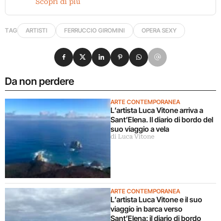
Scopri di più
TAG
ARTISTI
FERRUCCIO GIROMINI
OPERA SEXY
Condividi su Facebook
Condividi su X
Condividi su LinkedIn
Condividi su Pinterest
Condividi su WhatsApp
Condividi su Email
Da non perdere
ARTE CONTEMPORANEA
L’artista Luca Vitone arriva a
Sant’Elena. Il diario di bordo del
suo viaggio a vela
di Luca Vitone
ARTE CONTEMPORANEA
L’artista Luca Vitone e il suo
viaggio in barca verso
Sant’Elena: il diario di bordo