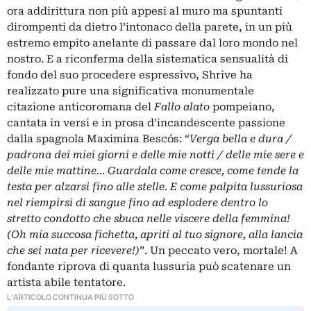
ora addirittura non più appesi al muro ma spuntanti
dirompenti da dietro l’intonaco della parete, in un più
estremo empito anelante di passare dal loro mondo nel
nostro. E a riconferma della sistematica sensualità di
fondo del suo procedere espressivo, Shrive ha
realizzato pure una significativa monumentale
citazione anticoromana del
Fallo alato
pompeiano,
cantata in versi e in prosa d’incandescente passione
dalla spagnola Maximina Bescós: “
Verga bella e dura /
padrona dei miei giorni e delle mie notti / delle mie sere e
delle mie mattine… Guardala come cresce, come tende la
testa per alzarsi fino alle stelle. E come palpita lussuriosa
nel riempirsi di sangue fino ad esplodere dentro lo
stretto condotto che sbuca nelle viscere della femmina!
(Oh mia succosa fichetta, apriti al tuo signore, alla lancia
che sei nata per ricevere!)
”. Un peccato vero, mortale! A
fondante riprova di quanta lussuria può scatenare un
artista abile tentatore.
L'ARTICOLO CONTINUA PIÙ SOTTO