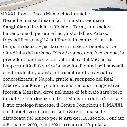
MAXXI, Roma. Photo Musacchio Ianniello
Neanche una settimana fa, il ministro
Gennaro
Sangiuliano
, in visita ufficiale a Terni, annunciava
l’intenzione di perorare l’acquisto dell’ex
Palazzo
Inps
edificato negli Anni Trenta in centro città – da
tempo in disuso – per farne un museo a beneficio dei
cittadini e del turismo. Ricordavamo, con l’occasione, le
precedenti dichiarazioni del titolare del MiC circa
l’opportunità di favorire la nascita di nuovi poli museali
e culturali: iter, questo, che sembrerebbe avviato a
concretizzarsi a Napoli, grazie al recupero del
Real
Albergo dei Poveri
, e che invece resta una suggestiva
ipotesi a
Messina
, dove nel mese di febbraio sarebbero
iniziate le interlocuzioni tra il Ministero della Cultura e
il suo omologo francese, il Centre Pompidou e il MAXXI,
con l’obiettivo di portare sullo Stretto una sede
distaccata del Museo per le Arti del XXI secolo. Fondato
a Roma nel 2009, e nel 2021 arrivato a L’Aquila, a