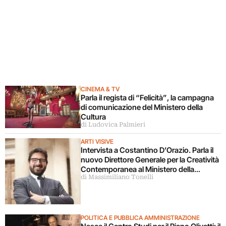
CINEMA & TV
Parla il regista di “Felicità”, la campagna
di comunicazione del Ministero della
Cultura
di Ludovica Palmieri
ARTI VISIVE
Intervista a Costantino D’Orazio. Parla il
nuovo Direttore Generale per la Creatività
Contemporanea al Ministero della
di Massimiliano Tonelli
Cultura
POLITICA E PUBBLICA AMMINISTRAZIONE