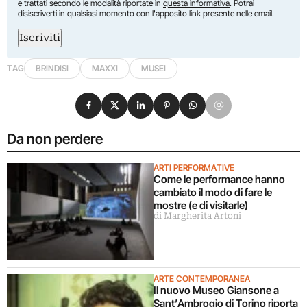
e trattati secondo le modalità riportate in
questa informativa
. Potrai
disiscriverti in qualsiasi momento con l'apposito link presente nelle email.
Iscriviti
TAG
BRINDISI
MAXXI
MUSEI
Condividi su Facebook
Condividi su X
Condividi su LinkedIn
Condividi su Pinterest
Condividi su WhatsApp
Condividi su Email
Da non perdere
ARTI PERFORMATIVE
Come le performance hanno
cambiato il modo di fare le
mostre (e di visitarle)
di Margherita Artoni
ARTE CONTEMPORANEA
Il nuovo Museo Giansone a
Sant’Ambrogio di Torino riporta