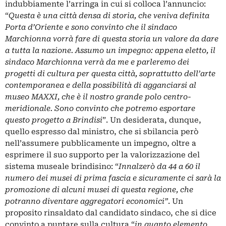
indubbiamente l’arringa in cui si colloca l’annuncio:
“
Questa è una città densa di storia, che veniva definita
Porta d’Oriente e sono convinto che il sindaco
Marchionna vorrà fare di questa storia un valore da dare
a tutta la nazione. Assumo un impegno: appena eletto, il
sindaco Marchionna verrà da me e parleremo dei
progetti di cultura per questa città, soprattutto dell’arte
contemporanea e della possibilità di agganciarsi al
museo MAXXI, che è il nostro grande polo centro-
meridionale. Sono convinto che potremo esportare
questo progetto a Brindisi
”. Un desiderata, dunque,
quello espresso dal ministro, che si sbilancia però
nell’assumere pubblicamente un impegno, oltre a
esprimere il suo supporto per la valorizzazione del
sistema museale brindisino: “
Innalzerò da 44 a 60 il
numero dei musei di prima fascia e sicuramente ci sarà la
promozione di alcuni musei di questa regione, che
potranno diventare aggregatori economici”
. Un
proposito rinsaldato dal candidato sindaco, che si dice
convinto a puntare sulla cultura “
in quanto elemento