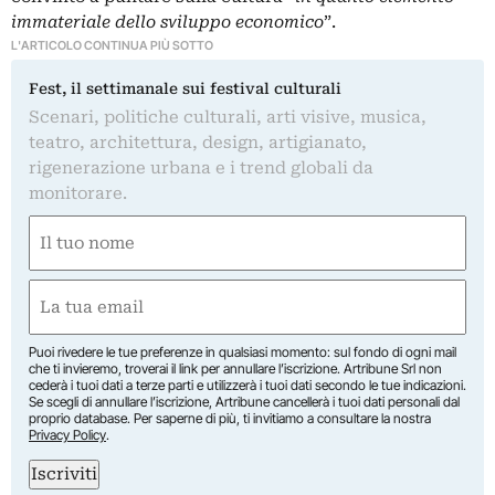
immateriale dello sviluppo economico
”.
L'ARTICOLO CONTINUA PIÙ SOTTO
Fest, il settimanale sui festival culturali
Scenari, politiche culturali, arti visive, musica,
teatro, architettura, design, artigianato,
rigenerazione urbana e i trend globali da
monitorare.
Nome
(Required)
First
Email
(Required)
Puoi rivedere le tue preferenze in qualsiasi momento: sul fondo di ogni mail
che ti invieremo, troverai il link per annullare l’iscrizione. Artribune Srl non
cederà i tuoi dati a terze parti e utilizzerà i tuoi dati secondo le tue indicazioni.
Se scegli di annullare l’iscrizione, Artribune cancellerà i tuoi dati personali dal
proprio database. Per saperne di più, ti invitiamo a consultare la nostra
Privacy Policy
.
Iscriviti