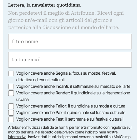
Lettera, la newsletter quotidiana
Non perdetevi il meglio di Artribune! Ricevi ogni
giorno un'e-mail con gli articoli del giorno e
partecipa alla discussione sul mondo dell'arte.
Nome
(Required)
First
Email
(Required)
Opzioni
Voglio ricevere anche
Segnala
: focus su mostre, festival,
didattica ed eventi culturali
Voglio ricevere anche
Incanti
: il settimanale sul mercato dell'arte
Voglio ricevere anche
Render
: il quindicinale sulla rigenerazione
urbana
Voglio ricevere anche
Tailor
: il quindicinale su moda e cultura
Voglio ricevere anche
Pax
: il quindicinale sul turismo culturale
Voglio ricevere anche
Fest
: il settimanale sui festival culturali
Artribune Srl utilizza i dati da te forniti per tenerti informato con regolarità sul
mondo dell'arte, nel rispetto della privacy come indicato nella
nostra
informativa
. Iscrivendoti i tuoi dati personali verranno trasferiti su MailChimp