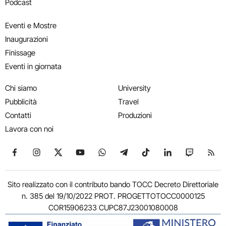
Podcast
Eventi e Mostre
Inaugurazioni
Finissage
Eventi in giornata
Chi siamo
University
Pubblicità
Travel
Contatti
Produzioni
Lavora con noi
Seguici su Facebook
Seguici su Instagram
Seguici su X
Seguici su YouTube
Seguici su WhatsApp
Seguici su Telegram
Seguici su TikTok
Seguici su Link
Seguici su
Segui
Sito realizzato con il contributo bando TOCC Decreto Direttoriale
n. 385 del 19/10/2022 PROT. PROGETTOTOCC0000125
COR15906233 CUPC87J23001080008