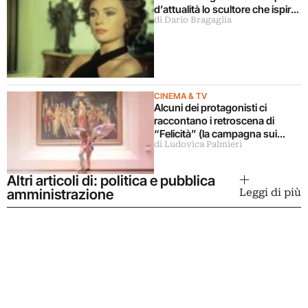
d’attualità lo scultore che ispirò
di Dario Bragaglia
il libro La donna della domenica
CINEMA & TV
Alcuni dei protagonisti ci
raccontano i retroscena di
“Felicità” (la campagna sui
di Ludovica Palmieri
musei statali)
Altri articoli di: politica e pubblica
amministrazione
Leggi di più